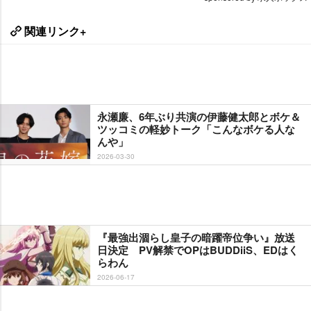
関連リンク+
永瀬廉、6年ぶり共演の伊藤健太郎とボケ＆
ツッコミの軽妙トーク「こんなボケる人な
んや」
2026-03-30
『最強出涸らし皇子の暗躍帝位争い』放送
日決定 PV解禁でOPはBUDDiiS、EDはく
らわん
2026-06-17