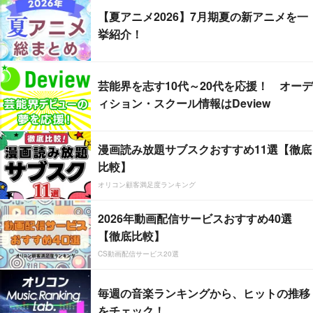
【夏アニメ2026】7月期夏の新アニメを一
挙紹介！
芸能界を志す10代～20代を応援！ オーデ
ィション・スクール情報はDeview
漫画読み放題サブスクおすすめ11選【徹底
比較】
オリコン顧客満足度ランキング
2026年動画配信サービスおすすめ40選
【徹底比較】
CS動画配信サービス20選
毎週の音楽ランキングから、ヒットの推移
をチェック！