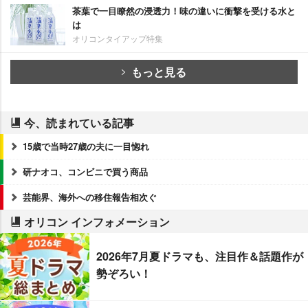
茶葉で一目瞭然の浸透力！味の違いに衝撃を受ける水と
は
オリコンタイアップ特集
もっと見る
今、読まれている記事
15歳で当時27歳の夫に一目惚れ
研ナオコ、コンビニで買う商品
芸能界、海外への移住報告相次ぐ
オリコン インフォメーション
2026年7月夏ドラマも、注目作＆話題作が
勢ぞろい！