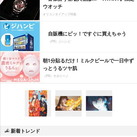
ウオッチ
オリコンタイアップ特集
自販機にピッ！ですぐに買えちゃう
（PR）ジハンピ
朝1分貼るだけ！ミルクピールで一日中ず
っとうるツヤ肌
（PR）サボリーノ
新着トレンド