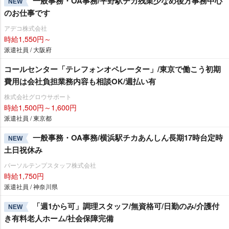
一般事務・OA事務/平野駅チカ残業少なめ後方事務中心
NEW
のお仕事です
アデコ株式会社
時給1,550円～
派遣社員 / 大阪府
コールセンター「テレフォンオペレーター」/東京で働こう初期
費用は会社負担業務内容も相談OK/週払い有
株式会社グロウサポート
時給1,500円～1,600円
派遣社員 / 東京都
一般事務・OA事務/横浜駅チカあんしん長期17時台定時
NEW
土日祝休み
パーソルテンプスタッフ株式会社
時給1,750円
派遣社員 / 神奈川県
「週1から可」調理スタッフ/無資格可/日勤のみ/介護付
NEW
き有料老人ホーム/社会保障完備