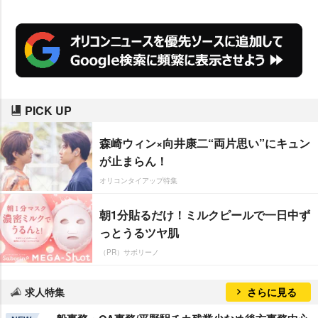
PICK UP
森崎ウィン×向井康二“両片思い”にキュン
が止まらん！
オリコンタイアップ特集
朝1分貼るだけ！ミルクピールで一日中ず
っとうるツヤ肌
（PR）サボリーノ
求人特集
さらに見る