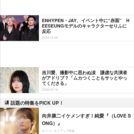
ENHYPEN・JAY、イベント中に“赤面” H
EESEUNGモデルのキャラクターせりふに
反応
2025-12-28
吉川愛、撮影中に思わぬ涙 謙虚な共演者
がアドリブ？「ムカつくこともサッとやっ
てくださる」
2026-02-16
話題の特集をPICK UP！
向井康二イケメンすぎ！純愛『（LOVE S
ONG）』
オリコンタイアップ特集