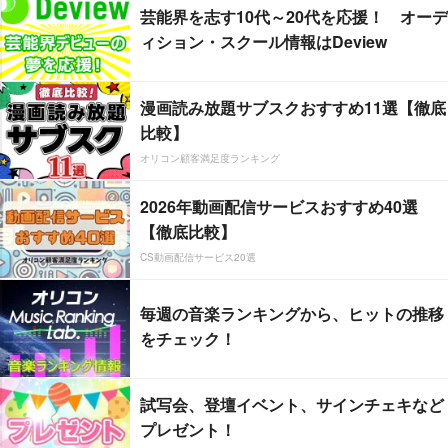
芸能界を志す10代～20代を応援！ オーデ
ィション・スクール情報はDeview
漫画読み放題サブスクおすすめ11選【徹底
比較】
オリコン顧客満足度ランキング
2026年動画配信サービスおすすめ40選
【徹底比較】
CS動画配信サービス20選
毎週の音楽ランキングから、ヒットの推移
をチェック！
試写会、登壇イベント、サインチェキなど
プレゼント！