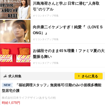
川島海荷さんと学ぶ 日常に潜む“人身取
引”のリアル
オリコンタイアップ特集
向井康二イケメンすぎ！純愛『（LOVE S
ONG）』
オリコンタイアップ特集
お値段そのまま45％増量！ファミマ夏の大
盤振る舞い
オリコンタイアップ特集
求人特集
さらに見る
「福祉調理スタッフ」無資格可/日勤のみ/小規模多機能
NEW
型居宅介護
株式会社日本ライフデザイン/あすなろの杜
時給1,075円