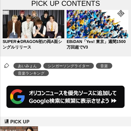
PICK UP CONTENTS
SUPER★DRAGON初の両A面シ
EBiDAN「Yes! 東京」週間1500
ングルリリース
万回超でV3
あいみょん
シンガーソングライター
音楽
音楽ランキング
PICK UP