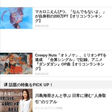
マカロニえんぴつ、「なんでもないよ、」
が自身初の200万PT【オリコンランキン
グ】
2026-05-29
Creepy Nuts「オトノケ」、ミリオンPTを
達成 「合算シングル」で記録、アニメ
『ダンダダン』OP曲【オリコンランキン
グ】
2026-05-22
話題の特集をPICK UP！
川島海荷さんと学ぶ 日常に潜む“人身取
引”のリアル
オリコンタイアップ特集