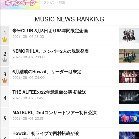
プレゼント特集
MUSIC NEWS RANKING
米米CLUB 8月8日より88年間限定企画
1
2026-08-07 18:00
NEMOPHILA、メンバー2人の脱退発表
2
2026-08-07 20:00
6月結成のHowzit、リーダーは未定
3
2026-08-09 04:00
THE ALFEEの22年武道館公演 初放送
4
2026-08-07 13:45
MATSURI、2ndコンサートツアー初日公演
5
2026-08-08 20:55
Howzit、初ライブで西村拓哉が涙