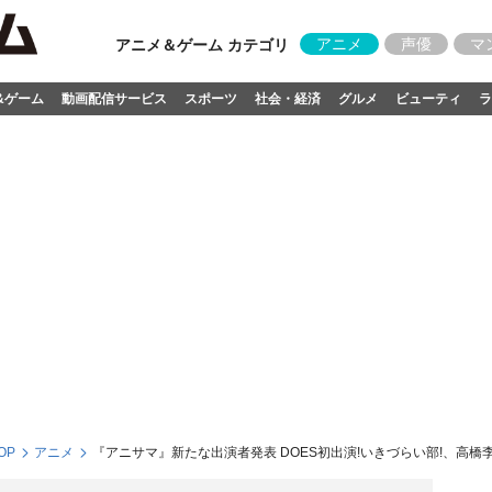
アニメ
声優
マ
アニメ＆ゲーム カテゴリ
&ゲーム
動画配信サービス
スポーツ
社会・経済
グルメ
ビューティ
ラ
OP
アニメ
『アニサマ』新たな出演者発表 DOES初出演!いきづらい部!、高