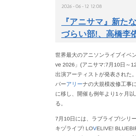
2026-06-12 12:08
『アニサマ』新たな出
づらい部!、高橋李
世界最大のアニソンライブイベント「An
ve 2026」(アニサマ:7月10日～
出演アーティストが発表された
パー
アリー
ナの大規模改修工事
に移し、開催も例年より1ヶ月以
る。
7月10日には、ラブライブ!シ
キヅライブ! LO
V
ELIVE! BL