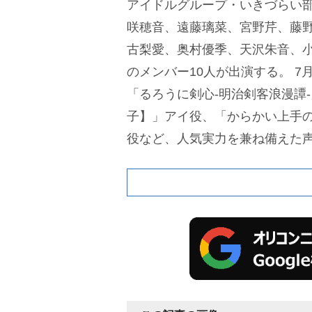
アイドルグループ・いきづらい部
咲穂音、遠藤璃菜、宮野芹、藤
古梨愛、奥村優季、天沢朱音、
のメンバー10人が出演する。
7
「るろうに剣心-明治剣客浪漫譚
子】」アイ役、「からかい上手
役など、人気実力を兼ね備えた声
「Re:ゼロから始める異世界生活
ーティストとしてアニサマ初出
ルマスター シャイニーカラーズ
ーズ】が出演。2024年にアイド
ラーズとしてアニサマ初出演を果
【イルミネーションスターズ】
奈、峯田茉優が登場する。