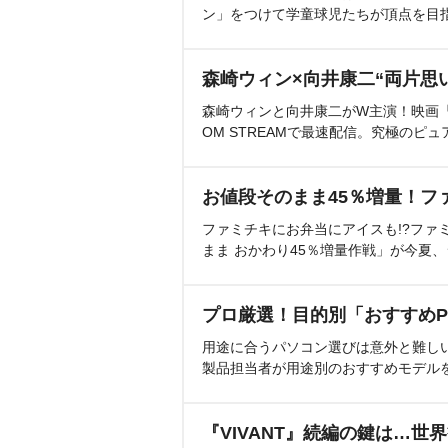
ン」をつけて学童球児たちが頂点を目
森崎ウィン×向井康二“両片思
森崎ウィンと向井康二がW主演！映画『（L
OM STREAMで最速配信。究極のピュ
お値段そのまま45％増量！フ
ファミチキにお弁当にアイスも!?ファ
まま おかわり45％増量作戦」が今夏
プロ厳選！目的別「おすすめP
用途に合うパソコン選びは意外と難し
製品担当者が用途別のおすすめモデル
『VIVANT』続編の鍵は…世