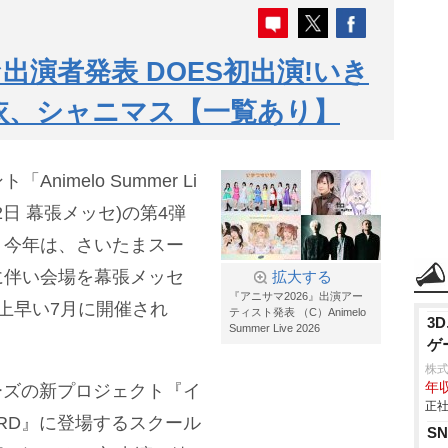
演者発表 DOES初出演!いき
依、シャニマス【一覧あり】
imelo Summer Li
12日 幕張メッセ)の第4弾
。今年は、さいたまスー
に伴い会場を幕張メッセ
拡大する
『アニサマ2026』出演アー
上早い7月に開催され
ティスト発表 （C）Animelo
3
Summer Live 2026
ゲ
株式会
年収
リーズの新プロジェクト『イ
正社
UEBIRD』に登場するスクール
S