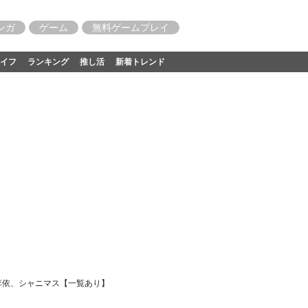
ンガ
ゲーム
無料ゲームプレイ
イフ
ランキング
推し活
新着トレンド
橋李依、シャニマス【一覧あり】