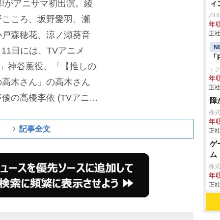
!がアニサマ初出演。綾
ィ
ZI
野こころ、坂野愛羽、瀬
年収
小戸森穂花、涼ノ瀬葵音
正社
N
月11日には、TVアニメ
「
-」神谷薫役、「【推しの
エ
年収
の高木さん」の高木さん
正社
優の高橋李依 (TVアニメ
障
」 エミ
リア
役)がソロア
株
年収
演。
7月12日には、アイド
記事全文
正社
ゲ
 【イルミネーションスタ
ム
ルマスター シャイニーカ
株
たして以来、2年ぶりに
年収
正社
として関根瞳、近藤玲