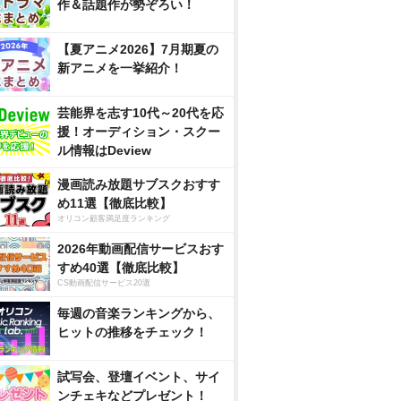
作＆話題作が勢ぞろい！
【夏アニメ2026】7月期夏の
新アニメを一挙紹介！
芸能界を志す10代～20代を応
援！オーディション・スクー
ル情報はDeview
漫画読み放題サブスクおすす
め11選【徹底比較】
オリコン顧客満足度ランキング
2026年動画配信サービスおす
すめ40選【徹底比較】
CS動画配信サービス20選
毎週の音楽ランキングから、
ヒットの推移をチェック！
試写会、登壇イベント、サイ
ンチェキなどプレゼント！