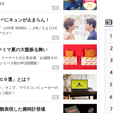
指す
い”にキュンが止まらん！
OVE SONG）』が8／５よりJ:C
アラブ！
1
2
ァミマ夏の大盤振る舞い
ミリーマートの人気企画「お値段その
3
、シリーズ初の年2回開催！
4
C９選」とは？
5
い。そこで、マウスコンピューターの
をご紹介！
6
7
界観表現した腕時計登場