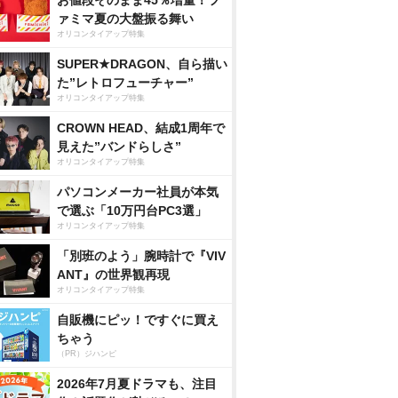
お値段そのまま45％増量！フ
ァミマ夏の大盤振る舞い
オリコンタイアップ特集
SUPER★DRAGON、自ら描い
た”レトロフューチャー”
オリコンタイアップ特集
CROWN HEAD、結成1周年で
見えた”バンドらしさ”
オリコンタイアップ特集
パソコンメーカー社員が本気
で選ぶ「10万円台PC3選」
オリコンタイアップ特集
「別班のよう」腕時計で『VIV
ANT』の世界観再現
オリコンタイアップ特集
自販機にピッ！ですぐに買え
ちゃう
（PR）ジハンピ
2026年7月夏ドラマも、注目