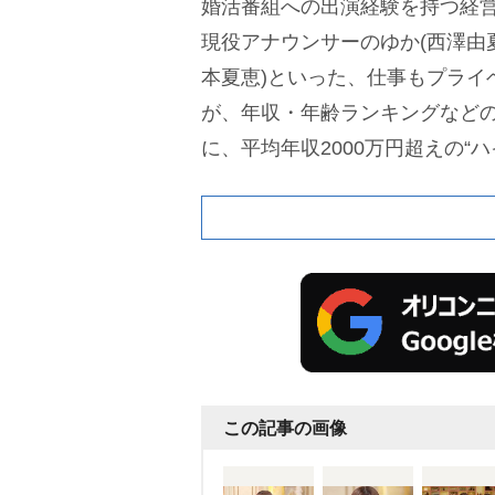
婚活番組への出演経験を持つ経営
現役アナウンサーのゆか(西澤由
本夏恵)といった、仕事もプライ
が、年収・年齢ランキングなど
に、平均年収2000万円超えの“ハ
中から会ってみたい1人を選択。
て、翌日以降も関係を深める“同
性を選ぶ“婚約破棄”といった究極
式に向けて毎日繰り返していく
ナ
・
高橋茂雄
、夏菜、
エルフ
・
る。
この記事の画像