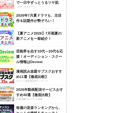
で一日中ずっとうるツヤ肌
（PR）サボリーノ
2026年7月夏ドラマも、注目
作＆話題作が勢ぞろい！
【夏アニメ2026】7月期夏の
新アニメを一挙紹介！
芸能界を志す10代～20代を応
援！オーディション・スクー
ル情報はDeview
漫画読み放題サブスクおすす
め11選【徹底比較】
オリコン顧客満足度ランキング
2026年動画配信サービスおす
すめ40選【徹底比較】
CS動画配信サービス20選
毎週の音楽ランキングから、