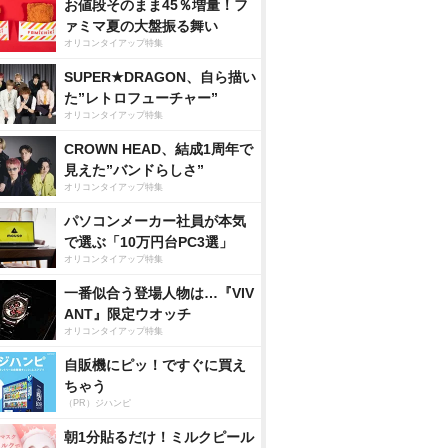
お値段そのまま45％増量！フ
ァミマ夏の大盤振る舞い
オリコンタイアップ特集
SUPER★DRAGON、自ら描い
た”レトロフューチャー”
オリコンタイアップ特集
CROWN HEAD、結成1周年で
見えた”バンドらしさ”
オリコンタイアップ特集
パソコンメーカー社員が本気
で選ぶ「10万円台PC3選」
オリコンタイアップ特集
一番似合う登場人物は…『VIV
ANT』限定ウオッチ
オリコンタイアップ特集
自販機にピッ！ですぐに買え
ちゃう
（PR）ジハンピ
朝1分貼るだけ！ミルクピール