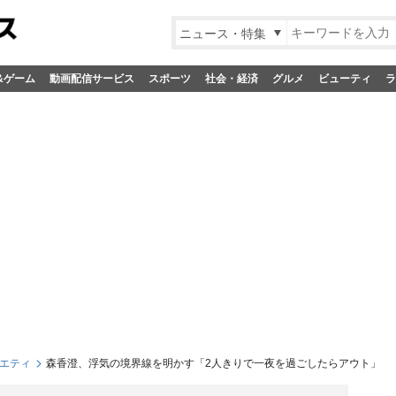
ニュース・特集
&ゲーム
動画配信サービス
スポーツ
社会・経済
グルメ
ビューティ
ラ
エティ
森香澄、浮気の境界線を明かす「2人きりで一夜を過ごしたらアウト」