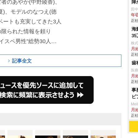
者のあやか(中野綾香)、
障
田
夏)、モデルのなつえ(徳
年収
ベートも充実してきた3人
正社
海
の限られた情報を頼り
3
イスペ男性”総勢30人の
株式
月
その男性とのデートを経
正社
棲”、または別れて別の男
記事全文
歯
の決断を、30日後の結婚
医
月
。
スタジオMCは、
サバン
正社
事
荒川、
森香澄
が務めてい
ピ
Mei
月
正社