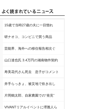
15歳で当時27歳の夫に一目惚れ
研ナオコ、コンビニで買う商品
芸能界、海外への移住報告相次ぐ
山口達也氏 3.4万円の湘南物件契約
寿美花代さん死去 息子がコメント
井手らっきょ、被災地で炊き出し
片岡鶴太郎、自家農園での“発見”
VIVANTリアルイベントに堺雅人ら