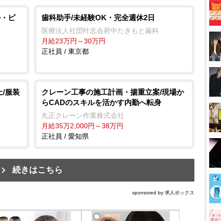
ル・ピ
歯科助手/未経験OK・完全週休2日
医療法人社団叶志会府中たきもと歯科
月給23万円～30万円
正社員 / 東京都
上/服装
クレーン工事の施工計画・揚重立案/現場か
らCADのスキルを活かす内勤へ転身
丸正クレーン作業株式会社
月給35万2,000円～38万円
正社員 / 愛知県
続きはこちら
sponsored by 求人ボックス