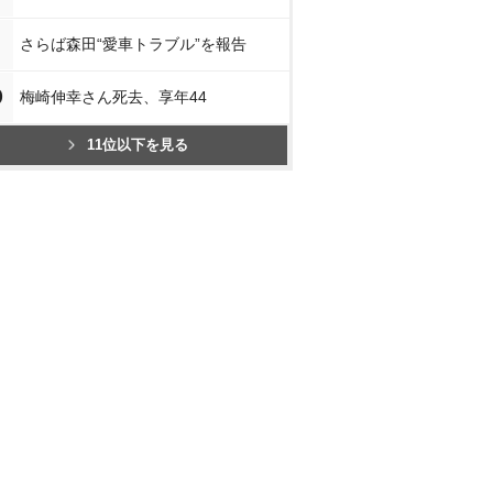
さらば森田“愛車トラブル”を報告
0
梅崎伸幸さん死去、享年44
11位以下を見る