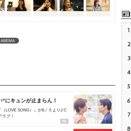
1
ABEMA
2
3
4
5
6
い”にキュンが止まらん！
OVE SONG）』が8／５よりJ:C
7
アラブ！
8