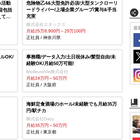
ハ活動
危険物乙4&大型免許必須/大型タンクローリ
ードライバー/上場企業グループ/賞与&手当
迎包括
充実
えて働
株式会社エネックス
最
月給25万8,900円～29万100円
正社員 / 神奈川県
ルOK/
事務職/データ入力/土日祝休み/髪型自由/未
経験OK/月給50万可能!
MeilleureVie株式会社
月給24万円～50万円
正社員 / 大阪府
海鮮定食酒場のホール/未経験でも月給35万
円/駅チカ
株式会社Dazy
月給35万円～50万円
正社員 / 東京都