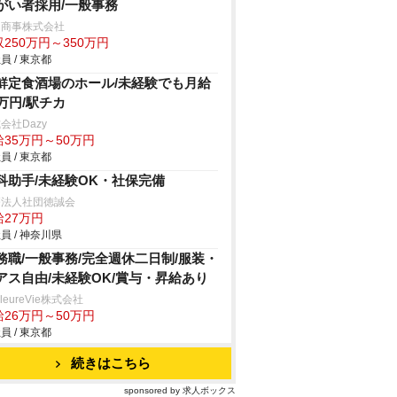
がい者採用/一般事務
中商事株式会社
250万円～350万円
員 / 東京都
鮮定食酒場のホール/未経験でも月給
5万円/駅チカ
会社Dazy
給35万円～50万円
員 / 東京都
科助手/未経験OK・社保完備
療法人社団徳誠会
給27万円
員 / 神奈川県
務職/一般事務/完全週休二日制/服装・
アス自由/未経験OK/賞与・昇給あり
lleureVie株式会社
給26万円～50万円
員 / 東京都
続きはこちら
sponsored by 求人ボックス