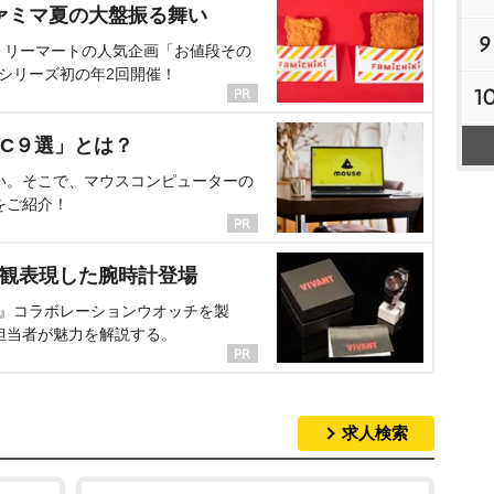
ァミマ夏の大盤振る舞い
9
ミリーマートの人気企画「お値段その
、シリーズ初の年2回開催！
1
C９選」とは？
い。そこで、マウスコンピューターの
をご紹介！
界観表現した腕時計登場
NT』コラボレーションウオッチを製
担当者が魅力を解説する。
求人検索