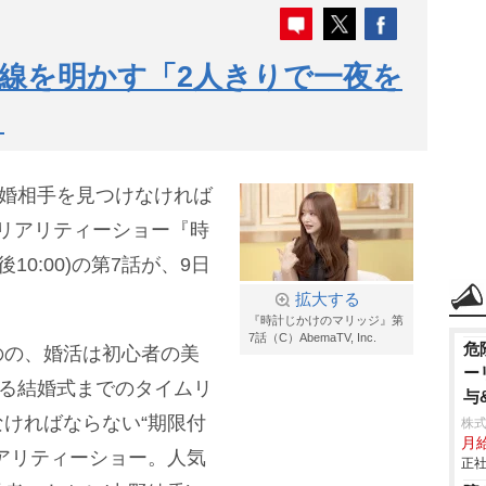
線を明かす「2人きりで一夜を
」
結婚相手を見つけなければ
活リアリティーショー『時
10:00)の第7話が、9日
拡大する
『時計じかけのマリッジ』第
7話（C）AbemaTV, Inc.
危
のの、婚活は初心者の美
ー
れる結婚式までのタイムリ
与
ければならない“期限付
株
月給
アリティーショー。人気
正社