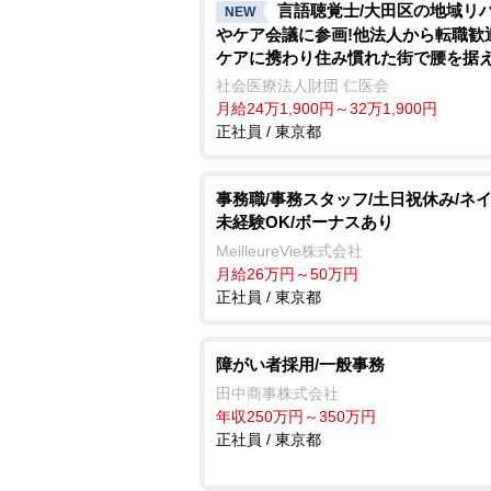
言語聴覚士/大田区の地域リ
NEW
ケア会議に参画!他法人から転職歓
ケアに携わり住み慣れた街で腰を据
く
社会医療法人財団 仁医会
月給24万1,900円～32万1,900円
正社員 / 東京都
事務職/事務スタッフ/土日祝休み/ネイ
未経験OK/ボーナスあり
MeilleureVie株式会社
月給26万円～50万円
正社員 / 東京都
障がい者採用/一般事務
田中商事株式会社
年収250万円～350万円
正社員 / 東京都