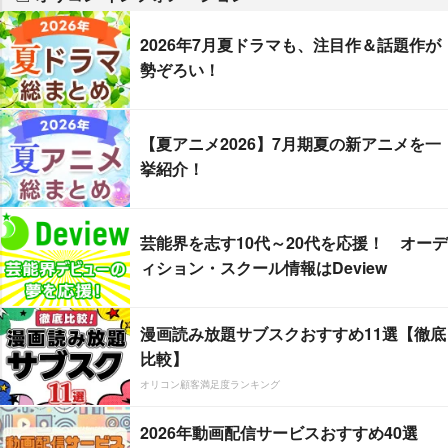
2026年7月夏ドラマも、注目作＆話題作が
勢ぞろい！
【夏アニメ2026】7月期夏の新アニメを一
挙紹介！
芸能界を志す10代～20代を応援！ オーデ
ィション・スクール情報はDeview
漫画読み放題サブスクおすすめ11選【徹底
比較】
オリコン顧客満足度ランキング
2026年動画配信サービスおすすめ40選