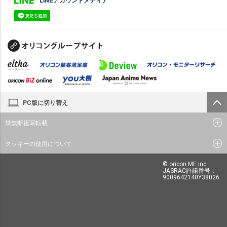
PC版に切り替え
禁無断複写転載
クッキーの使用について
© oricon ME inc.
JASRAC許諾番号：
9009642140Y38026