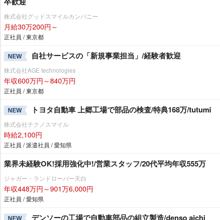
卒歓迎
株式会社グッドスマイルカンパニー
月給30万200円～
正社員 / 東京都
自社サービスの「新規事業担当」/経験者歓迎
NEW
株式会社AGE technologies
年収600万円～840万円
正社員 / 東京都
トヨタ自動車 上郷工場で部品の検査/特典168万/tutumi
NEW
株式会社テクノスマイル
時給2,100円
正社員 / 派遣社員 / 愛知県
業界未経験OK!採用強化中!/営業スタッフ/20代平均年収555万
ジャガー・ランドローバー天白
年収448万円～901万6,000円
正社員 / 愛知県
デンソーの工場で自動車部品の組立製造/denso aichi
NEW