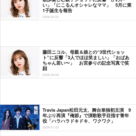
い」「にこるんオシャレなママ」 5月に第
1子誕生を報告
2026-06-23
藤田ニコル、母親＆娘との“3世代ショッ
ト”に反響「3人でほほ笑ましい」「おばあ
ちゃん若い〜」 お宮参りの記念写真で笑
顔
2026-06-09
Travis Japan松田元太、舞台単独初主演 9
年ぶり再演『俺節』で演歌歌手目指す青年
役「ハラハラドキドキ、ワクワク」
2026-01-25