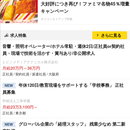
大好評につき再び！ファミマ名物45％増量
キャンペーン
オリコンタイアップ特集
求人特集
さらに見る
音響・照明オペレーター/ホテル常駐・週休2日/正社員or契約社
員・現場で技術を活かす・賞与あり/非公開求人
ヒビノメディアテクニカル株式会社
月給20万円～36万円
正社員 / 契約社員 / 派遣社員 / 大阪府
年休120日/教育現場をサポートする「学校事務」 正社
NEW
員募集
学校法人三幸学園
月給23万3,100円～
正社員 / 東京都
グローバル企業の「経理スタッフ」 残業少なめ 第二新
NEW