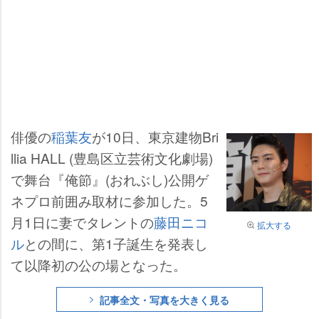
俳優の
稲葉友
が10日、東京建物Bri
llia HALL (豊島区立芸術文化劇場)
で舞台『俺節』(おれぶし)公開ゲ
ネプロ前囲み取材に参加した。5
月1日に妻でタレントの
藤田ニコ
拡大する
ル
との間に、第1子誕生を発表し
て以降初の公の場となった。
記事全文・写真を大きく見る