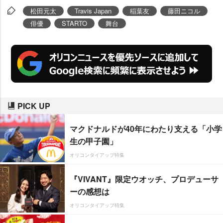
松田元太
Travis Japan
稲葉友
藤田ニコル
俳優
STARTO
舞台
PICK UP
マクドナルドが40年にわたり支える「小学
生の甲子園」
オリコンタイアップ特集
『VIVANT』限定ウオッチ、プロデューサ
ーの感想は
オリコンタイアップ特集