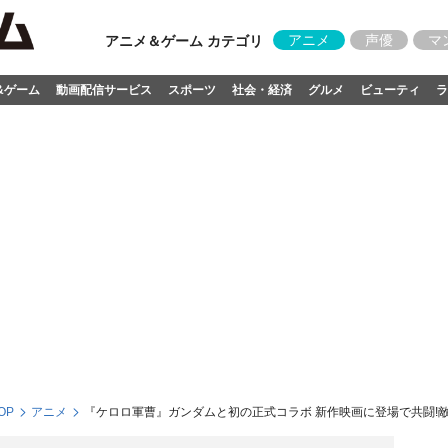
アニメ
声優
マ
アニメ＆ゲーム カテゴリ
&ゲーム
動画配信サービス
スポーツ
社会・経済
グルメ
ビューティ
ラ
OP
アニメ
『ケロロ軍曹』ガンダムと初の正式コラボ 新作映画に登場で共闘!