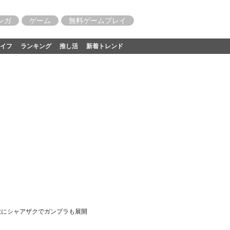
ンガ
ゲーム
無料ゲームプレイ
イフ
ランキング
推し活
新着トレンド
敵にシャアザクでガンプラも展開