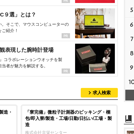
5
C９選」とは？
6
い。そこで、マウスコンピューターの
をご紹介！
7
界観表現した腕時計登場
8
NT』コラボレーションウオッチを製
担当者が魅力を解説する。
9
1
求人検索
/製造・
「寮完備」微粒子計測器のピッキング・梱
包/即入寮/製造・工場/日勤/日払い/工場・製
造
株式会社京栄センター