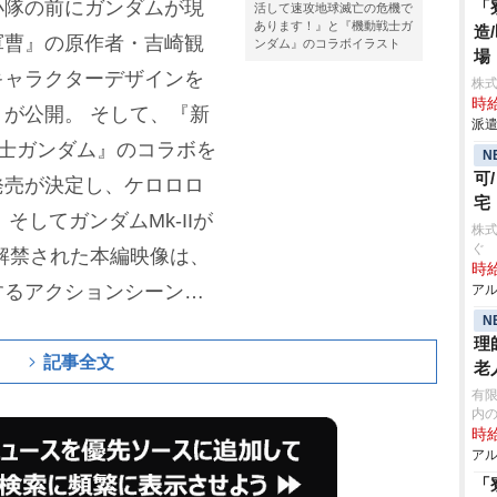
小隊の前にガンダムが現
「
活して速攻地球滅亡の危機で
あります！』と『機動戦士ガ
造
軍曹』の原作者・吉崎観
ンダム』のコラボイラスト
場
キャラクターデザインを
株
時給
トが公開。
そして、『新
派遣
士ガンダム』のコラボを
N
可
発売が決定し、ケロロロ
宅
そしてガンダムMk-IIが
株式
ぐ
解禁された本編映像は、
時給
するアクションシーンが
アル
N
ワーに苦戦し、ピンチに
理
体絶命のなか、小隊の前
記事全文
老
が愛してやまないガンダ
有限
内
により形勢逆転と思いき
時給
アル
機体)が立ちはだかる。ガ
「