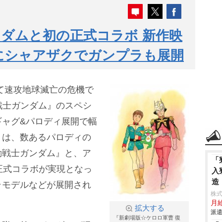
ダムと初の正式コラボ 新作映
にシャアザクでガンプラも展開
て速攻地球滅亡の危機で
動戦士ガンダム』のスペシ
ギャグ&パロディ展開で幅
』は、数あるパロディの
動戦士ガンダム』と、ア
「
正式コラボが実現となっ
入
造
ラモデルなどが展開され
株
月給
拡大する
派遣
『新劇場版☆ケロロ軍曹 復