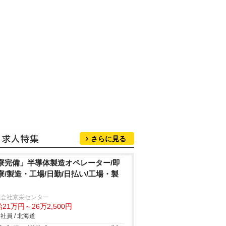
さらに見る
寮完備」半導体製造オペレーター/即
寮/製造・工場/日勤/日払い/工場・製
式会社京栄センター
21万円～26万2,500円
社員 / 北海道