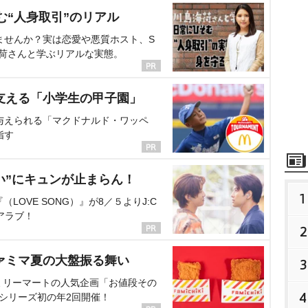
。今回の劇場版新作は、
む“人身取引”のリアル
の一環として制作され
ませんか？実は恋愛や悪質ホスト、S
海荷さんと学ぶリアルな実態。
支える「小学生の甲子園」
与えられる「マクドナルド・ワッペ
指す
い”にキュンが止まらん！
1
OVE SONG）』が8／５よりJ:C
アラブ！
2
ァミマ夏の大盤振る舞い
3
ミリーマートの人気企画「お値段その
4
、シリーズ初の年2回開催！