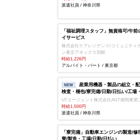
派遣社員 / 神奈川県
「福祉調理スタッフ」無資格可/午前
イサービス
株式会社ケアレジデンス/コミュニティ
ン東京アネックス別館
時給1,226円
アルバイト・パート / 東京都
産業用機器・製品の組立・配
NEW
検査・梱包/寮完備/日勤/日払い/工場
UTエージェント株式会社AGT南関東第
時給1,500円
派遣社員 / 神奈川県
「寮完備」自動車エンジンの製造/修
寮/製造・工場/日勤/日払い