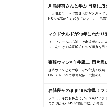
など幅広くメディア展開された
川島海荷さんと学ぶ 日常に潜
アニメ20周年記念プロジェクト
「人身取引」って海外の話だと思って
る。
NSの投稿からも起きています。川島
マクドナルドが40年にわたり
ユニフォームの右袖には出場者のみに
ン」をつけて学童球児たちが頂点を目
森崎ウィン×向井康二“両片思
森崎ウィンと向井康二がW主演！映画『（L
OM STREAMで最速配信。究極のピュ
お値段そのまま45％増量！フ
ファミチキにお弁当にアイスも!?ファ
まま おかわり45％増量作戦」が今夏