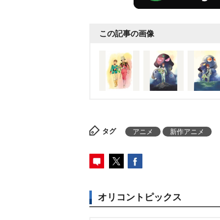
ンダムとの共闘でケロロ小隊た
えることができるのか、期待が
この記事の画像
る。
コラボイラストは、吉崎観
ンダム 劇場版三部作』のケロロ
良和氏が描くアムロ・シャア・
超豪華なイラストに仕上がって
ケロロロボMk-IIがティターン
ムMk-IIがケロロ仕様になって
ッカーなどの劇場物販グッズは2
タグ
アニメ
新作アニメ
場を除く)にて販売される。
『ケ
吉崎観音氏が雑誌「月刊少年エ
が原作で、地球を訪れたカエル
す騒動を描いたコメディー。200
オリコントピックス
アニメシリーズが放送され、劇