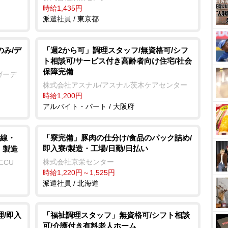
時給1,435円
派遣社員 / 東京都
のみ/デ
「週2から可」調理スタッフ/無資格可/シフ
ト相談可/サービス付き高齢者向け住宅/社会
保障完備
ガーデ
株式会社アスナル/アスナル茨木ケアセンター
時給1,200円
アルバイト・パート / 大阪府
線・
「寮完備」豚肉の仕分け/食品のパック詰め/
即入寮/製造・工場/日勤/日払い
・製造
株式会社京栄センター
二CU
時給1,220円～1,525円
派遣社員 / 北海道
理/即入
「福祉調理スタッフ」無資格可/シフト相談
可/介護付き有料老人ホーム