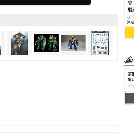
ちはこのピンチを乗り越
査
製
高まる内容になってい
株
音氏が描く『機動戦士ガ
派遣
オマージュ、そして安彦
ケロロが仲良く腕を組む
いる。
コラボプラモは、
ズカラーに、そしてガンダ
登場。パンフレットやステ
茶
6日より上映劇場(一部劇
違
オ
ロロ軍曹』は、漫画家・
ース」にて連載中の漫画
に似た宇宙人が巻き起こ
4年からの7年間、テレビ
場版アニメも公開される