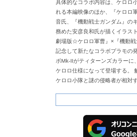
具体的なコラボ内容は、ケロロ
れる本編映像のほか、『ケロロ
音氏、『機動戦士ガンダム』の
務めた安彦良和氏が描くイラス
劇場版☆ケロロ軍曹』×『機動戦
記念して新たなコラボプラモの
ボMk-IIがティターンズカラーに、
ケロロ仕様になって登場する。
ケロロ小隊と謎の侵略者が相対
映し出されており、圧倒的なパ
陥るケロロ小隊たち。そんな絶
に突如現れたのは、ケロロ軍曹
ムの姿だった。ガンダムの参戦
、新たな敵・シャアザク(赤い