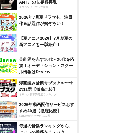
ANT』の世界観再現
オリコンタイアップ特集
2026年7月夏ドラマも、注目
作＆話題作が勢ぞろい！
【夏アニメ2026】7月期夏の
新アニメを一挙紹介！
芸能界を志す10代～20代を応
援！オーディション・スクー
ル情報はDeview
漫画読み放題サブスクおすす
め11選【徹底比較】
オリコン顧客満足度ランキング
2026年動画配信サービスおす
すめ40選【徹底比較】
CS動画配信サービス20選
毎週の音楽ランキングから、
ヒットの推移をチェック！