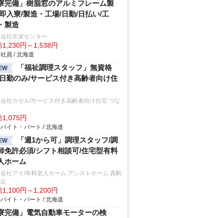
寮完備」樹脂窓のアルミフレーム製
/即入寮/製造・工場/日勤/日払い/工
・製造
式会社京栄センター
1,230円～1,538円
社員 / 北海道
「福祉調理スタッフ」無資格
EW
/日勤のみ/サービス付き高齢者向け住
会社カゼル/サービス付き高齢者向け住宅 つな
1,075円
バイト・パート / 北海道
「週1から可」調理スタッフ/調
EW
師免許必須/シフト相談可/住宅型有料
人ホーム
会社アイ/有料老人ホーム アシストホーム 真駒
の丘
1,100円～1,200円
バイト・パート / 北海道
寮完備」電気自動車モーターの検