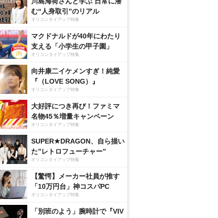
川島海荷さんと学ぶ 日常に潜
む“人身取引”のリアル
オリコンタイアップ特集
マクドナルドが40年にわたり
支える「小学生の甲子園」
オリコンタイアップ特集
向井康二イケメンすぎ！純愛
『（LOVE SONG）』
オリコンタイアップ特集
大好評につき再び！ファミマ
名物45％増量キャンペーン
オリコンタイアップ特集
SUPER★DRAGON、自ら描い
た”レトロフューチャー”
オリコンタイアップ特集
【驚愕】メーカー社員が推す
「10万円台」神コスパPC
オリコンタイアップ特集
「別班のよう」腕時計で『VIV