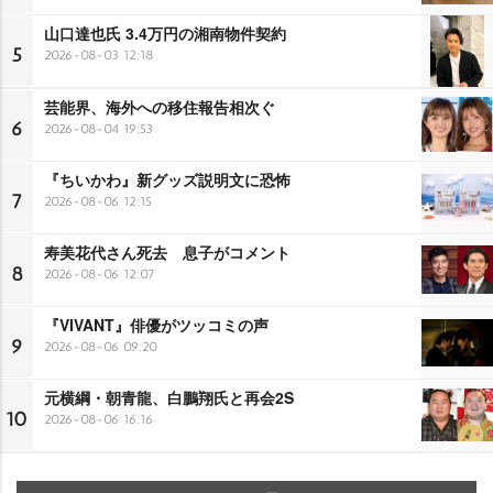
山口達也氏 3.4万円の湘南物件契約
5
2026-08-03 12:18
芸能界、海外への移住報告相次ぐ
6
2026-08-04 19:53
『ちいかわ』新グッズ説明文に恐怖
7
2026-08-06 12:15
寿美花代さん死去 息子がコメント
8
2026-08-06 12:07
『VIVANT』俳優がツッコミの声
9
2026-08-06 09:20
元横綱・朝青龍、白鵬翔氏と再会2S
10
2026-08-06 16:16