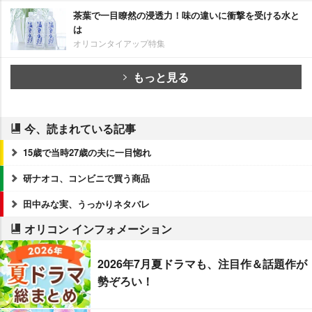
茶葉で一目瞭然の浸透力！味の違いに衝撃を受ける水と
は
オリコンタイアップ特集
もっと見る
今、読まれている記事
15歳で当時27歳の夫に一目惚れ
研ナオコ、コンビニで買う商品
田中みな実、うっかりネタバレ
オリコン インフォメーション
2026年7月夏ドラマも、注目作＆話題作が
勢ぞろい！