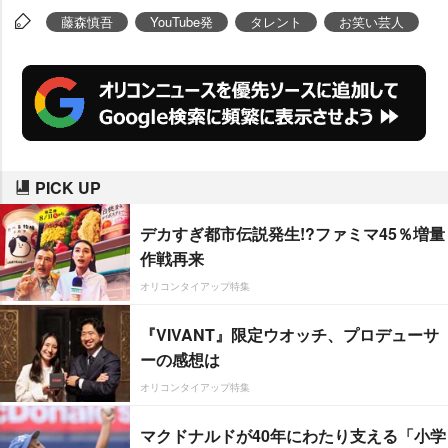
藤森慎吾
YouTube発
タレント
お笑い芸人
PICK UP
デカすぎ都市伝説発生!?ファミマ45％増量
作戦再来
オリコンタイアップ特集
『VIVANT』限定ウオッチ、プロデューサ
ーの感想は
オリコンタイアップ特集
マクドナルドが40年にわたり支える「小学