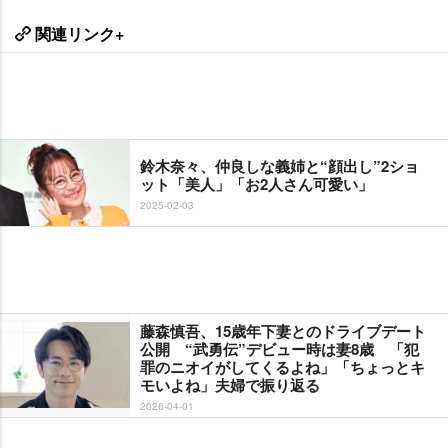
関連リンク+
鈴木奈々、仲良しな義姉と“顔出し”2ショ
ット「美人」「お2人さん可愛い」
2025-02-03
藤森慎吾、15歳年下妻とのドライブデート
公開 “武勇伝”デビュー時は妻8歳 「犯
罪のニオイがしてくるよね」「ちょっとキ
モいよね」夫婦で振り返る
2026-04-01