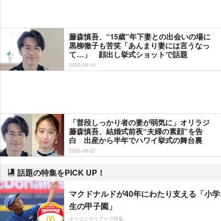
藤森慎吾、“15歳”年下妻との出会いの場に
黒柳徹子も苦笑「あんまり妻には言うなっ
て…」 顔出し挙式ショットで話題
2025-09-16
「普段しっかり者の妻が弱気に」オリラジ
藤森慎吾、結婚式前夜“夫婦の素顔”を告
白 出産から半年でハワイ挙式の舞台裏
2025-08-27
話題の特集をPICK UP！
マクドナルドが40年にわたり支える「小学
生の甲子園」
オリコンタイアップ特集