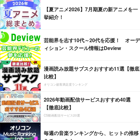
【夏アニメ2026】7月期夏の新アニメを一
挙紹介！
芸能界を志す10代～20代を応援！ オーデ
ィション・スクール情報はDeview
漫画読み放題サブスクおすすめ11選【徹底
比較】
オリコン顧客満足度ランキング
2026年動画配信サービスおすすめ40選
【徹底比較】
CS動画配信サービス20選
毎週の音楽ランキングから、ヒットの推移