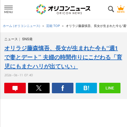
ホーム (オリコンニュース)
芸能 TOP
オリラジ藤森慎吾、長女が生まれた今も“週
ニュース
SNS発
オリラジ藤森慎吾、長女が生まれた今も“週1
で妻とデート” 夫婦の時間作りにこだわる「育
児にもまたハリが出ていい」
2026-06-11 07:40