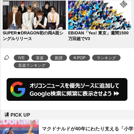
SUPER★DRAGON初の両A面シ
EBiDAN「Yes! 東京」週間1500
ングルリリース
万回超でV3
IVE
音楽
新譜
K-POP
ランキング
音楽ランキング
PICK UP
マクドナルドが40年にわたり支える「小学