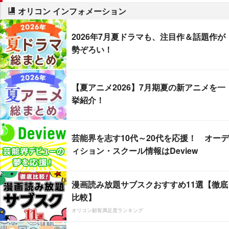
オリコン インフォメーション
2026年7月夏ドラマも、注目作＆話題作が
勢ぞろい！
【夏アニメ2026】7月期夏の新アニメを一
挙紹介！
芸能界を志す10代～20代を応援！ オーデ
ィション・スクール情報はDeview
漫画読み放題サブスクおすすめ11選【徹底
比較】
オリコン顧客満足度ランキング