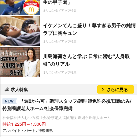
生の甲子園」
オリコンタイアップ特集
イケメンてんこ盛り！尊すぎる男子の純情
ラブに胸キュン
オリコンタイアップ特集
川島海荷さんと学ぶ 日常に潜む“人身取
引”のリアル
オリコンタイアップ特集
求人特集
さらに見る
「週2から可」調理スタッフ/調理師免許必須/日勤のみ/
NEW
特別養護老人ホーム/社会保障完備
社会福祉法人むつみ福祉会/介護老人福祉施設 寿湘ケ丘老人ホーム
時給1,225円～1,300円
アルバイト・パート / 神奈川県