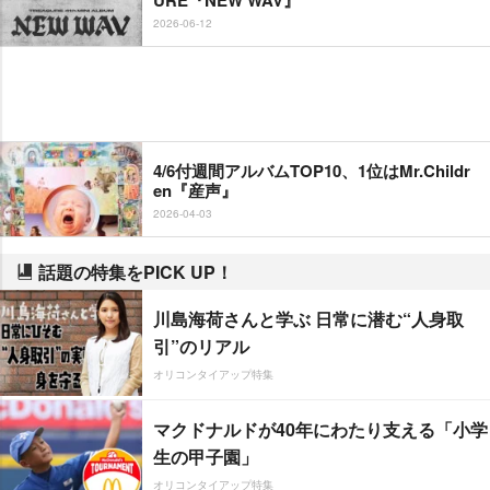
2026-06-12
4/6付週間アルバムTOP10、1位はMr.Childr
en『産声』
2026-04-03
話題の特集をPICK UP！
川島海荷さんと学ぶ 日常に潜む“人身取
引”のリアル
オリコンタイアップ特集
マクドナルドが40年にわたり支える「小学
生の甲子園」
オリコンタイアップ特集