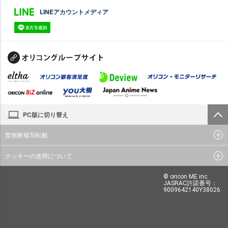
LINEアカウントメディア
PC版に切り替え
禁無断複写転載
クッキーの使用について
© oricon ME inc.
JASRAC許諾番号：
9009642140Y38026