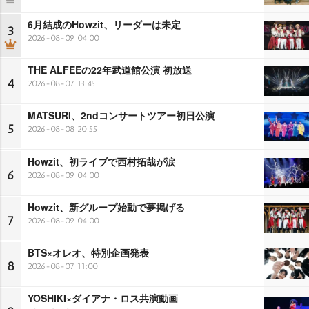
6月結成のHowzit、リーダーは未定
3
2026-08-09 04:00
THE ALFEEの22年武道館公演 初放送
4
2026-08-07 13:45
MATSURI、2ndコンサートツアー初日公演
5
2026-08-08 20:55
Howzit、初ライブで西村拓哉が涙
6
2026-08-09 04:00
Howzit、新グループ始動で夢掲げる
7
2026-08-09 04:00
BTS×オレオ、特別企画発表
8
2026-08-07 11:00
YOSHIKI×ダイアナ・ロス共演動画