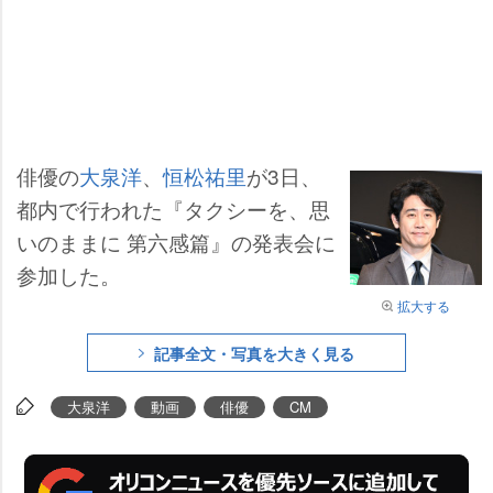
俳優の
大泉洋
、
恒松祐里
が3日、
都内で行われた『タクシーを、思
いのままに 第六感篇』の発表会に
参加した。
拡大する
記事全文・写真を大きく見る
大泉洋
動画
俳優
CM