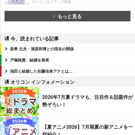
オリコンタイアップ特集
もっと見る
今、読まれている記事
亜希 元夫・清原和博との現在の関係
戸塚純貴、結婚を発表
池田と結婚した佐藤佳奈アナとは…
オリコン インフォメーション
2026年7月夏ドラマも、注目作＆話題作が
勢ぞろい！
【夏アニメ2026】7月期夏の新アニメを一
挙紹介！