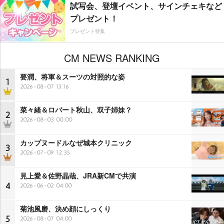
試写会、登壇イベント、サインチェキなど
プレゼント！
プレゼント特集
CM NEWS RANKING
要潤、将軍＆スーツの対照的な姿
1
2026-08-07 13:16
菜々緒＆ロバート秋山、双子姉妹？
2
2026-08-03 00:00
カップヌードルなぜ城本クリニック
3
2026-07-09 12:35
見上愛＆佐野晶哉、JRA新CMで共演
4
2026-06-02 04:00
菊池風磨、決め顔にしっくり
5
2026-08-07 04:00