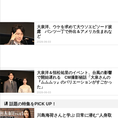
大泉洋、ウケを求めて大ウソエピソード披
露 パンツ一丁で外出＆アメリカ生まれな
ど
2026-06-03
大泉洋＆恒松祐里のイベント、台風の影響
で開始遅れる CM撮影秘話「大泉さんの
『ムムムッ』のバリエーションがすごかっ
た」
2026-06-03
話題の特集をPICK UP！
川島海荷さんと学ぶ 日常に潜む“人身取