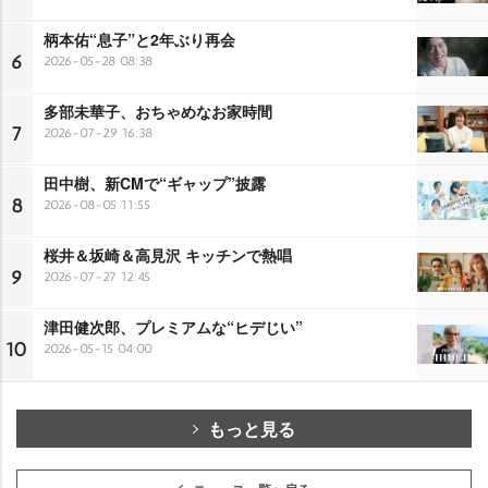
柄本佑“息子”と2年ぶり再会
6
2026-05-28 08:38
多部未華子、おちゃめなお家時間
7
2026-07-29 16:38
田中樹、新CMで“ギャップ”披露
8
2026-08-05 11:55
桜井＆坂崎＆高見沢 キッチンで熱唱
9
2026-07-27 12:45
津田健次郎、プレミアムな“ヒデじい”
10
2026-05-15 04:00
もっと見る