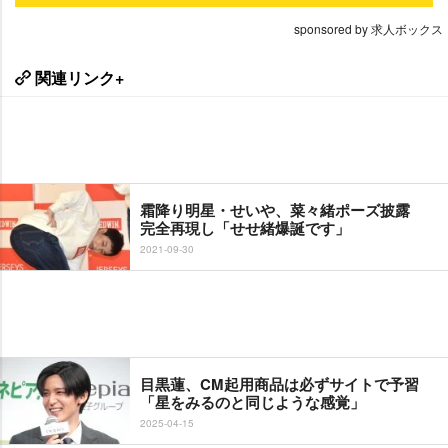
sponsored by 求人ボックス
関連リンク+
霜降り明星・せいや、菜々緒ポーズ披露
完全再現し「せせ緒爆誕です」
2021-09-30
目黒蓮、CM起用商品は必ずサイトで予習
「星をみるのと同じような感覚」
2025-04-15