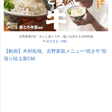
吉野家新CM「オレと麦とろ牛」篇に出演する木村拓哉
拡大する（4枚）
【動画】木村拓哉、吉野家新メニュー“焼き牛”頬
張り唸る新CM