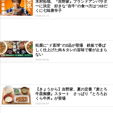
木村拓哉、『吉野家』ブランドアンバサダ
ーに決定 好きな“吉牛”の食べ方はつゆだ
くに七味唐辛子
2026-03-13
松屋に“ド直球”の2品が登場 鉄板で香ば
しく仕上げた肉＆タレの旨味で箸が止まら
ない
2026-08-06
【きょうから】吉野家、夏の定番『麦とろ
牛皿御膳』スタート さっぱり『とろろお
くら牛丼』が登場
2026-06-04