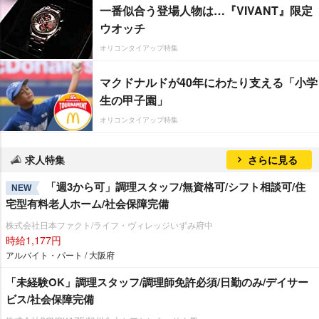
一番似合う登場人物は…『VIVANT』限定
ウオッチ
オリコンタイアップ特集
マクドナルドが40年にわたり支える「小学
生の甲子園」
オリコンタイアップ特集
求人特集
さらに見る
「週3から可」調理スタッフ/無資格可/シフト相談可/住
NEW
宅型有料老人ホーム/社会保障完備
株式会社日本ファクト/ライフ・ヴィレッジいずみ府中
時給1,177円
アルバイト・パート / 大阪府
「未経験OK」調理スタッフ/調理師免許必須/日勤のみ/デイサー
ビス/社会保障完備