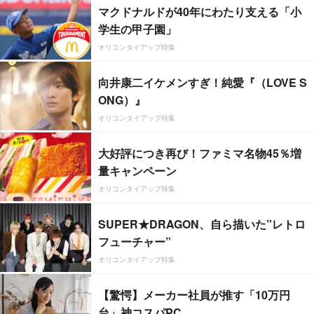
マクドナルドが40年にわたり支える「小
学生の甲子園」
オリコンタイアップ特集
向井康二イケメンすぎ！純愛『（LOVE S
ONG）』
オリコンタイアップ特集
大好評につき再び！ファミマ名物45％増
量キャンペーン
オリコンタイアップ特集
SUPER★DRAGON、自ら描いた”レトロ
フューチャー”
オリコンタイアップ特集
【驚愕】メーカー社員が推す「10万円
台」神コスパPC