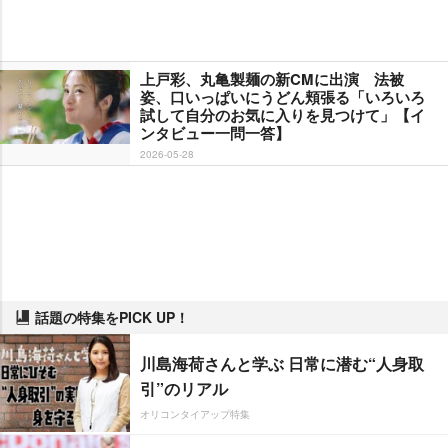
上戸彩、丸亀製麺の新CMに出演 法被
姿、口いっぱいにうどん頬張る「いろいろ
試して自分のお気に入りを見つけて」【イ
ンタビュー一問一答】
2026-05-28
話題の特集をPICK UP！
川島海荷さんと学ぶ 日常に潜む“人身取
引”のリアル
オリコンタイアップ特集