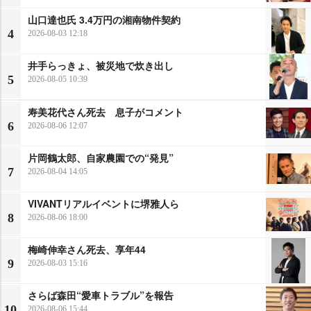
山口達也氏 3.4万円の湘南物件契約
4
2026-08-03 12:18
井手らっきょ、被災地で炊き出し
5
2026-08-05 10:39
寿美花代さん死去 息子がコメント
6
2026-08-06 12:07
片岡鶴太郎、自家農園での“発見”
7
2026-08-04 14:05
VIVANTリアルイベントに堺雅人ら
8
2026-08-06 18:00
梅崎伸幸さん死去、享年44
9
2026-08-03 15:16
さらば森田“愛車トラブル”を報告
10
2026-08-06 15:44