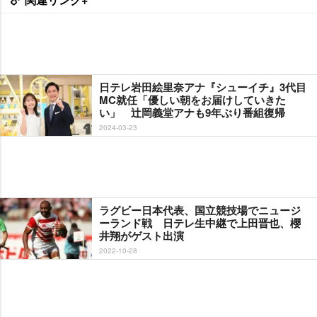
日テレ岩田絵里奈アナ『シューイチ』3代目
MC就任「優しい朝をお届けしていきた
い」 辻岡義堂アナも9年ぶり番組復帰
2024-03-23
ラグビー日本代表、国立競技場でニュージ
ーランド戦 日テレ生中継で上田晋也、櫻
井翔がゲスト出演
2022-10-28