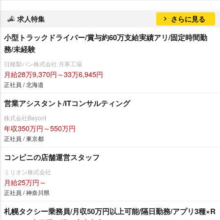
求人特集
さらに見る
小型トラックドライバー/賞与約60万支給実績アリ/固定時間勤
務/未経験
日糧製パン株式会社 月寒工場
月給28万9,370円～33万6,945円
正社員 / 北海道
営業アシスタント/ITコンサルティング
株式会社Beyont
年収350万円～550万円
正社員 / 東京都
コンビニの店舗運営スタッフ
ミリオン株式会社
月給25万円～
正社員 / 神奈川県
札幌タクシー乗務員/月収50万円以上可能/隔日勤務/アプリ3種×R