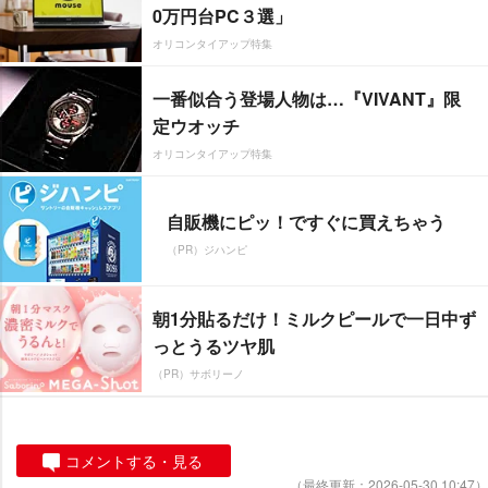
0万円台PC３選」
オリコンタイアップ特集
一番似合う登場人物は…『VIVANT』限
定ウオッチ
オリコンタイアップ特集
自販機にピッ！ですぐに買えちゃう
（PR）ジハンピ
朝1分貼るだけ！ミルクピールで一日中ず
っとうるツヤ肌
（PR）サボリーノ
コメントする・見る
（最終更新：2026-05-30 10:47）