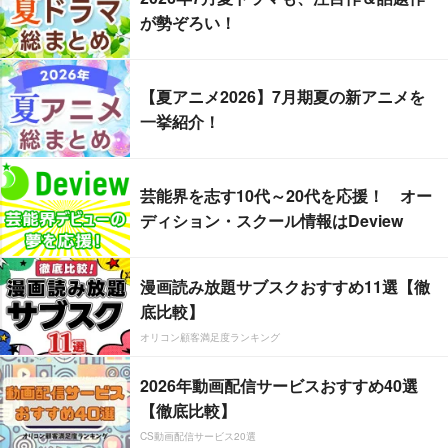
が勢ぞろい！
【夏アニメ2026】7月期夏の新アニメを
一挙紹介！
芸能界を志す10代～20代を応援！ オー
ディション・スクール情報はDeview
漫画読み放題サブスクおすすめ11選【徹
底比較】
オリコン顧客満足度ランキング
2026年動画配信サービスおすすめ40選
【徹底比較】
CS動画配信サービス20選