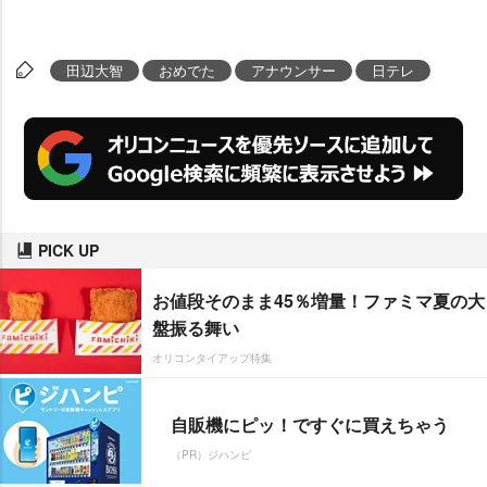
田辺大智
おめでた
アナウンサー
日テレ
PICK UP
お値段そのまま45％増量！ファミマ夏の大
盤振る舞い
オリコンタイアップ特集
自販機にピッ！ですぐに買えちゃう
（PR）ジハンピ