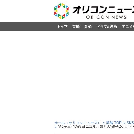
トップ
芸能
音楽
ドラマ&映画
アニメ
ホーム（オリコンニュース）
芸能 TOP
SN
第1子出産の藤田ニコル、娘との“親子2ショッ