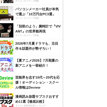
オリコンタイアップ特集
パソコンメーカー社員が本気
で選ぶ「10万円台PC3選」
オリコンタイアップ特集
「別班のよう」腕時計で『VIV
ANT』の世界観再現
オリコンタイアップ特集
2026年7月夏ドラマも、注目
作＆話題作が勢ぞろい！
【夏アニメ2026】7月期夏の
新アニメを一挙紹介！
芸能界を志す10代～20代を応
援！オーディション・スクー
ル情報はDeview
漫画読み放題サブスクおすす
め11選【徹底比較】
オリコン顧客満足度ランキング