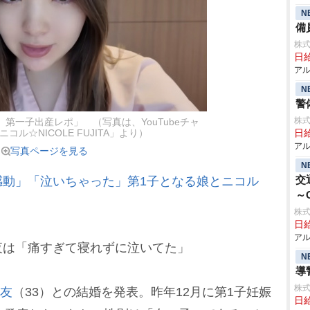
N
備
株式
日給
アル
N
警
株式
第一子出産レポ」 （写真は、YouTubeチャ
コル☆NICOLE FUJITA」より）
日給
アル
写真ページを見る
N
交
感動」「泣いちゃった」第1子となる娘とニコル
～
株式
日給
アル
夜は「痛すぎて寝れずに泣いてた」
N
導
株式
友
（33）との結婚を発表。昨年12月に第1子妊娠
日給