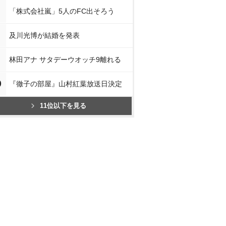
「株式会社嵐」5人のFC出そろう
及川光博が結婚を発表
林田アナ サタデーウオッチ9離れる
0
『徹子の部屋』山村紅葉放送日決定
11位以下を見る