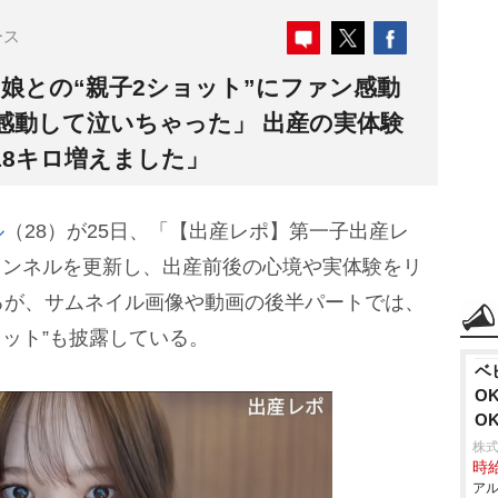
ース
娘との“親子2ショット”にファン感動
感動して泣いちゃった」 出産の実体験
18キロ増えました」
ル
（28）が25日、「【出産レポ】第一子出産レ
チャンネルを更新し、出産前後の心境や実体験をリ
るが、サムネイル画像や動画の後半パートでは、
ョット”も披露している。
ベ
O
O
株式
時給
アル