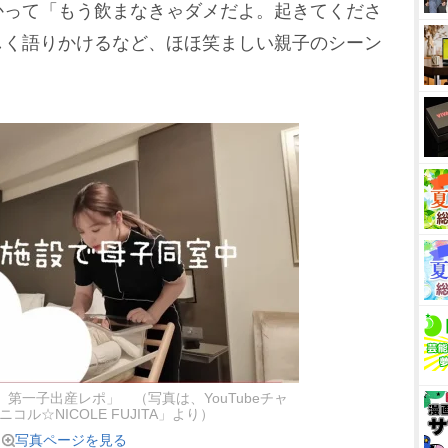
かって「もう飲まなきゃダメだよ。起きてくださ
しく語りかけるなど、ほほ笑ましい親子のシーン
第一子出産レポ」 （写真は、YouTubeチャ
コル☆NICOLE FUJITA」より）
写真ページを見る