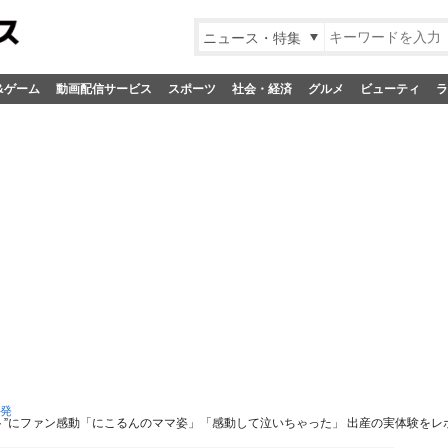
ニュース・特集
&ゲーム
動画配信サービス
スポーツ
社会・経済
グルメ
ビューティ
ラ
S発
ト”にファン感動「にこるんのママ姿」「感動して泣いちゃった」 出産の実体験をレ