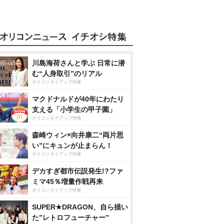
川島海荷さんと学ぶ 日常に潜
む“人身取引”のリアル
オリコンタイアップ特集
マクドナルドが40年にわたり
支える「小学生の甲子園」
オリコンタイアップ特集
森崎ウィン×向井康二“両片思
い”にキュンが止まらん！
オリコンタイアップ特集
デカすぎ都市伝説発生!?ファ
ミマ45％増量作戦再来
オリコンタイアップ特集
SUPER★DRAGON、自ら描い
た”レトロフューチャー”