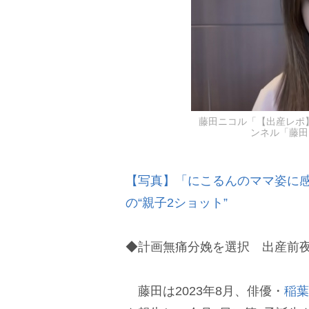
藤田ニコル「【出産レポ】
ンネル「藤田ニ
【写真】「にこるんのママ姿に
の“親子2ショット”
◆計画無痛分娩を選択 出産前
藤田は2023年8月、俳優・
稲葉