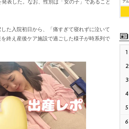
を発表した。なお、性別は「女の子」であること
アル
した入院初日から、「痛すぎて寝れずに泣いて
産を終え産後ケア施設で過ごした様子が時系列で
1
2
3
4
5
6