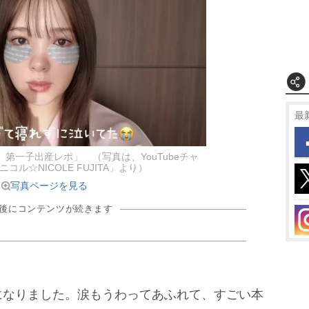
最
第一子出産レポ」 （写真は、YouTubeチャ
コル☆NICOLE FUJITA」より）
写真ページを見る
の後にコンテンツが続きます
なりました。涙もうわってあふれて、すごい本