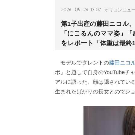
2026-05-26 13:07
オリコンニュ
第1子出産の藤田ニコル、
「にこるんのママ姿」「
をレポート「体重は最終
モデルでタレントの
藤田ニコ
ポ」と題して自身のYouTube
アルに語った。顔は隠されてい
生まれたばかりの長女との“2シ