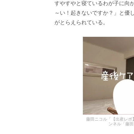
すやすやと寝ているわが子に向
～い！起きないですか？」と優
がとらえられている。
藤田ニコル「【出産レポ】
ンネル「藤田ニ