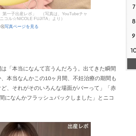
7
第一子出産レポ」 （写真は、YouTubeチャ
コル☆NICOLE FUJITA」より）
8
写真ページを見る
9
1
は「本当になんて言うんだろう。出てきた瞬間
、本当なんかこの10ヶ月間、不妊治療の期間も
けど、それがそのいろんな場面がバーって」「赤
瞬間になんかフラッシュバックしました」とニコ