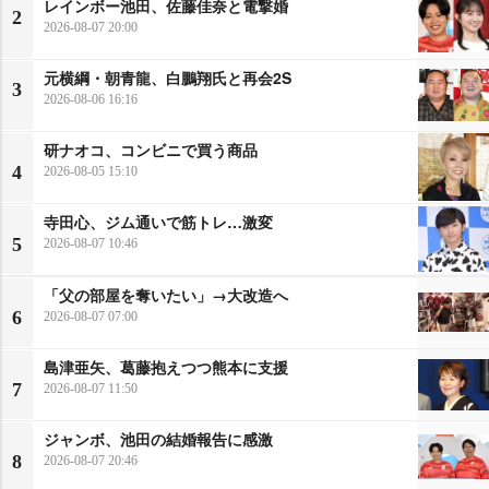
レインボー池田、佐藤佳奈と電撃婚
2
2026-08-07 20:00
元横綱・朝青龍、白鵬翔氏と再会2S
3
2026-08-06 16:16
研ナオコ、コンビニで買う商品
4
2026-08-05 15:10
寺田心、ジム通いで筋トレ…激変
5
2026-08-07 10:46
「父の部屋を奪いたい」→大改造へ
6
2026-08-07 07:00
島津亜矢、葛藤抱えつつ熊本に支援
7
2026-08-07 11:50
ジャンボ、池田の結婚報告に感激
8
2026-08-07 20:46