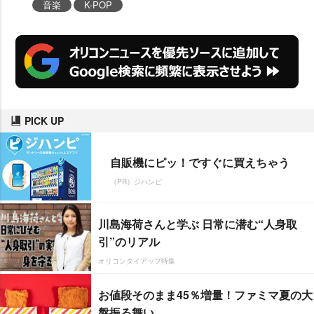
音楽
K-POP
PICK UP
自販機にピッ！ですぐに買えちゃう
（PR）ジハンピ
川島海荷さんと学ぶ 日常に潜む“人身取
引”のリアル
オリコンタイアップ特集
お値段そのまま45％増量！ファミマ夏の大
盤振る舞い