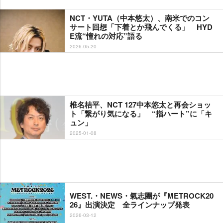
NCT・YUTA（中本悠太）、南米でのコン
サート回想「下着とか飛んでくる」 HYD
E流“憧れの対応”語る
2026-05-20
椎名桔平、NCT 127中本悠太と再会ショッ
ト「繋がり気になる」 “指ハート”に「キ
ュン」
2025-01-08
WEST.・NEWS・氣志團が『METROCK20
26』出演決定 全ラインナップ発表
2026-03-12