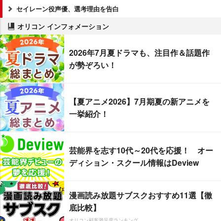
セイレーン役声優、選考理由を告白
オリコン インフォメーション
2026年7月夏ドラマも、注目作＆話題作
が勢ぞろい！
【夏アニメ2026】7月期夏の新アニメを
一挙紹介！
芸能界を志す10代～20代を応援！ オー
ディション・スクール情報はDeview
漫画読み放題サブスクおすすめ11選【徹
底比較】
オリコン顧客満足度ランキング