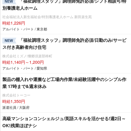
「福祉調理スタッフ」調理師免許必須/シフト相談可/特
NEW
別養護老人ホーム
社会福祉法人新生福祉会/特別養護老人ホーム 新田楽生苑
時給1,226円
アルバイト・パート / 東京都
「福祉調理スタッフ」調理師免許必須/日勤のみ/サービ
NEW
ス付き高齢者向け住宅
株式会社ミズノ/燦郷倶楽部柊町
時給1,140円～1,200円
アルバイト・パート / 愛知県
製品の棚入れや運搬など工場内作業/未経験活躍中のシンプル作
業 17時まで&週末休み
株式会社トーコー
時給1,350円
派遣社員 / 大阪府
高級マンションコンシェルジュ/英語スキルを活かせる!週2日～
OK!残業ほぼナシ