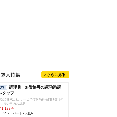
さらに見る
調理員・無資格可の調理師/調
EW
スタッフ
閤折詰株式会社 サービス付き高齢者向け住宅ハ
ネス桜の里内の厨房
1,177円
バイト・パート / 大阪府