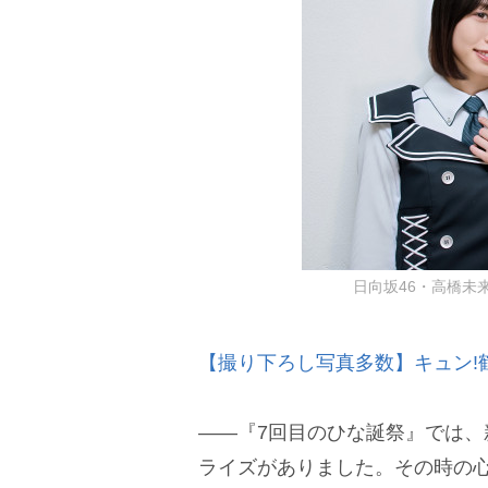
日向坂46・高橋未来虹
【撮り下ろし写真多数】キュン!
――『7回目のひな誕祭』では
ライズがありました。その時の