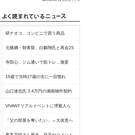
研ナオコ、コンビニで買う商品
元横綱・朝青龍、白鵬翔氏と再会2S
寺田心、ジム通いで筋トレ…激変
15歳で当時27歳の夫に一目惚れ
山口達也氏 3.4万円の湘南物件契約
VIVANTリアルイベントに堺雅人ら
「父の部屋を奪いたい」→大改造へ
寿美花代さん死去 息子がコメント