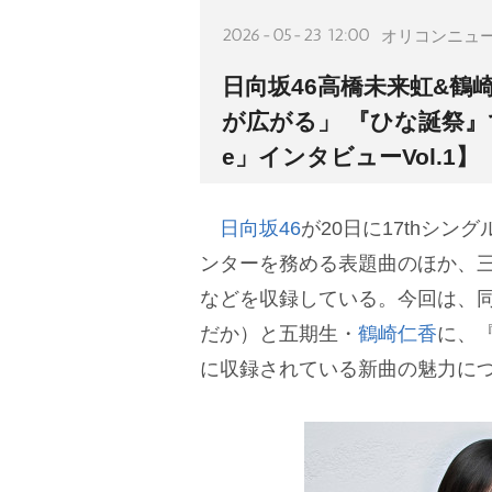
2026-05-23 12:00
オリコンニュ
日向坂46高橋未来虹&鶴
が広がる」 『ひな誕祭』での
e」インタビューVol.1】
日向坂46
が20日に17thシング
ンターを務める表題曲のほか、三
などを収録している。今回は、
だか）と五期生・
鶴崎仁香
に、
に収録されている新曲の魅力に