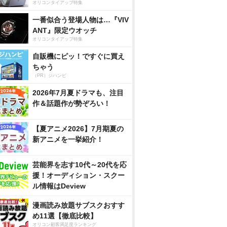
オリコンタイアップ特集
一番似合う登場人物は…『VIV
ANT』限定ウオッチ
オリコンタイアップ特集
自販機にピッ！ですぐに買え
ちゃう
（PR）ジハンピ
2026年7月夏ドラマも、注目
作＆話題作が勢ぞろい！
【夏アニメ2026】7月期夏の
新アニメを一挙紹介！
芸能界を志す10代～20代を応
援！オーディション・スクー
ル情報はDeview
漫画読み放題サブスクおすす
め11選【徹底比較】
オリコン顧客満足度ランキング