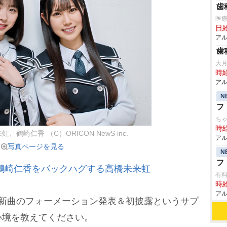
歯
医
日給
アル
歯
大月
時給
アル
N
フ
ち
時給
、鶴崎仁香 （C）ORICON NewS inc.
アル
写真ページを見る
N
フ
鶴崎仁香をバックハグする高橋未来虹
有
時給
アル
、新曲のフォーメーション発表＆初披露というサプ
心境を教えてください。