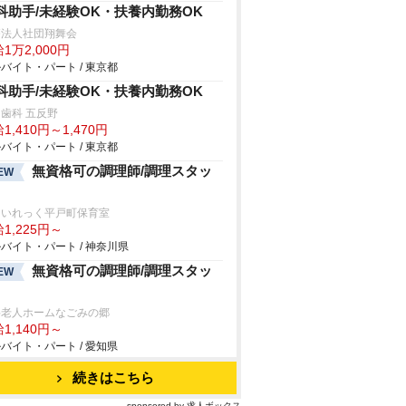
科助手/未経験OK・扶養内勤務OK
療法人社団翔舞会
1万2,000円
バイト・パート / 東京都
科助手/未経験OK・扶養内勤務OK
歯科 五反野
1,410円～1,470円
バイト・パート / 東京都
無資格可の調理師/調理スタッ
EW
ゃいれっく平戸町保育室
1,225円～
バイト・パート / 神奈川県
無資格可の調理師/調理スタッ
EW
料老人ホームなごみの郷
1,140円～
バイト・パート / 愛知県
続きはこちら
sponsored by 求人ボックス