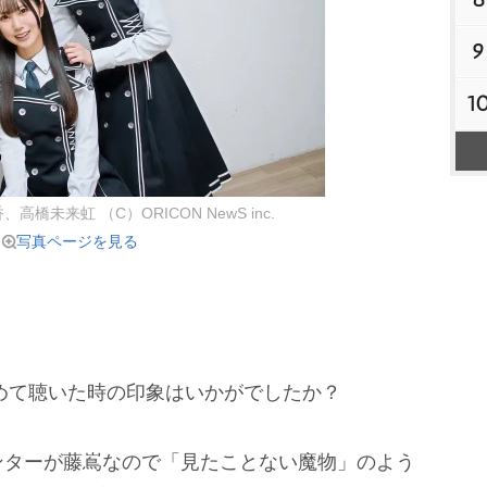
9
1
高橋未来虹 （C）ORICON NewS inc.
写真ページを見る
e」を初めて聴いた時の印象はいかがでしたか？
ンターが藤嶌なので「見たことない魔物」のよう