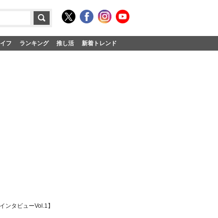
イフ
ランキング
推し活
新着トレンド
ンタビューVol.1】