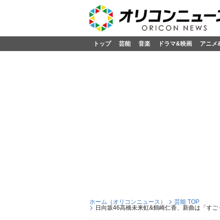
トップ
芸能
音楽
ドラマ&映画
アニメ
ホーム（オリコンニュース）
芸能 TOP
日向坂46高橋未来虹&鶴崎仁香、新曲は「すごく意