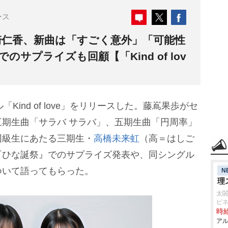
ース
崎仁香、新曲は「すごく意外」「可能性
サプライズも回顧【「Kind of lov
ル「Kind of love」をリリースした。藤嶌果歩がセ
期生曲「サラバ サラバ」、五期生曲「円周率」
同級生にあたる三期生・
高橋未来虹
（高＝はしご
『ひな誕祭』でのサプライズ発表や、同シングル
ついて語ってもらった。
N
理
太
ピ
時給
アル