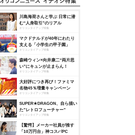
川島海荷さんと学ぶ 日常に潜
む“人身取引”のリアル
オリコンタイアップ特集
マクドナルドが40年にわたり
支える「小学生の甲子園」
オリコンタイアップ特集
森崎ウィン×向井康二“両片思
い”にキュンが止まらん！
オリコンタイアップ特集
大好評につき再び！ファミマ
名物45％増量キャンペーン
オリコンタイアップ特集
SUPER★DRAGON、自ら描い
た”レトロフューチャー”
オリコンタイアップ特集
【驚愕】メーカー社員が推す
「10万円台」神コスパPC