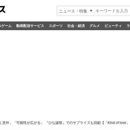
ニュース・特集
&ゲーム
動画配信サービス
スポーツ
社会・経済
グルメ
ビューティ
ラ
外」「可能性が広がる」 『ひな誕祭』でのサプライズも回顧【「Kind of love」イ