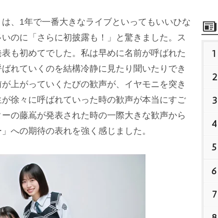
きは、1年で一番大きなライブといってもいいひな
多いのに「さらに初披露も！」と驚きました。ス
1
発表も初めてでした。私は早めに名前が呼ばれた
呼ばれていくのを結構冷静に見たり聞いたりでき
2
前が上がっていくたびの歓声が、イヤモニを突き
3
生が徐々に呼ばれていった時の歓声が本当にすご
ターの藤嶌が発表された時の一際大きな歓声から
4
ー」への期待の表れを強く感じました。
5
6
7
8