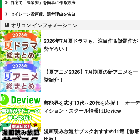
自宅で「温泉卵」を簡単に作る方法
セイレーン役声優、選考理由を告白
オリコン インフォメーション
2026年7月夏ドラマも、注目作＆話題作が
勢ぞろい！
【夏アニメ2026】7月期夏の新アニメを一
挙紹介！
芸能界を志す10代～20代を応援！ オーデ
ィション・スクール情報はDeview
漫画読み放題サブスクおすすめ11選【徹底
比較】