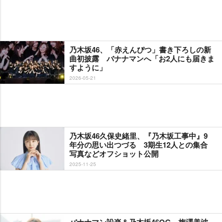
乃木坂46、「赤えんぴつ」書き下ろしの新
曲初披露 バナナマンへ「お2人にも届きま
すように」
2026-05-21
乃木坂46久保史緒里、『乃木坂工事中』9
年分の思い出つづる 3期生12人との集合
写真などオフショット公開
2025-11-25
バナナマン設楽＆乃木坂46OG、梅澤美波