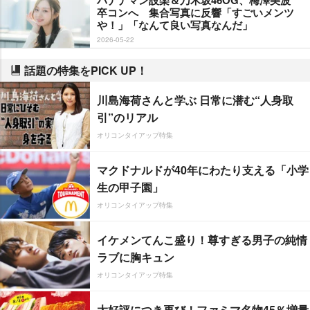
卒コンへ 集合写真に反響「すごいメンツ
！」「なんて良い写真なんだ」
2026-05-22
話題の特集をPICK UP！
川島海荷さんと学ぶ 日常に潜む“人身取
引”のリアル
オリコンタイアップ特集
マクドナルドが40年にわたり支える「小学
生の甲子園」
オリコンタイアップ特集
イケメンてんこ盛り！尊すぎる男子の純情
ラブに胸キュン
オリコンタイアップ特集
大好評につき再び！ファミマ名物45％増量