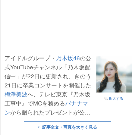
アイドルグループ・
乃木坂46
の公
式YouTubeチャンネル「乃木坂配
信中」が22日に更新され、きのう
21日に卒業コンサートを開催した
梅澤美波
へ、テレビ東京『乃木坂
拡大する
工事中』でMCを務める
バナナマ
ン
から贈られたプレゼントが公開
された。
記事全文・写真を大きく見る