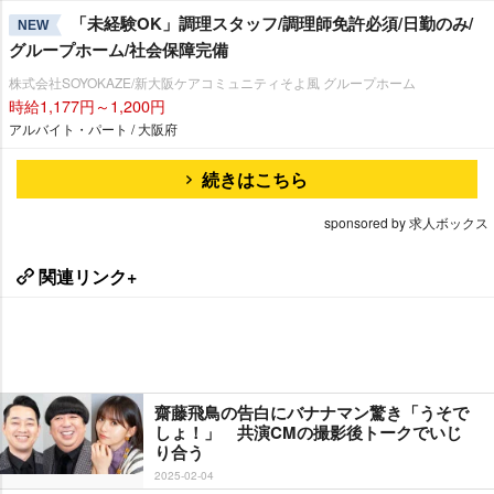
「未経験OK」調理スタッフ/調理師免許必須/日勤のみ/
NEW
グループホーム/社会保障完備
株式会社SOYOKAZE/新大阪ケアコミュニティそよ風 グループホーム
時給1,177円～1,200円
アルバイト・パート / 大阪府
続きはこちら
sponsored by 求人ボックス
関連リンク+
齋藤飛鳥の告白にバナナマン驚き「うそで
しょ！」 共演CMの撮影後トークでいじ
り合う
2025-02-04