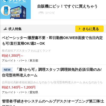
自販機にピッ！ですぐに買えちゃう
（PR）ジハンピ
求人特集
さらに見る
ベビーシッター/履歴書不要・即日勤務OK/WEB面接で当日内定
も可/直行直帰OK/週2～OK
株式会社アズスタッフ わんぱくランド
時給1,350円～
アルバイト・パート / 東京都
「週1から可」調理スタッフ/調理師免許必須/日勤のみ/
NEW
住宅型有料老人ホーム
合同会社高齢者福祉施設みんなのおうち/住宅型有料老人ホーム みんなのおうち
時給1,140円～1,200円
アルバイト・パート / 愛知県
管理者/手続きやシステムのヘルプデスク/オープニング第三弾/土