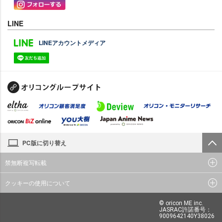
LINE
LINEアカウントメディア
PC版に切り替え
禁無断複写転載
クッキーの使用について
© oricon ME inc.
JASRAC許諾番号：
9009642140Y38026