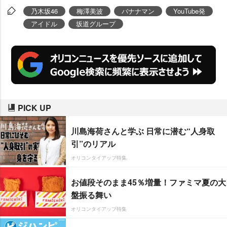
乃木坂46
梅澤美波
バナナマン
YouTube発
アイドル
坂道グループ
PICK UP
川島海荷さんと学ぶ 日常に潜む“人身取
引”のリアル
オリコンタイアップ特集
お値段そのまま45％増量！ファミマ夏の大
盤振る舞い
オリコンタイアップ特集