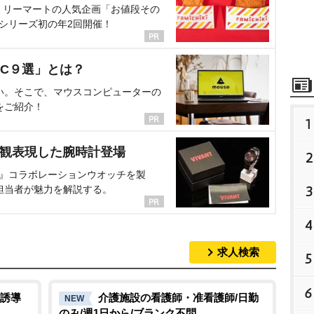
ミリーマートの人気企画「お値段その
、シリーズ初の年2回開催！
C９選」とは？
い。そこで、マウスコンピューターの
をご紹介！
1
界観表現した腕時計登場
2
NT』コラボレーションウオッチを製
3
担当者が魅力を解説する。
4
求人検索
5
6
誘導
介護施設の看護師・准看護師/日勤
NEW
のみ/週1日から/ブランク不問