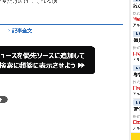
一度だけ助けてくれる演
設
株
時給
アル
記事全文
N
備
株式
日給
アル
N
導
株式
日給
アル
ド
N
警
株式
日給
アル