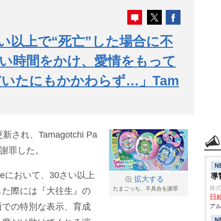
さい以上で“死亡”した場合に不
長い時間をかけ、愛情をもって
いたにもかかわらず…」Tam
れ、Tamagotchi Pa
て謝罪した。
N
adiseにおいて、30さい以上
導
拡大する
株式
たまごっち、不具合を謝罪
した際には『大往生』の
日給
面での特別な表示、育成
アル
N