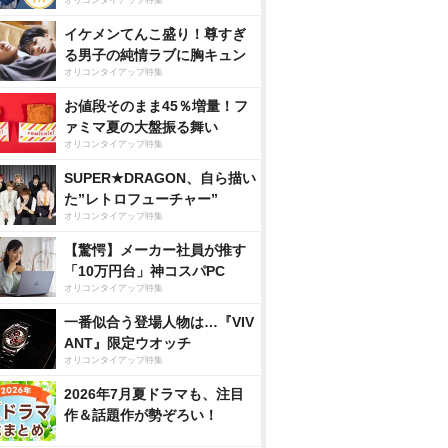
オリコンタイアップ特集
イケメンてんこ盛り！尊すぎ
る男子の純情ラブに胸キュン
オリコンタイアップ特集
お値段そのまま45％増量！フ
ァミマ夏の大盤振る舞い
オリコンタイアップ特集
SUPER★DRAGON、自ら描い
た”レトロフューチャー”
オリコンタイアップ特集
【驚愕】メーカー社員が推す
「10万円台」神コスパPC
オリコンタイアップ特集
一番似合う登場人物は…『VIV
ANT』限定ウオッチ
オリコンタイアップ特集
2026年7月夏ドラマも、注目
作＆話題作が勢ぞろい！