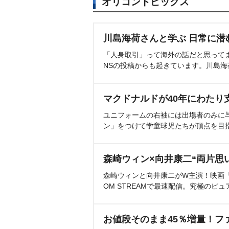
オリコントピックス
川島海荷さんと学ぶ 日常に潜
「人身取引」って海外の話だと思って
NSの投稿からも起きています。川島
マクドナルドが40年にわたり
ユニフォームの右袖には出場者のみに
ン」をつけて学童球児たちが頂点を目
森崎ウィン×向井康二“両片思
森崎ウィンと向井康二がW主演！映画『（L
OM STREAMで最速配信。究極のピュ
お値段そのまま45％増量！フ