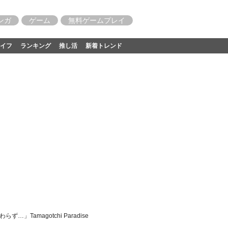
ンガ
ゲーム
無料ゲームプレイ
イフ
ランキング
推し活
新着トレンド
magotchi Paradise