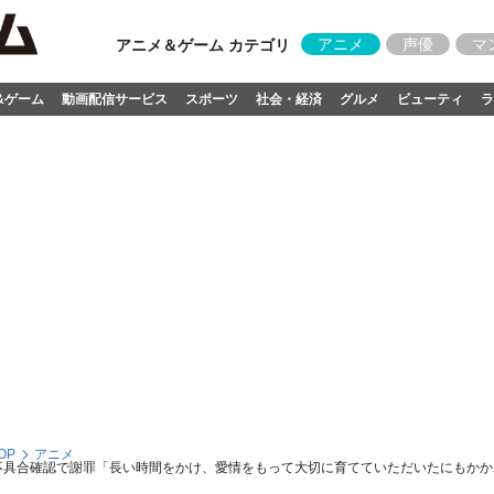
アニメ
声優
マ
アニメ＆ゲーム カテゴリ
&ゲーム
動画配信サービス
スポーツ
社会・経済
グルメ
ビューティ
ラ
OP
アニメ
具合確認で謝罪「長い時間をかけ、愛情をもって大切に育てていただいたにもかかわらず…」Ta