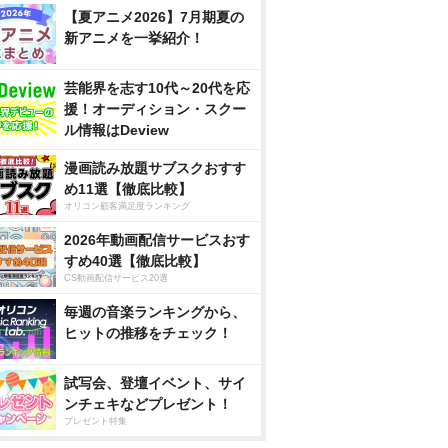
【夏アニメ2026】7月期夏の
新アニメを一挙紹介！
芸能界を志す10代～20代を応
援！オーディション・スクー
ル情報はDeview
漫画読み放題サブスクおすす
め11選【徹底比較】
オリコン顧客満足度ランキング
2026年動画配信サービスおす
すめ40選【徹底比較】
CS動画配信サービス20選
毎週の音楽ランキングから、
ヒットの推移をチェック！
試写会、登壇イベント、サイ
ンチェキなどプレゼント！
プレゼント特集