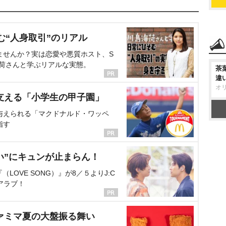
む“人身取引”のリアル
ませんか？実は恋愛や悪質ホスト、S
海荷さんと学ぶリアルな実態。
茶
違
オ
支える「小学生の甲子園」
与えられる「マクドナルド・ワッペ
指す
い”にキュンが止まらん！
OVE SONG）』が8／５よりJ:C
アラブ！
ァミマ夏の大盤振る舞い