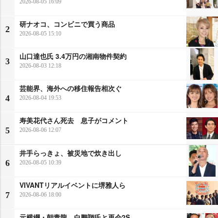
2026-08-05 16:09
研ナオコ、コンビニで買う商品
2
2026-08-05 15:10
山口達也氏 3.4万円の湘南物件契約
3
2026-08-03 12:18
芸能界、海外への移住報告相次ぐ
4
2026-08-04 19:53
寿美花代さん死去 息子がコメント
5
2026-08-06 12:07
井手らっきょ、被災地で炊き出し
6
2026-08-05 10:39
VIVANTリアルイベントに堺雅人ら
7
2026-08-06 18:00
元横綱・朝青龍、白鵬翔氏と再会2S