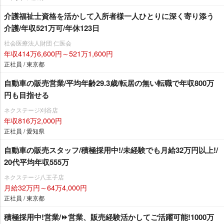
介護福祉士資格を活かして入所者様一人ひとりに深く寄り添う
介護/年収521万可/年休123日
社会医療法人財団 仁医会
年収414万6,600円～521万1,600円
正社員 / 東京都
自動車の販売営業/平均年齢29.3歳/転居の無い転職で年収800万
円も目指せる
ネクステージ刈谷店
年収816万2,000円
正社員 / 愛知県
自動車の販売スタッフ/積極採用中!/未経験でも月給32万円以上!/
20代平均年収555万
ネクステージ八王子店
月給32万円～64万4,000円
正社員 / 東京都
積極採用中!営業/⏩️営業、販売経験活かしてご活躍可能!1000万