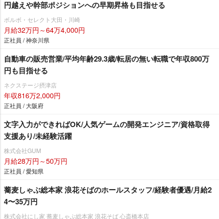
円越えや幹部ポジションへの早期昇格も目指せる
ボルボ・セレクト大田・川崎
月給32万円～64万4,000円
正社員 / 神奈川県
自動車の販売営業/平均年齢29.3歳/転居の無い転職で年収800万
円も目指せる
ネクステージ摂津店
年収816万2,000円
正社員 / 大阪府
文字入力ができればOK/人気ゲームの開発エンジニア/資格取得
支援あり/未経験活躍
株式会社GUM
月給28万円～50万円
正社員 / 愛知県
蕎麦しゃぶ総本家 浪花そばのホールスタッフ/経験者優遇/月給2
4〜35万円
株式会社にし家 蕎麦しゃぶ総本家 浪花そば 心斎橋本店