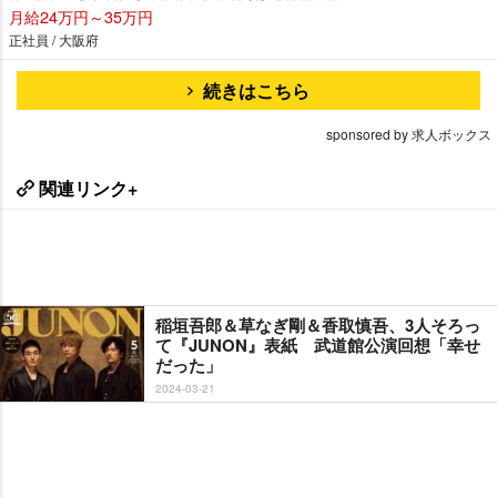
月給24万円～35万円
正社員 / 大阪府
続きはこちら
sponsored by 求人ボックス
関連リンク+
稲垣吾郎＆草なぎ剛＆香取慎吾、3人そろっ
て『JUNON』表紙 武道館公演回想「幸せ
だった」
2024-03-21