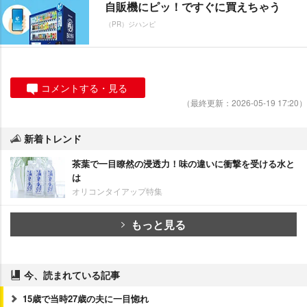
自販機にピッ！ですぐに買えちゃう
（PR）ジハンピ
コメントする・見る
（最終更新：2026-05-19 17:20）
新着トレンド
茶葉で一目瞭然の浸透力！味の違いに衝撃を受ける水と
は
オリコンタイアップ特集
もっと見る
今、読まれている記事
15歳で当時27歳の夫に一目惚れ