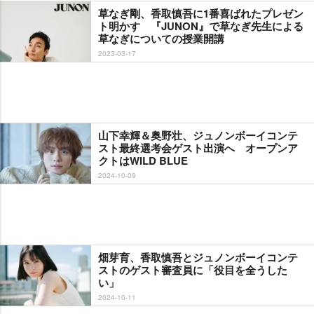
草なぎ剛、香取慎吾に1番喜ばれたプレゼン
ト明かす 『JUNON』で草なぎ先生による
草なぎについての授業開講
2023-03-17
山下幸輝＆奥野壮、ジュノンボーイコンテ
スト最終選考会ゲスト出演へ オープンア
クトはWILD BLUE
2024-10-09
畑芽育、香取慎吾とジュノンボーイコンテ
ストのゲスト審査員に「役目を全うした
い」
2024-10-11