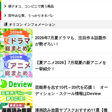
研ナオコ、コンビニで買う商品
田中みな実、うっかりネタバレ
オリコン インフォメーション
2026年7月夏ドラマも、注目作＆話題作
が勢ぞろい！
【夏アニメ2026】7月期夏の新アニメを
一挙紹介！
芸能界を志す10代～20代を応援！ オー
ディション・スクール情報はDeview
漫画読み放題サブスクおすすめ11選【徹