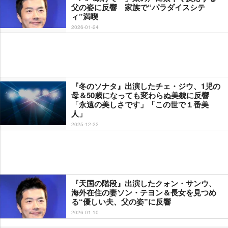
父の姿に反響 家族で“パラダイスシテ
ィ”満喫
2026-01-24
『冬のソナタ』出演したチェ・ジウ、1児の
母＆50歳になっても変わらぬ美貌に反響
「永遠の美しさです」「この世で１番美
人」
2025-12-22
『天国の階段』出演したクォン・サンウ、
海外在住の妻ソン・テヨン＆長女を見つめ
る“優しい夫、父の姿”に反響
2026-01-10