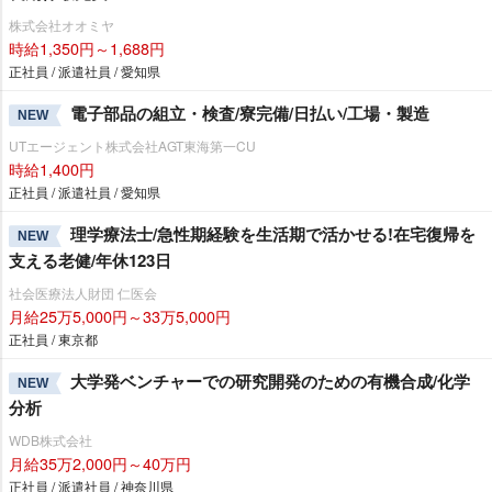
株式会社オオミヤ
時給1,350円～1,688円
正社員 / 派遣社員 / 愛知県
電子部品の組立・検査/寮完備/日払い/工場・製造
NEW
UTエージェント株式会社AGT東海第一CU
時給1,400円
正社員 / 派遣社員 / 愛知県
理学療法士/急性期経験を生活期で活かせる!在宅復帰を
NEW
支える老健/年休123日
社会医療法人財団 仁医会
月給25万5,000円～33万5,000円
正社員 / 東京都
大学発ベンチャーでの研究開発のための有機合成/化学
NEW
分析
WDB株式会社
月給35万2,000円～40万円
正社員 / 派遣社員 / 神奈川県