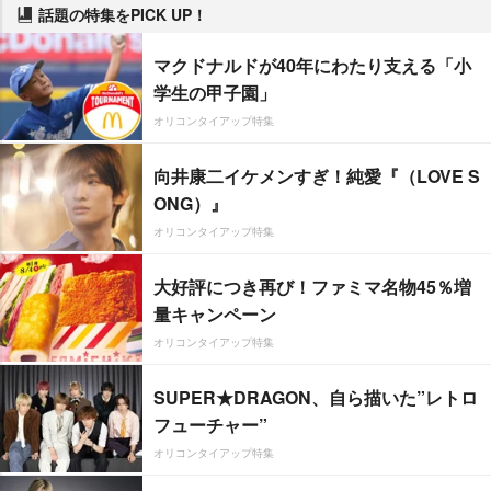
話題の特集をPICK UP！
マクドナルドが40年にわたり支える「小
学生の甲子園」
オリコンタイアップ特集
向井康二イケメンすぎ！純愛『（LOVE S
ONG）』
オリコンタイアップ特集
大好評につき再び！ファミマ名物45％増
量キャンペーン
オリコンタイアップ特集
SUPER★DRAGON、自ら描いた”レトロ
フューチャー”
オリコンタイアップ特集