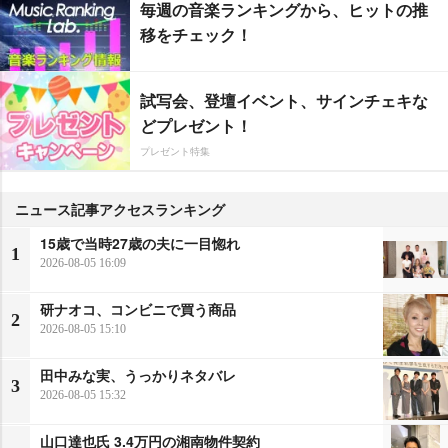
毎週の音楽ランキングから、ヒットの推
移をチェック！
試写会、登壇イベント、サインチェキな
どプレゼント！
プレゼント特集
ニュース記事アクセスランキング
15歳で当時27歳の夫に一目惚れ
1
2026-08-05 16:09
研ナオコ、コンビニで買う商品
2
2026-08-05 15:10
田中みな実、うっかりネタバレ
3
2026-08-05 15:32
山口達也氏 3.4万円の湘南物件契約