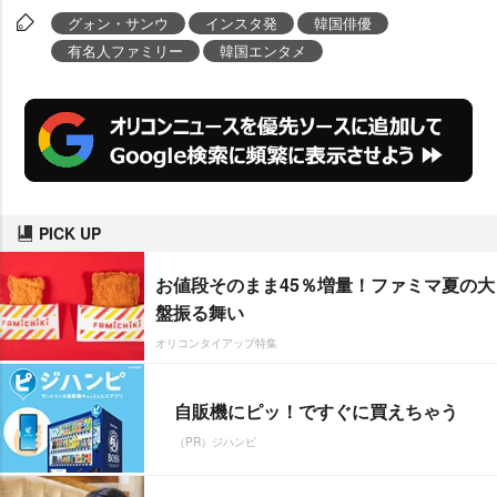
グォン・サンウ
インスタ発
韓国俳優
有名人ファミリー
韓国エンタメ
PICK UP
お値段そのまま45％増量！ファミマ夏の大
盤振る舞い
オリコンタイアップ特集
自販機にピッ！ですぐに買えちゃう
（PR）ジハンピ