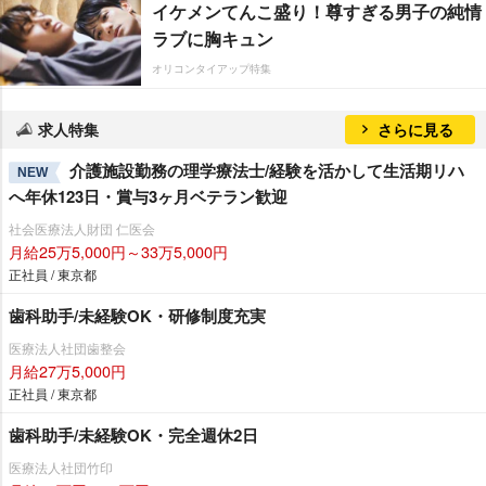
イケメンてんこ盛り！尊すぎる男子の純情
ラブに胸キュン
オリコンタイアップ特集
求人特集
さらに見る
介護施設勤務の理学療法士/経験を活かして生活期リハ
NEW
へ年休123日・賞与3ヶ月ベテラン歓迎
社会医療法人財団 仁医会
月給25万5,000円～33万5,000円
正社員 / 東京都
歯科助手/未経験OK・研修制度充実
医療法人社団歯整会
月給27万5,000円
正社員 / 東京都
歯科助手/未経験OK・完全週休2日
医療法人社団竹印