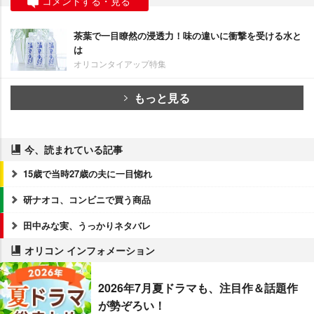
コメントする・見る
茶葉で一目瞭然の浸透力！味の違いに衝撃を受ける水と
は
オリコンタイアップ特集
もっと見る
今、読まれている記事
15歳で当時27歳の夫に一目惚れ
研ナオコ、コンビニで買う商品
田中みな実、うっかりネタバレ
オリコン インフォメーション
2026年7月夏ドラマも、注目作＆話題作
が勢ぞろい！