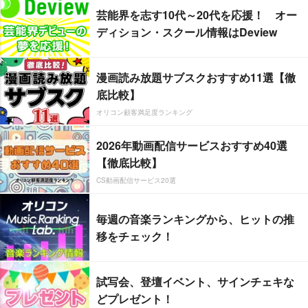
芸能界を志す10代～20代を応援！ オー
ディション・スクール情報はDeview
漫画読み放題サブスクおすすめ11選【徹
底比較】
オリコン顧客満足度ランキング
2026年動画配信サービスおすすめ40選
【徹底比較】
CS動画配信サービス20選
毎週の音楽ランキングから、ヒットの推
移をチェック！
試写会、登壇イベント、サインチェキな
どプレゼント！