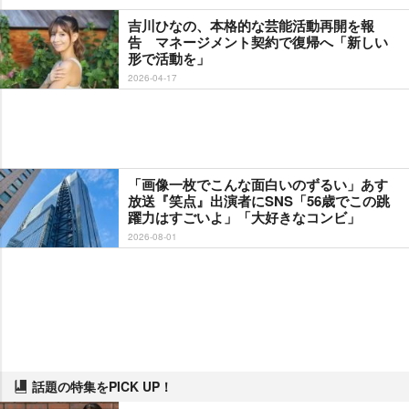
吉川ひなの、本格的な芸能活動再開を報
告 マネージメント契約で復帰へ「新しい
形で活動を」
2026-04-17
「画像一枚でこんな面白いのずるい」あす
放送『笑点』出演者にSNS「56歳でこの跳
躍力はすごいよ」「大好きなコンビ」
2026-08-01
話題の特集をPICK UP！