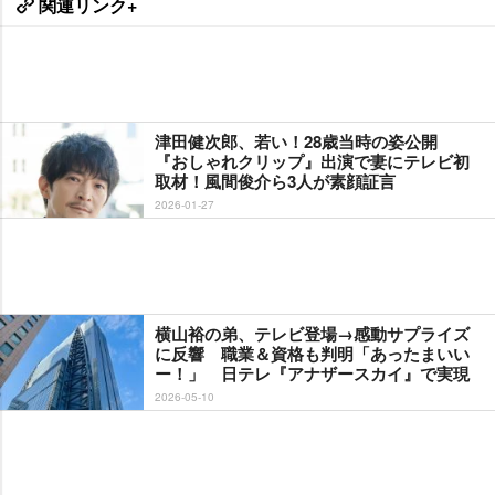
関連リンク+
津田健次郎、若い！28歳当時の姿公開
『おしゃれクリップ』出演で妻にテレビ初
取材！風間俊介ら3人が素顔証言
2026-01-27
横山裕の弟、テレビ登場→感動サプライズ
に反響 職業＆資格も判明「あったまいい
ー！」 日テレ『アナザースカイ』で実現
2026-05-10