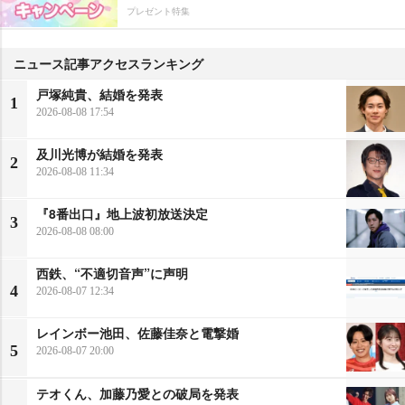
プレゼント特集
ニュース記事アクセスランキング
戸塚純貴、結婚を発表
1
2026-08-08 17:54
及川光博が結婚を発表
2
2026-08-08 11:34
『8番出口』地上波初放送決定
3
2026-08-08 08:00
西鉄、“不適切音声”に声明
4
2026-08-07 12:34
レインボー池田、佐藤佳奈と電撃婚
5
2026-08-07 20:00
テオくん、加藤乃愛との破局を発表