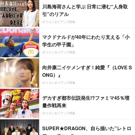
川島海荷さんと学ぶ 日常に潜む“人身取
引”のリアル
オリコンタイアップ特集
マクドナルドが40年にわたり支える「小
学生の甲子園」
オリコンタイアップ特集
向井康二イケメンすぎ！純愛『（LOVE S
ONG）』
オリコンタイアップ特集
デカすぎ都市伝説発生!?ファミマ45％増
量作戦再来
オリコンタイアップ特集
SUPER★DRAGON、自ら描いた”レトロ