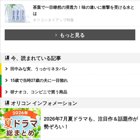
茶葉で一目瞭然の浸透力！味の違いに衝撃を受ける水と
は
オリコンタイアップ特集
もっと見る
今、読まれている記事
田中みな実、うっかりネタバレ
15歳で当時27歳の夫に一目惚れ
研ナオコ、コンビニで買う商品
オリコン インフォメーション
2026年7月夏ドラマも、注目作＆話題作が
勢ぞろい！