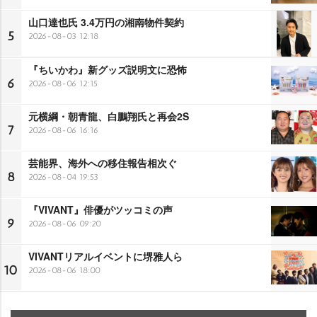
山口達也氏 3.4万円の湘南物件契約
5
2026-08-03 12:18
『ちいかわ』新グッズ説明文に恐怖
6
2026-08-06 12:15
元横綱・朝青龍、白鵬翔氏と再会2S
7
2026-08-06 16:16
芸能界、海外への移住報告相次ぐ
8
2026-08-04 19:53
『VIVANT』俳優がツッコミの声
9
2026-08-06 09:20
VIVANTリアルイベントに堺雅人ら
10
2026-08-06 18:00