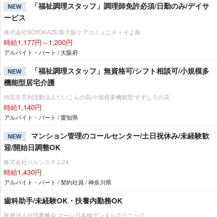
「福祉調理スタッフ」調理師免許必須/日勤のみ/デイサ
NEW
ービス
株式会社SOYOKAZE/新大阪ケアコミュニティそよ風
時給1,177円～1,200円
アルバイト・パート / 大阪府
「福祉調理スタッフ」無資格可/シフト相談可/小規模多
NEW
機能型居宅介護
特定非営利活動法人だいこんの花/小規模多機能型 すずしろの花
時給1,140円
アルバイト・パート / 愛知県
マンション管理のコールセンター/土日祝休み/未経験歓
NEW
迎/開始日調整OK
株式会社ベルシステム24
時給1,430円
アルバイト・パート / 契約社員 / 神奈川県
歯科助手/未経験OK・扶養内勤務OK
医療法人社団希楓会 マーレ日本橋デンタルクリニック