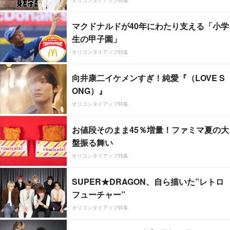
マクドナルドが40年にわたり支える「小学
生の甲子園」
オリコンタイアップ特集
向井康二イケメンすぎ！純愛『（LOVE S
ONG）』
オリコンタイアップ特集
お値段そのまま45％増量！ファミマ夏の大
盤振る舞い
オリコンタイアップ特集
SUPER★DRAGON、自ら描いた”レトロ
フューチャー”
オリコンタイアップ特集