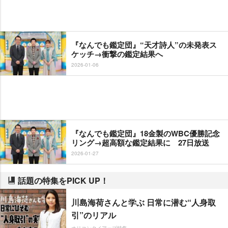
『なんでも鑑定団』“天才詩人”の未発表ス
ケッチ→衝撃の鑑定結果へ
2026-01-06
『なんでも鑑定団』18金製のWBC優勝記念
リング→超高額な鑑定結果に 27日放送
2026-01-27
話題の特集をPICK UP！
川島海荷さんと学ぶ 日常に潜む“人身取
引”のリアル
オリコンタイアップ特集