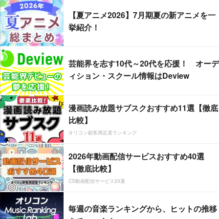
【夏アニメ2026】7月期夏の新アニメを一
挙紹介！
芸能界を志す10代～20代を応援！ オーデ
ィション・スクール情報はDeview
漫画読み放題サブスクおすすめ11選【徹底
比較】
オリコン顧客満足度ランキング
2026年動画配信サービスおすすめ40選
【徹底比較】
CS動画配信サービス20選
毎週の音楽ランキングから、ヒットの推移