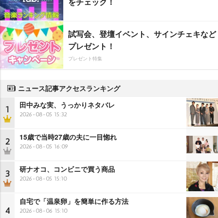
をチェック！
試写会、登壇イベント、サインチェキなど
プレゼント！
プレゼント特集
ニュース記事アクセスランキング
田中みな実、うっかりネタバレ
1
2026-08-05 15:32
15歳で当時27歳の夫に一目惚れ
2
2026-08-05 16:09
研ナオコ、コンビニで買う商品
3
2026-08-05 15:10
自宅で「温泉卵」を簡単に作る方法
4
2026-08-06 15:10