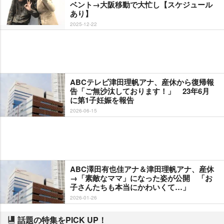
ベント→大阪移動で大忙し【スケジュール
あり】
2025-12-22
ABCテレビ津田理帆アナ、産休から復帰報
告「ご無沙汰しております！」 23年6月
に第1子妊娠を報告
2026-06-15
ABC澤田有也佳アナ＆津田理帆アナ、産休
→「素敵なママ」になった姿が公開 「お
子さんたちも本当にかわいくて…」
2026-01-26
話題の特集をPICK UP！