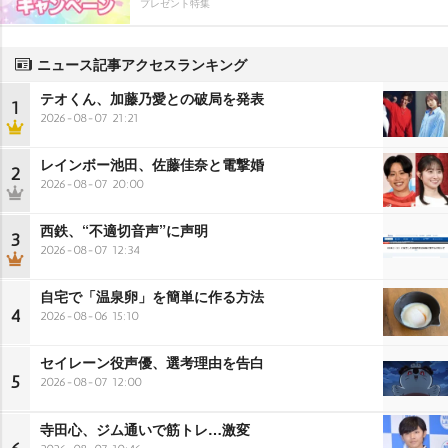
プレゼント特集
ニュース記事アクセスランキング
テオくん、加藤乃愛との破局を発表
1
2026-08-07 21:21
レインボー池田、佐藤佳奈と電撃婚
2
2026-08-07 20:00
西鉄、“不適切音声”に声明
3
2026-08-07 12:34
自宅で「温泉卵」を簡単に作る方法
4
2026-08-06 15:10
セイレーン役声優、選考理由を告白
5
2026-08-07 12:00
寺田心、ジム通いで筋トレ…激変