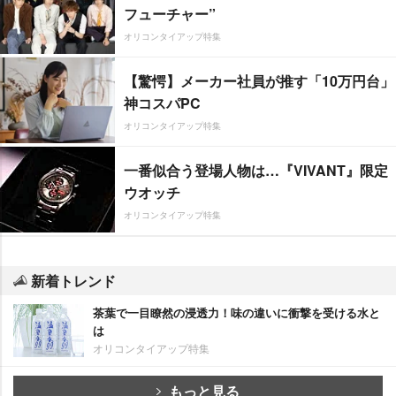
フューチャー”
オリコンタイアップ特集
【驚愕】メーカー社員が推す「10万円台」
神コスパPC
オリコンタイアップ特集
一番似合う登場人物は…『VIVANT』限定
ウオッチ
オリコンタイアップ特集
新着トレンド
茶葉で一目瞭然の浸透力！味の違いに衝撃を受ける水と
は
オリコンタイアップ特集
もっと見る