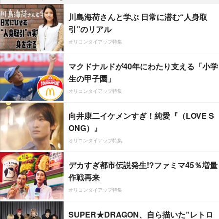
川島海荷さんと学ぶ 日常に潜む“人身取
引”のリアル
オリコンタイアップ特集
マクドナルドが40年にわたり支える「小学
生の甲子園」
オリコンタイアップ特集
向井康二イケメンすぎ！純愛『（LOVE S
ONG）』
オリコンタイアップ特集
デカすぎ都市伝説発生!?ファミマ45％増量
作戦再来
オリコンタイアップ特集
SUPER★DRAGON、自ら描いた”レトロ