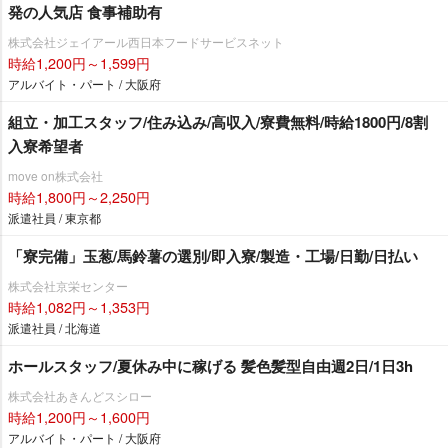
発の人気店 食事補助有
株式会社ジェイアール西日本フードサービスネット
時給1,200円～1,599円
アルバイト・パート / 大阪府
組立・加工スタッフ/住み込み/高収入/寮費無料/時給1800円/8割
入寮希望者
move on株式会社
時給1,800円～2,250円
派遣社員 / 東京都
「寮完備」玉葱/馬鈴薯の選別/即入寮/製造・工場/日勤/日払い
株式会社京栄センター
時給1,082円～1,353円
派遣社員 / 北海道
ホールスタッフ/夏休み中に稼げる 髪色髪型自由週2日/1日3h
株式会社あきんどスシロー
時給1,200円～1,600円
アルバイト・パート / 大阪府