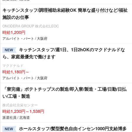
キッチンスタッフ/調理補助未経験OK 簡単な盛り付けなど/福祉
施設のお仕事
ONODERA GROUP 株式会社LEOC
時給1,200円
アルバイト・パート / 大阪府
キッチンスタッフ/週1日、1日2hOKのマクドナルドな
NEW
ら、家庭最優先で働けます
マクドナルド
時給1,180円～
アルバイト・パート / 大阪府
「寮完備」ポテトチップスの製造/即入寮/製造・工場/日勤/日払
い/工場・製造
株式会社京栄センター
時給1,230円～1,538円
派遣社員 / 北海道
ホールスタッフ/髪型髪色自由インセン1000円支給博多
NEW