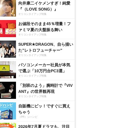
向井康二イケメンすぎ！純愛
『（LOVE SONG）』
オリコンタイアップ特集
お値段そのまま45％増量！フ
ァミマ夏の大盤振る舞い
オリコンタイアップ特集
SUPER★DRAGON、自ら描い
た”レトロフューチャー”
オリコンタイアップ特集
パソコンメーカー社員が本気
で選ぶ「10万円台PC3選」
オリコンタイアップ特集
「別班のよう」腕時計で『VIV
ANT』の世界観再現
オリコンタイアップ特集
自販機にピッ！ですぐに買え
ちゃう
（PR）ジハンピ
2026年7月夏ドラマも、注目