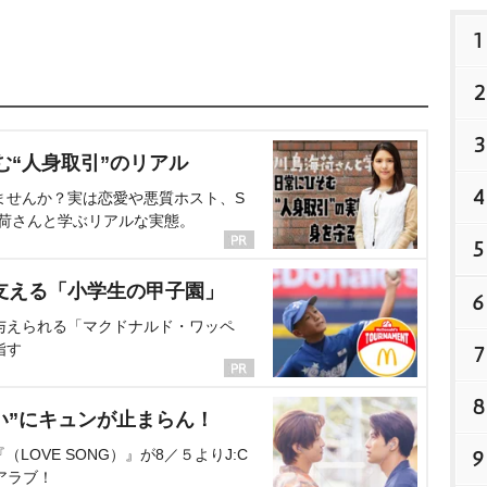
1
2
3
む“人身取引”のリアル
4
ませんか？実は恋愛や悪質ホスト、S
海荷さんと学ぶリアルな実態。
5
支える「小学生の甲子園」
6
与えられる「マクドナルド・ワッペ
指す
7
8
い”にキュンが止まらん！
OVE SONG）』が8／５よりJ:C
9
アラブ！