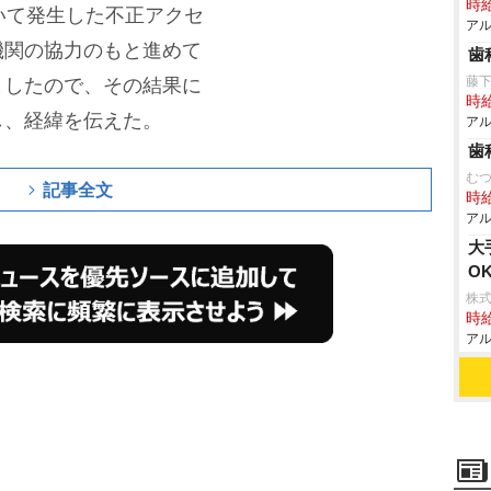
時給
おいて発生した不正アクセ
アル
機関の協力のもと進めて
歯
藤
ましたので、その結果に
時給
し、経緯を伝えた。
アル
歯
む
記事全文
時給
アル
大
O
株式
時給
アル