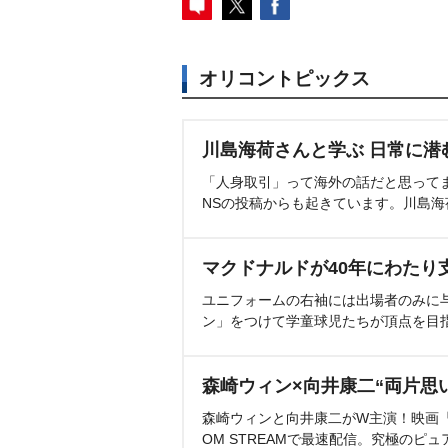
オリコントピックス
川島海荷さんと学ぶ 日常に潜
「人身取引」って海外の話だと思って
NSの投稿からも起きています。川島
マクドナルドが40年にわたり
ユニフォームの右袖には出場者のみに
ン」をつけて学童球児たちが頂点を目
森崎ウィン×向井康二“両片思
森崎ウィンと向井康二がW主演！映画『（L
OM STREAMで最速配信。究極のピュ