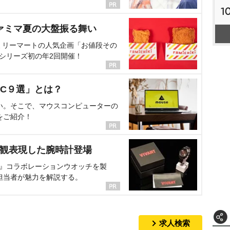
1
ァミマ夏の大盤振る舞い
ミリーマートの人気企画「お値段その
、シリーズ初の年2回開催！
C９選」とは？
い。そこで、マウスコンピューターの
をご紹介！
界観表現した腕時計登場
NT』コラボレーションウオッチを製
担当者が魅力を解説する。
求人検索