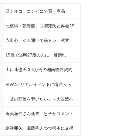
研ナオコ、コンビニで買う商品
元横綱・朝青龍、白鵬翔氏と再会2S
寺田心、ジム通いで筋トレ…激変
15歳で当時27歳の夫に一目惚れ
山口達也氏 3.4万円の湘南物件契約
VIVANTリアルイベントに堺雅人ら
「父の部屋を奪いたい」→大改造へ
寿美花代さん死去 息子がコメント
島津亜矢、葛藤抱えつつ熊本に支援