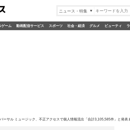
ニュース・特集
&ゲーム
動画配信サービス
スポーツ
社会・経済
グルメ
ビューティ
ラ
バーサル ミュージック、不正アクセスで個人情報流出「合計3,105,585件」と発