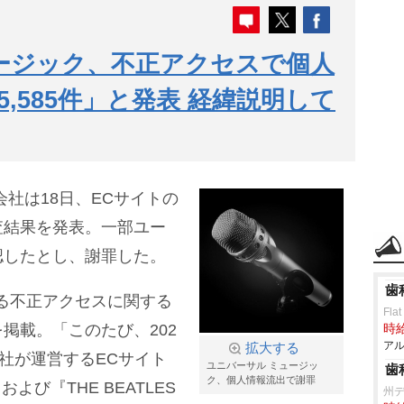
ージック、不正アクセスで個人
5,585件」と発表 経緯説明して
社は18日、ECサイトの
査結果を発表。一部ユー
認したとし、謝罪した。
歯
る不正アクセスに関する
Flat
掲載。「このたび、202
時給
アル
拡大する
弊社が運営するECサイト
ユニバーサル ミュージッ
歯
ク、個人情報流出で謝罪
E』および『THE BEATLES
州