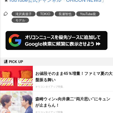
滝沢眞規子
TOKIO
長瀬智也
YouTube発
モデル
PICK UP
お値段そのまま45％増量！ファミマ夏の大
盤振る舞い
オリコンタイアップ特集
森崎ウィン×向井康二“両片思い”にキュン
が止まらん！
オリコンタイアップ特集