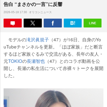
告白 “まさかの一言”に反響
オリコンニュース
2026-05-18 17:30
モデルの
滝沢眞規子
（47）が16日、自身のYo
uTubeチャンネルを更新。「ほぼ家族」だと断言
するほど家族ぐるみで交流がある、長年の友人・
元
TOKIO
の
長瀬智也
（47）とのコラボ動画を公
開し、長瀬の私生活について赤裸々トークを展開
した。