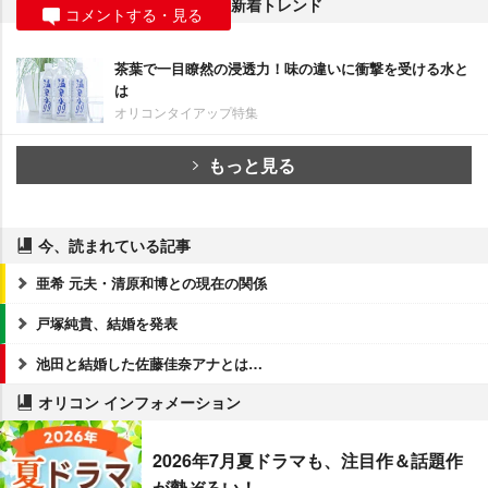
新着トレンド
コメントする・見る
茶葉で一目瞭然の浸透力！味の違いに衝撃を受ける水と
は
オリコンタイアップ特集
もっと見る
今、読まれている記事
亜希 元夫・清原和博との現在の関係
戸塚純貴、結婚を発表
池田と結婚した佐藤佳奈アナとは…
オリコン インフォメーション
2026年7月夏ドラマも、注目作＆話題作
が勢ぞろい！