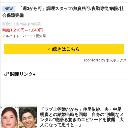
「週3から可」調理スタッフ/無資格可/夜勤専従/病院/社
NEW
会保障完備
医療法人名南会/名南病院
時給1,210円～1,240円
アルバイト・パート / 愛知県
続きはこちら
sponsored by 求人ボックス
関連リンク+
「ラブ上等婚だから」仲里依紗、夫・中尾
明慶との結婚当時を回顧 自身の“強靭なメ
ンタル”物語る驚きのエピソードを披露「大
人になって思うと…」