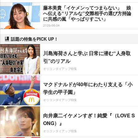
藤本美貴「イケメンってつまらない」 娘
へ伝える“リアルな”交際相手の選び方持論
に共感の嵐「やっぱりすごい」
2026-08-04
話題の特集をPICK UP！
川島海荷さんと学ぶ 日常に潜む“人身取
引”のリアル
オリコンタイアップ特集
マクドナルドが40年にわたり支える「小
学生の甲子園」
オリコンタイアップ特集
向井康二イケメンすぎ！純愛『（LOVE S
ONG）』
オリコンタイアップ特集