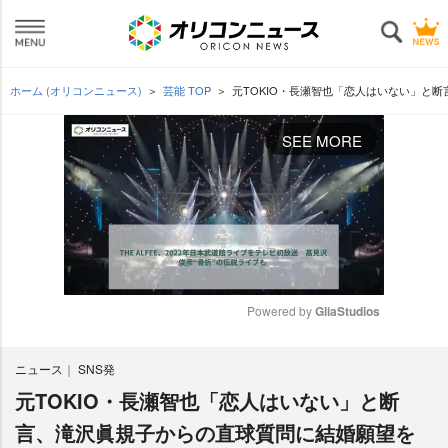
ホーム (オリコンニュース)
芸能 TOP
元TOKIO・長瀬智也「恋人はいない」と断
SEE MORE
Powered by 
GliaStudios
M
ニュース
SNS発
u
t
元TOKIO・長瀬智也「恋人はいない」と断
e
言、滝沢眞規子からの直球質問に結婚願望を