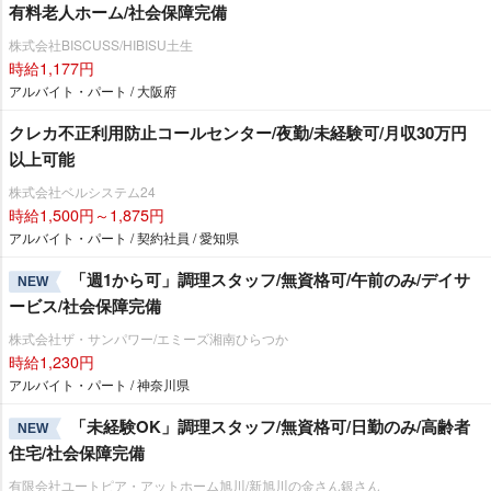
有料老人ホーム/社会保障完備
株式会社BISCUSS/HIBISU土生
時給1,177円
アルバイト・パート / 大阪府
クレカ不正利用防止コールセンター/夜勤/未経験可/月収30万円
以上可能
株式会社ベルシステム24
時給1,500円～1,875円
アルバイト・パート / 契約社員 / 愛知県
「週1から可」調理スタッフ/無資格可/午前のみ/デイサ
NEW
ービス/社会保障完備
株式会社ザ・サンパワー/エミーズ湘南ひらつか
時給1,230円
アルバイト・パート / 神奈川県
「未経験OK」調理スタッフ/無資格可/日勤のみ/高齢者
NEW
住宅/社会保障完備
有限会社ユートピア・アットホーム旭川/新旭川の金さん銀さん