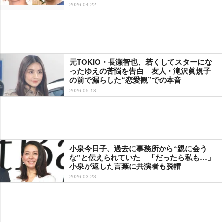
2026-04-22
元TOKIO・長瀬智也、若くしてスターにな
ったゆえの苦悩を告白 友人・滝沢眞規子
の前で漏らした“恋愛観”での本音
2026-05-18
小泉今日子、過去に事務所から“親に会う
な”と伝えられていた 「だったら私も…」
小泉が返した言葉に共演者も脱帽
2026-03-23