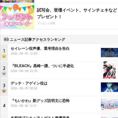
試写会、登壇イベント、サインチェキなど
プレゼント！
プレゼント特集
ニュース記事アクセスランキング
セイレーン役声優、選考理由を告白
1
2026-08-07 12:00
『BLEACH』黒崎一護、ついに半虚化
2
2026-08-08 23:30
デッチ・アゲイン役は
3
2026-08-09 08:58
『ちいかわ』新グッズ説明文に恐怖
4
2026-08-06 12:15
名探偵プリキュア！ゲスト声優発表