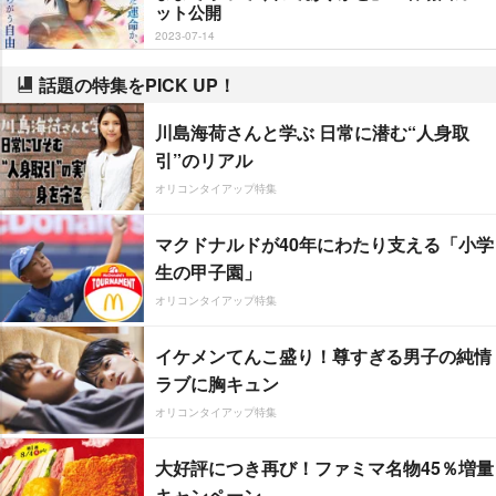
ット公開
2023-07-14
話題の特集をPICK UP！
川島海荷さんと学ぶ 日常に潜む“人身取
引”のリアル
オリコンタイアップ特集
マクドナルドが40年にわたり支える「小学
生の甲子園」
オリコンタイアップ特集
イケメンてんこ盛り！尊すぎる男子の純情
ラブに胸キュン
オリコンタイアップ特集
大好評につき再び！ファミマ名物45％増量
キャンペーン