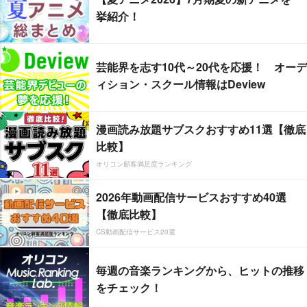
挙紹介！
芸能界を志す10代～20代を応援！ オーデ
ィション・スクール情報はDeview
漫画読み放題サブスクおすすめ11選【徹底
比較】
オリコン顧客満足度ランキング
2026年動画配信サービスおすすめ40選
【徹底比較】
CS動画配信サービス20選
毎週の音楽ランキングから、ヒットの推移
をチェック！