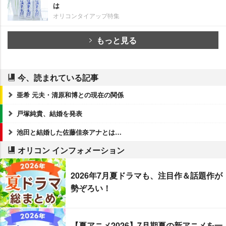
は
オリコンタイアップ特集
もっと見る
今、読まれている記事
亜希 元夫・清原和博との現在の関係
戸塚純貴、結婚を発表
池田と結婚した佐藤佳奈アナとは…
オリコン インフォメーション
2026年7月夏ドラマも、注目作＆話題作が
勢ぞろい！
【夏アニメ2026】7月期夏の新アニメを一