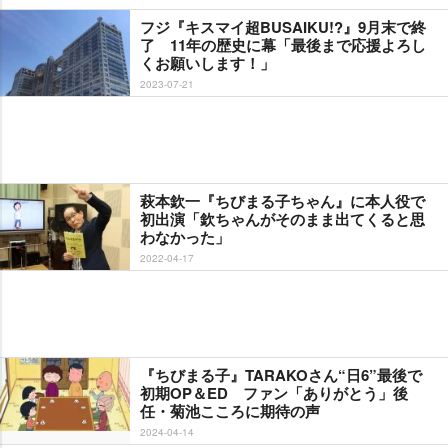
フジ『キスマイ超BUSAIKU!?』9月末で終
了 11年の歴史に幕「最後まで応援よろし
くお願いします！」
2023-07-21
萩本欽一『ちびまる子ちゃん』に本人役で
初出演「欽ちゃんがそのまま出てくると思
わなかった」
2022-04-17
『ちびまる子』TARAKOさん“日6”最後で
初期OP＆ED ファン「ありがとう」後
任・菊池こころに期待の声
2024-04-14