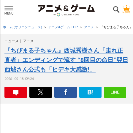
ホーム (オリコンニュース)
アニメ&ゲーム TOP
アニメ
『ちびまる子ちゃん』
ニュース
アニメ
『ちびまる子ちゃん』西城秀樹さん「走れ正
直者」エンディングで流す “8回目の命日”翌日
西城さん公式も「ヒデキ大感激!」
2026-05-18 09:24