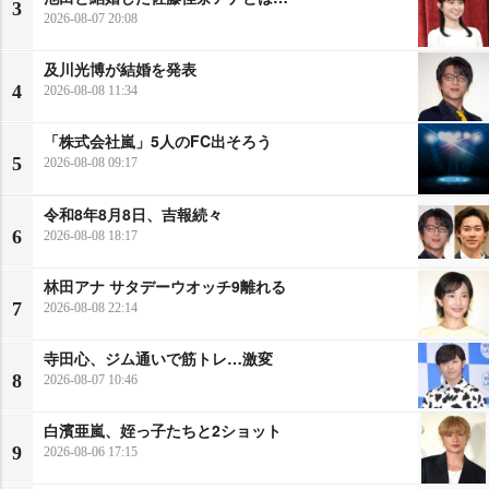
3
2026-08-07 20:08
及川光博が結婚を発表
4
2026-08-08 11:34
「株式会社嵐」5人のFC出そろう
5
2026-08-08 09:17
令和8年8月8日、吉報続々
6
2026-08-08 18:17
林田アナ サタデーウオッチ9離れる
7
2026-08-08 22:14
寺田心、ジム通いで筋トレ…激変
8
2026-08-07 10:46
白濱亜嵐、姪っ子たちと2ショット
9
2026-08-06 17:15