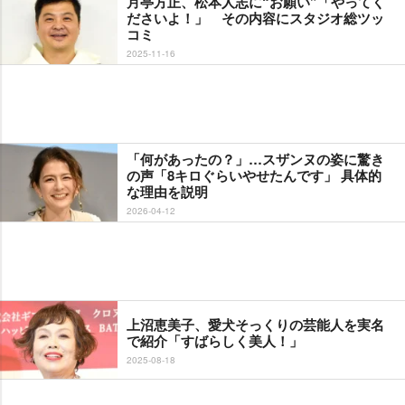
月亭方正、松本人志に“お願い”「やってく
ださいよ！」 その内容にスタジオ総ツッ
コミ
2025-11-16
「何があったの？」…スザンヌの姿に驚き
の声「8キロぐらいやせたんです」 具体的
な理由を説明
2026-04-12
上沼恵美子、愛犬そっくりの芸能人を実名
で紹介「すばらしく美人！」
2025-08-18