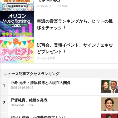
CS動画配信サービス20選
毎週の音楽ランキングから、ヒットの推
移をチェック！
試写会、登壇イベント、サインチェキな
どプレゼント！
プレゼント特集
ニュース記事アクセスランキング
亜希 元夫・清原和博との現在の関係
1
2026-08-08 08:15
戸塚純貴、結婚を発表
2
2026-08-08 17:54
池田と結婚した佐藤佳奈アナとは…