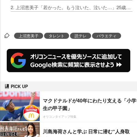
2. 上沼恵美子「若かった。もう泣いた、泣いた…」25歳で受けたイジワルを告白 恩人の名を挙げて感謝も
上沼恵美子
タレント
読テレ
バラエティ
PICK UP
マクドナルドが40年にわたり支える「小学
生の甲子園」
オリコンタイアップ特集
川島海荷さんと学ぶ 日常に潜む“人身取