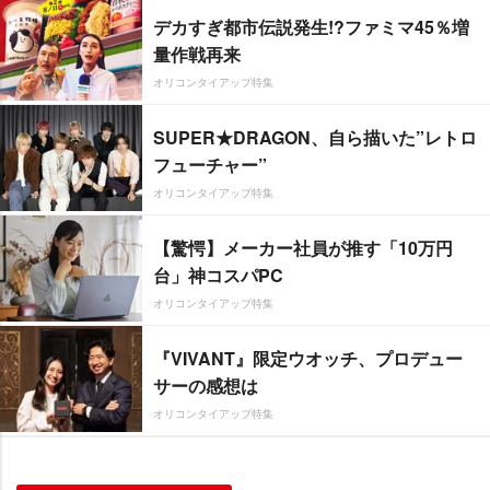
デカすぎ都市伝説発生!?ファミマ45％増
量作戦再来
オリコンタイアップ特集
SUPER★DRAGON、自ら描いた”レトロ
フューチャー”
オリコンタイアップ特集
【驚愕】メーカー社員が推す「10万円
台」神コスパPC
オリコンタイアップ特集
『VIVANT』限定ウオッチ、プロデュー
サーの感想は
オリコンタイアップ特集