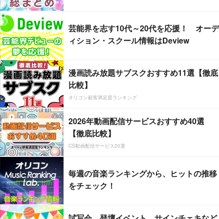
芸能界を志す10代～20代を応援！ オーデ
ィション・スクール情報はDeview
漫画読み放題サブスクおすすめ11選【徹底
比較】
オリコン顧客満足度ランキング
2026年動画配信サービスおすすめ40選
【徹底比較】
CS動画配信サービス20選
毎週の音楽ランキングから、ヒットの推移
をチェック！
試写会、登壇イベント、サインチェキなど