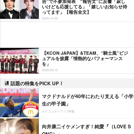
合”で不参加発表 “報告文”に反響「寂し
いけども応援してる」「嬉しいお知らせ待
ってます」【報告全文】
2025-10-25
【KCON JAPAN】&TEAM、“騎士風”ビジ
ュアルを披露「情熱的なパフォーマンス
を」
2026-05-10
話題の特集をPICK UP！
マクドナルドが40年にわたり支える「小学
生の甲子園」
オリコンタイアップ特集
向井康二イケメンすぎ！純愛『（LOVE S
ONG）』