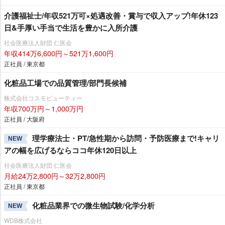
介護福祉士/年収521万可×処遇改善・賞与で収入アップ!年休123
日&手厚い手当で生活を豊かに入所介護
社会医療法人財団 仁医会
年収414万6,600円～521万1,600円
正社員 / 東京都
化粧品工場での品質管理/部門長候補
株式会社コスモビューティー
年収700万円～1,000万円
正社員 / 大阪府
理学療法士・PT/急性期から訪問・予防医療まで!キャリ
NEW
アの幅を広げるならココ年休120日以上
社会医療法人財団 仁医会
月給24万2,800円～32万2,800円
正社員 / 東京都
化粧品業界での微生物試験/化学分析
NEW
WDB株式会社