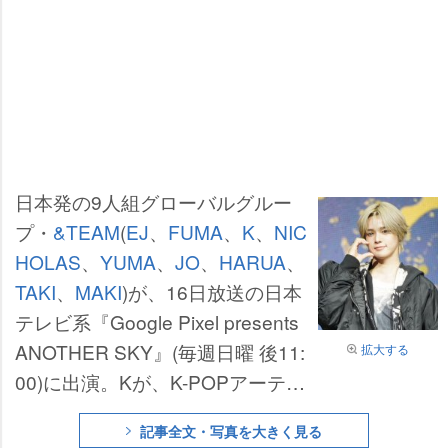
日本発の9人組グローバルグルー
プ・
&TEAM
(
EJ
、
FUMA
、
K
、
NIC
HOLAS
、
YUMA
、
JO
、
HARUA
、
TAKI
、
MAKI
)が、16日放送の日本
テレビ系『Google Pixel presents
ANOTHER SKY』(毎週日曜 後11:
拡大する
00)に出演。Kが、K-POPアーティ
ストを目指したきっかけを明かし
記事全文・写真を大きく見る
た。