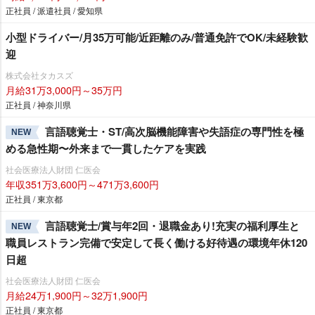
正社員 / 派遣社員 / 愛知県
小型ドライバー/月35万可能/近距離のみ/普通免許でOK/未経験歓
迎
株式会社タカスズ
月給31万3,000円～35万円
正社員 / 神奈川県
言語聴覚士・ST/高次脳機能障害や失語症の専門性を極
NEW
める急性期〜外来まで一貫したケアを実践
社会医療法人財団 仁医会
年収351万3,600円～471万3,600円
正社員 / 東京都
言語聴覚士/賞与年2回・退職金あり!充実の福利厚生と
NEW
職員レストラン完備で安定して長く働ける好待遇の環境年休120
日超
社会医療法人財団 仁医会
月給24万1,900円～32万1,900円
正社員 / 東京都