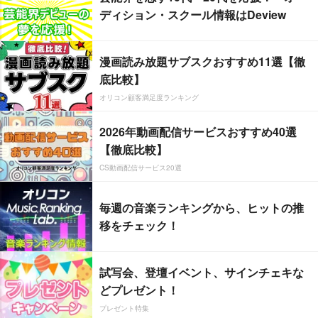
ディション・スクール情報はDeview
漫画読み放題サブスクおすすめ11選【徹
底比較】
オリコン顧客満足度ランキング
2026年動画配信サービスおすすめ40選
【徹底比較】
CS動画配信サービス20選
毎週の音楽ランキングから、ヒットの推
移をチェック！
試写会、登壇イベント、サインチェキな
どプレゼント！
プレゼント特集