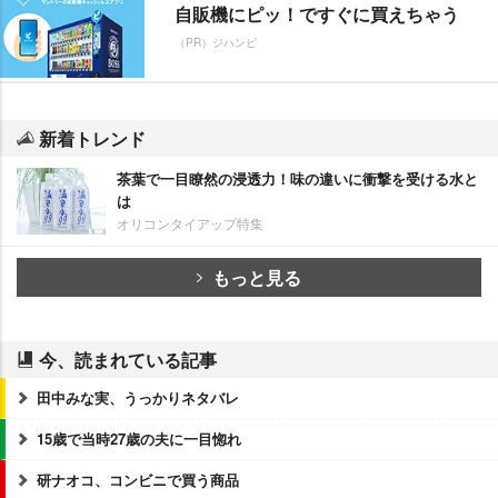
自販機にピッ！ですぐに買えちゃう
（PR）ジハンピ
新着トレンド
茶葉で一目瞭然の浸透力！味の違いに衝撃を受ける水と
は
オリコンタイアップ特集
もっと見る
今、読まれている記事
田中みな実、うっかりネタバレ
15歳で当時27歳の夫に一目惚れ
研ナオコ、コンビニで買う商品