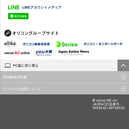
LINEアカウントメディア
PC版に切り替え
禁無断複写転載
クッキーの使用について
© oricon ME inc.
JASRAC許諾番号：
9009642140Y38026