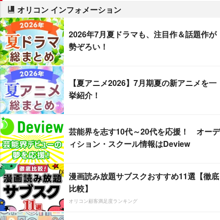
オリコン インフォメーション
2026年7月夏ドラマも、注目作＆話題作が
勢ぞろい！
【夏アニメ2026】7月期夏の新アニメを一
挙紹介！
芸能界を志す10代～20代を応援！ オーデ
ィション・スクール情報はDeview
漫画読み放題サブスクおすすめ11選【徹底
比較】
オリコン顧客満足度ランキング