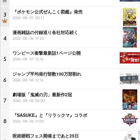
『ポケモン公式ぜんこく図鑑』発売
3
2026-08-07 00:11
漫画雑誌の付録巡り各社対応続く
4
2026-08-06 19:20
ワンピース衝撃最新話1ページ公開
5
2026-08-07 12:16
ジャンプ平均発行部数100万部割れ
6
2026-08-06 12:16
劇場版「鬼滅の刃」最新作2冠
7
2026-08-06 04:00
『SASUKE』と『リラックマ』コラボ
8
2026-08-06 13:00
呪術廻戦フェス開催まであと25日