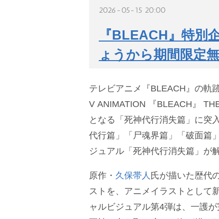
2026-05-15 20:00
『BLEACH』特別
ょうから期間限定無
テレビアニメ『BLEACH』の軌
V ANIMATION 『BLEACH』 T
となる「死神代行消失篇」に突
代行篇」「尸魂界篇」「破面篇
ジュアル「死神代行消失篇」が
原作・
久保帯人
氏が描いた歴代
ストを、アニメイラストとして
ャルビジュアル第4弾は、一護が