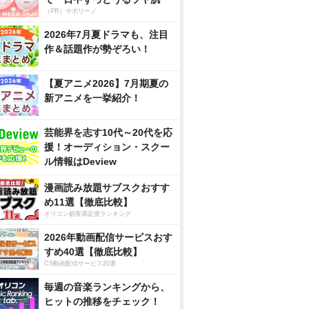
（PR）サボリーノ
2026年7月夏ドラマも、注目
作＆話題作が勢ぞろい！
【夏アニメ2026】7月期夏の
新アニメを一挙紹介！
芸能界を志す10代～20代を応
援！オーディション・スクー
ル情報はDeview
漫画読み放題サブスクおすす
め11選【徹底比較】
オリコン顧客満足度ランキング
2026年動画配信サービスおす
すめ40選【徹底比較】
CS動画配信サービス20選
毎週の音楽ランキングから、
ヒットの推移をチェック！