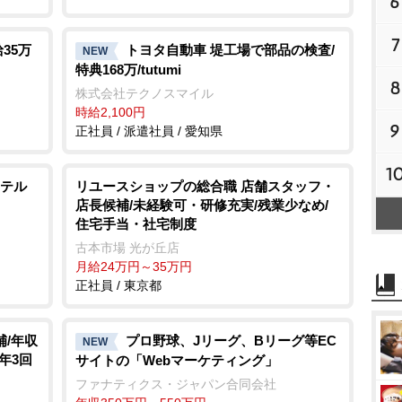
6
7
35万
トヨタ自動車 堤工場で部品の検査/
NEW
特典168万/tutumi
8
株式会社テクノスマイル
時給2,100円
9
正社員 / 派遣社員 / 愛知県
1
テル
リユースショップの総合職 店舗スタッフ・
店長候補/未経験可・研修充実/残業少なめ/
住宅手当・社宅制度
古本市場 光が丘店
月給24万円～35万円
正社員 / 東京都
補/年収
プロ野球、Jリーグ、Bリーグ等EC
NEW
与年3回
サイトの「Webマーケティング」
ファナティクス・ジャパン合同会社