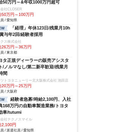
給50万円～&年収1000万円超可
会社CLOSER
50万円～100万円
員 / 愛知県
「経理」年休123日/残業月10h
EW
/賞与年2回/経験者採用
ックス株式会社
給26万円～36万円
員 / 東京都
ヨタ正規ディーラーの販売アシスタ
ト/ノルマなし/第二新卒歓迎/残業月
0時間
ッツトヨタニューリー北大阪株式会社 池田店
給20万円～25万円
員 / 大阪府
経験者急募!時給2,100円、入社
EW
典168万円の自動車製造業務/トヨタ
車/tutumi
式会社テクノスマイル
2,100円
員 / 派遣社員 / 愛知県