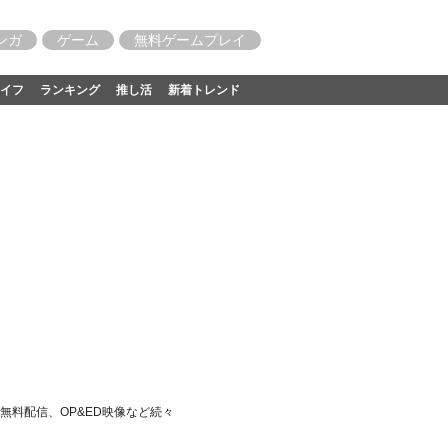
ンガ
ゲーム
無料ゲームプレイ
イフ
ランキング
推し活
新着トレンド
無料配信、OP&ED映像など続々