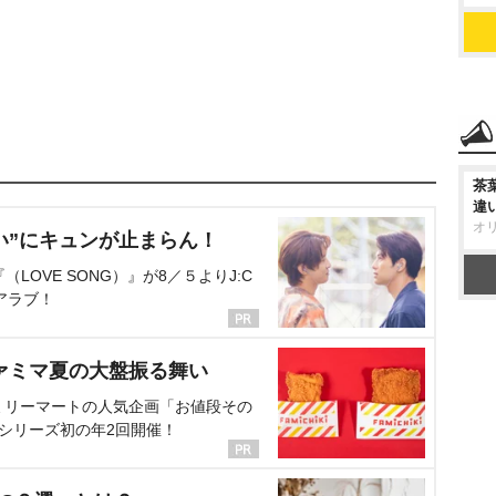
茶
違
オ
い”にキュンが止まらん！
OVE SONG）』が8／５よりJ:C
アラブ！
ァミマ夏の大盤振る舞い
ミリーマートの人気企画「お値段その
、シリーズ初の年2回開催！