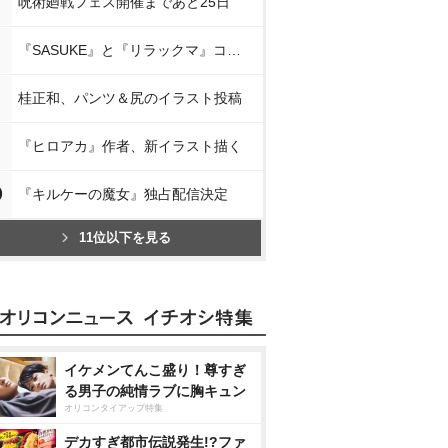
呪術廻戦フェス開催まであと25日
『SASUKE』と『リラックマ』コラボ
桂正和、パンツ＆尻のイラスト投稿
『ヒロアカ』作者、新イラスト描く
0
『キルケーの魔女』独占配信決定
11位以下を見る
イケメンてんこ盛り！尊すぎ
る男子の純情ラブに胸キュン
オリコンタイアップ特集
デカすぎ都市伝説発生!?ファ