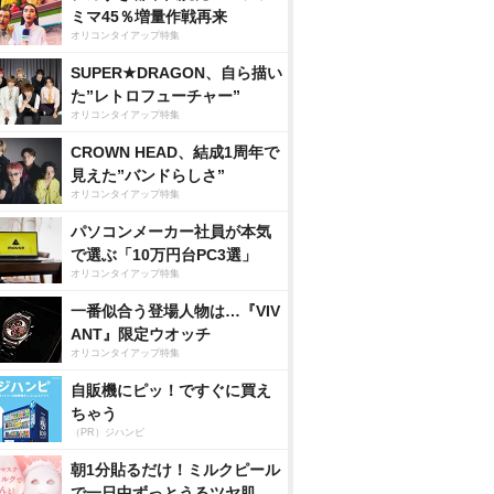
ミマ45％増量作戦再来
オリコンタイアップ特集
SUPER★DRAGON、自ら描い
た”レトロフューチャー”
オリコンタイアップ特集
CROWN HEAD、結成1周年で
見えた”バンドらしさ”
オリコンタイアップ特集
パソコンメーカー社員が本気
で選ぶ「10万円台PC3選」
オリコンタイアップ特集
一番似合う登場人物は…『VIV
ANT』限定ウオッチ
オリコンタイアップ特集
自販機にピッ！ですぐに買え
ちゃう
（PR）ジハンピ
朝1分貼るだけ！ミルクピール
で一日中ずっとうるツヤ肌