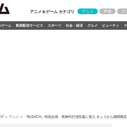
アニメ
声優
マ
アニメ＆ゲーム カテゴリ
&ゲーム
動画配信サービス
スポーツ
社会・経済
グルメ
ビューティ
ラ
OP
アニメ
『BLEACH』特別企画、死神代行消失篇に突入 きょうから期間限定