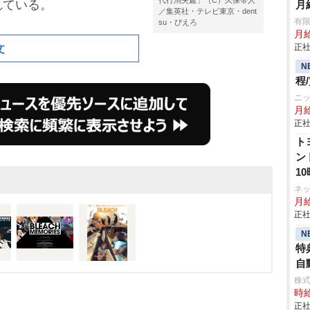
代行消失篇」（C）久保帯人
れている。
月
／集英社・テレビ東京・dent
有限
su・ぴえろ
月給
正社
文
N
程
ニ
月
正社
ト
ン
1
ネ
月
正社
N
特
自動
株
時給
正社