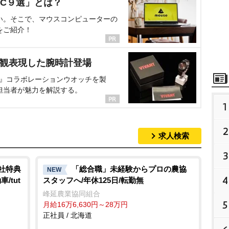
C９選」とは？
い。そこで、マウスコンピューターの
をご紹介！
界観表現した腕時計登場
NT』コラボレーションウオッチを製
担当者が魅力を解説する。
1
2
求人検索
3
入社特典
「総合職」未経験からプロの農協
NEW
4
/tut
スタッフへ/年休125日/転勤無
峰延農業協同組合
5
月給16万6,630円～28万円
正社員 / 北海道