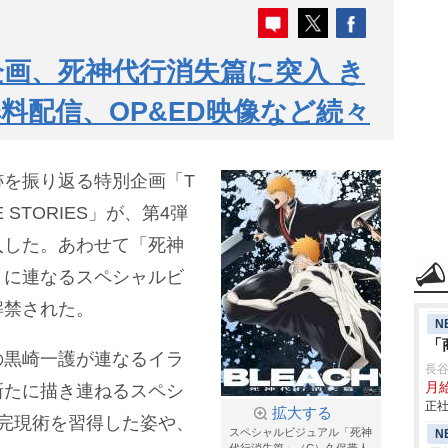
企画、死神代行消失篇に突入 き
料配信、OP&ED映像など続々
跡を振り返る特別企画「T
HE STORIES」が、第4弾
入した。あわせて「死神
」に連なるスペシャルビ
解禁された。
N
「
の黒崎一護が連なるイラ
長
月給
新たに描き連ねるスペシ
正社
拡大する
完現術を習得した姿や、
スペシャルビジュアル「死神
N