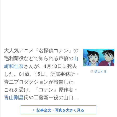
大人気アニメ『名探偵コナン』の
毛利蘭役などで知られる声優の
山
崎和佳奈
さんが、4月18日に死去
拡大する
した。61歳。15日、所属事務所・
青二プロダクションが報告した。
これを受け、『コナン』原作者・
青山剛昌
氏や工藤新一役の山口勝
平など声優仲間たちがSNSを通じ
記事全文・写真を大きく見る
て追悼した。