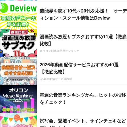
芸能界を志す10代～20代を応援！ オーデ
ィション・スクール情報はDeview
漫画読み放題サブスクおすすめ11選【徹底
比較】
オリコン顧客満足度ランキング
2026年動画配信サービスおすすめ40選
【徹底比較】
CS動画配信サービス20選
毎週の音楽ランキングから、ヒットの推移
をチェック！
試写会、登壇イベント、サインチェキなど