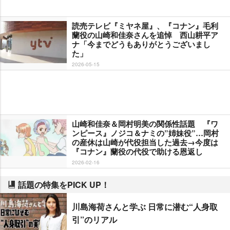
読売テレビ『ミヤネ屋』、『コナン』毛利
蘭役の山崎和佳奈さんを追悼 西山耕平ア
ナ「今までどうもありがとうございまし
た」
2026-05-15
山崎和佳奈＆岡村明美の関係性話題 『ワ
ンピース』ノジコ＆ナミの”姉妹役”…岡村
の産休は山崎が代役担当した過去→今度は
『コナン』蘭役の代役で助ける恩返し
2026-02-16
話題の特集をPICK UP！
川島海荷さんと学ぶ 日常に潜む“人身取
引”のリアル