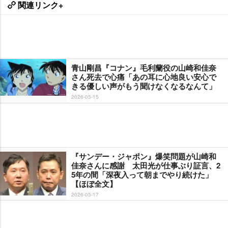
関連リンク+
青山剛昌『コナン』毛利蘭役の山崎和佳奈
さん死去で心痛「あの耳に心地良い安心で
きる優しい声がもう聞けなくなるなんて」
2026-05-15
『サンデー・ジャポン』爆笑問題が山崎和
佳奈さんに感謝 太田光が仕事ぶり証言、2
5年の間「深夜入って朝までやり続けた」
【ほぼ全文】
2026-05-17