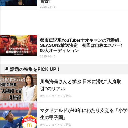
害告白
2026-05-15
都市伝説系YouTuberナオキマンの冠番組、
SEASON2放送決定 初回は自称エスパー1
00人オーディション
2025-10-16
話題の特集をPICK UP！
川島海荷さんと学ぶ 日常に潜む“人身取
引”のリアル
オリコンタイアップ特集
マクドナルドが40年にわたり支える「小学
生の甲子園」
オリコンタイアップ特集