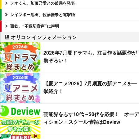
テオくん、加藤乃愛との破局を発表
レインボー池田、佐藤佳奈と電撃婚
西鉄、“不適切音声”に声明
オリコン インフォメーション
2026年7月夏ドラマも、注目作＆話題作が
勢ぞろい！
【夏アニメ2026】7月期夏の新アニメを一
挙紹介！
芸能界を志す10代～20代を応援！ オーデ
ィション・スクール情報はDeview