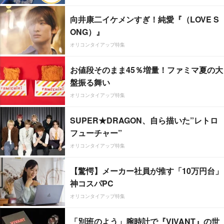
向井康二イケメンすぎ！純愛『（LOVE S
ONG）』
オリコンタイアップ特集
お値段そのまま45％増量！ファミマ夏の大
盤振る舞い
オリコンタイアップ特集
SUPER★DRAGON、自ら描いた”レトロ
フューチャー”
オリコンタイアップ特集
【驚愕】メーカー社員が推す「10万円台」
神コスパPC
オリコンタイアップ特集
「別班のよう」腕時計で『VIVANT』の世