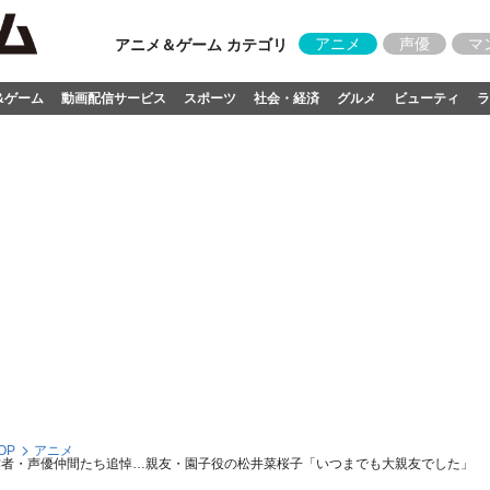
アニメ
声優
マ
アニメ＆ゲーム カテゴリ
&ゲーム
動画配信サービス
スポーツ
社会・経済
グルメ
ビューティ
ラ
OP
アニメ
作者・声優仲間たち追悼…親友・園子役の松井菜桜子「いつまでも大親友でした」