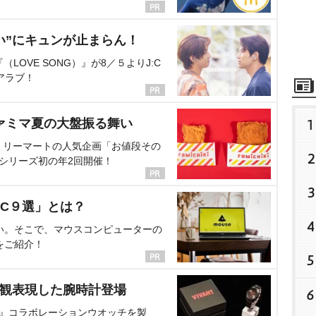
い”にキュンが止まらん！
OVE SONG）』が8／５よりJ:C
アラブ！
ァミマ夏の大盤振る舞い
1
ミリーマートの人気企画「お値段その
2
、シリーズ初の年2回開催！
3
C９選」とは？
4
い。そこで、マウスコンピューターの
をご紹介！
5
界観表現した腕時計登場
6
NT』コラボレーションウオッチを製