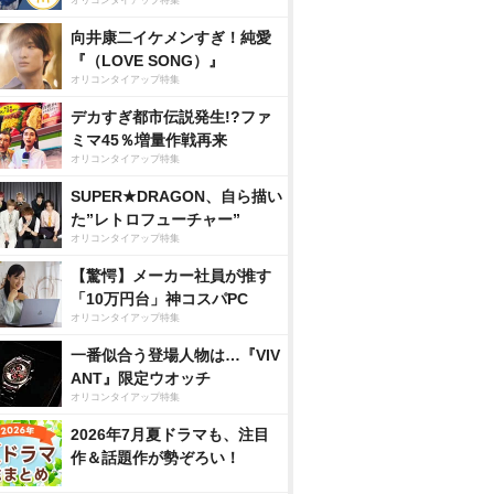
オリコンタイアップ特集
向井康二イケメンすぎ！純愛
『（LOVE SONG）』
オリコンタイアップ特集
デカすぎ都市伝説発生!?ファ
ミマ45％増量作戦再来
オリコンタイアップ特集
SUPER★DRAGON、自ら描い
た”レトロフューチャー”
オリコンタイアップ特集
【驚愕】メーカー社員が推す
「10万円台」神コスパPC
オリコンタイアップ特集
一番似合う登場人物は…『VIV
ANT』限定ウオッチ
オリコンタイアップ特集
2026年7月夏ドラマも、注目
作＆話題作が勢ぞろい！