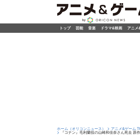
トップ
芸能
音楽
ドラマ&映画
アニメ
ホーム（オリコンニュース）
アニメ&ゲーム T
『コナン』毛利蘭役の山崎和佳奈さん死去 原