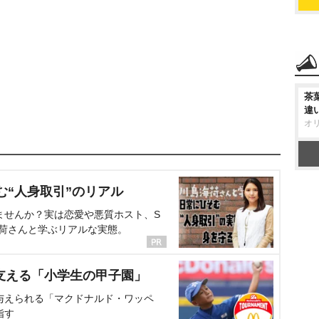
茶
違
オ
む“人身取引”のリアル
ませんか？実は恋愛や悪質ホスト、S
海荷さんと学ぶリアルな実態。
支える「小学生の甲子園」
与えられる「マクドナルド・ワッペ
指す