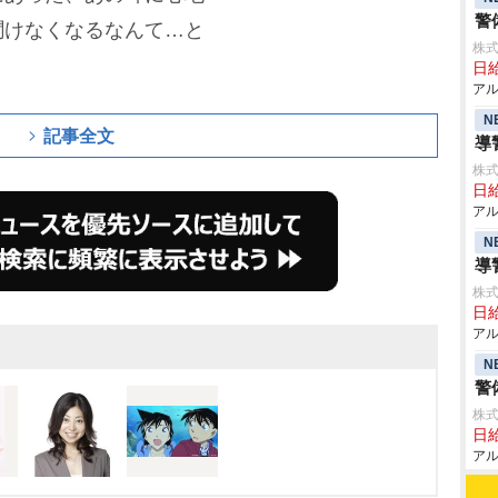
警
聞けなくなるなんて…と
株式
日給
アル
N
記事全文
導
株式
日給
アル
N
導
株式
日給
アル
N
警
株式
日給
アル