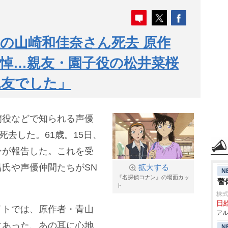
の山崎和佳奈さん死去 原作
悼…親友・園子役の松井菜桜
親友でした」
蘭役などで知られる声優
死去した。61歳。15日、
ンが報告した。これを受
氏や声優仲間たちがSN
拡大する
N
『名探偵コナン』の場面カッ
警
ト
株式
日給
イトでは、原作者・青山
アル
にあった、あの耳に心地
N