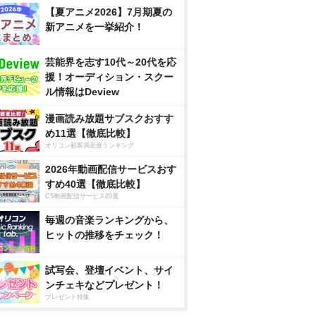
【夏アニメ2026】7月期夏の
新アニメを一挙紹介！
芸能界を志す10代～20代を応
援！オーディション・スクー
ル情報はDeview
漫画読み放題サブスクおすす
め11選【徹底比較】
オリコン顧客満足度ランキング
2026年動画配信サービスおす
すめ40選【徹底比較】
CS動画配信サービス20選
毎週の音楽ランキングから、
ヒットの推移をチェック！
試写会、登壇イベント、サイ
ンチェキなどプレゼント！
プレゼント特集