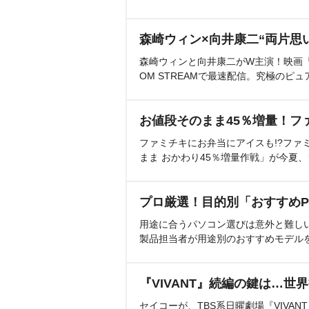
森崎ウィン×向井康二“両片思
森崎ウィンと向井康二がW主演！映画『（L
OM STREAMで最速配信。究極のピュ
お値段そのまま45％増量！フ
ファミチキにお弁当にアイスも!?ファ
まま おかわり45％増量作戦」が今夏
プロ厳選！目的別「おすすめP
用途に合うパソコン選びは意外と難し
製品担当者が用途別のおすすめモデル
『VIVANT』続編の鍵は…世
セイコーが、TBS系日曜劇場『VIVA