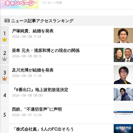
プレゼント特集
ニュース記事アクセスランキング
戸塚純貴、結婚を発表
1
2026-08-08 17:54
亜希 元夫・清原和博との現在の関係
2
2026-08-08 08:15
及川光博が結婚を発表
3
2026-08-08 11:34
『8番出口』地上波初放送決定
4
2026-08-08 08:00
西鉄、“不適切音声”に声明
5
2026-08-07 12:34
「株式会社嵐」5人のFC出そろう