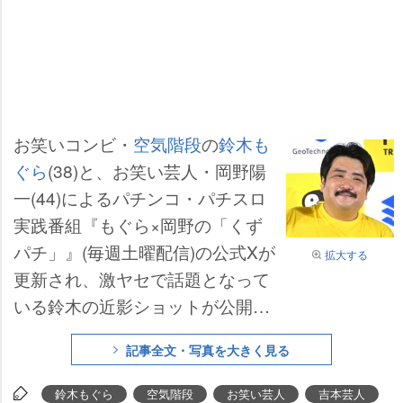
お笑いコンビ・
空気階段
の
鈴木も
ぐら
(38)と、お笑い芸人・岡野陽
一(44)によるパチンコ・パチスロ
実践番組『もぐら×岡野の「くず
パチ」』(毎週土曜配信)の公式Xが
拡大する
更新され、激ヤセで話題となって
いる鈴木の近影ショットが公開さ
れた。
記事全文・写真を大きく見る
鈴木もぐら
空気階段
お笑い芸人
吉本芸人