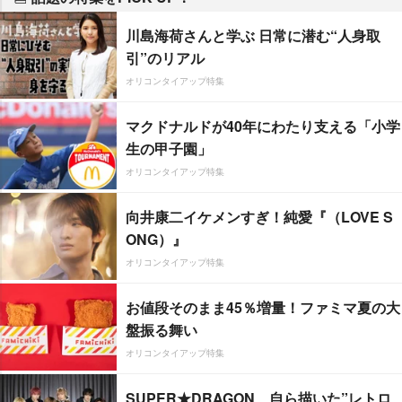
川島海荷さんと学ぶ 日常に潜む“人身取
引”のリアル
オリコンタイアップ特集
マクドナルドが40年にわたり支える「小学
生の甲子園」
オリコンタイアップ特集
向井康二イケメンすぎ！純愛『（LOVE S
ONG）』
オリコンタイアップ特集
お値段そのまま45％増量！ファミマ夏の大
盤振る舞い
オリコンタイアップ特集
SUPER★DRAGON、自ら描いた”レトロ