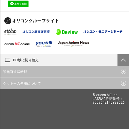
PC版に切り替え
禁無断複写転載
クッキーの使用について
© oricon ME inc.
JASRAC許諾番号：
9009642140Y38026