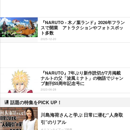
『NARUTO - 木ノ葉ランド』2026年フラン
スで開業 アトラクションやフォトスポッ
ト多数
2025-12-20
『NARUTO』7年ぶり新作読切が7月掲載
ナルトの父「波風ミナト」の物語でジャン
プ創刊55周年記念号に
2023-06-28
話題の特集をPICK UP！
川島海荷さんと学ぶ 日常に潜む“人身取
引”のリアル
オリコンタイアップ特集