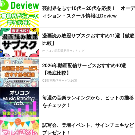
芸能界を志す10代～20代を応援！ オーデ
ィション・スクール情報はDeview
漫画読み放題サブスクおすすめ11選【徹底
比較】
オリコン顧客満足度ランキング
2026年動画配信サービスおすすめ40選
【徹底比較】
CS動画配信サービス20選
毎週の音楽ランキングから、ヒットの推移
をチェック！
試写会、登壇イベント、サインチェキなど
プレゼント！