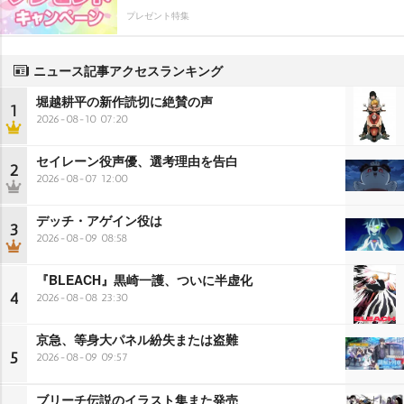
プレゼント特集
ニュース記事アクセスランキング
堀越耕平の新作読切に絶賛の声
1
2026-08-10 07:20
セイレーン役声優、選考理由を告白
2
2026-08-07 12:00
デッチ・アゲイン役は
3
2026-08-09 08:58
『BLEACH』黒崎一護、ついに半虚化
4
2026-08-08 23:30
京急、等身大パネル紛失または盗難
5
2026-08-09 09:57
ブリーチ伝説のイラスト集また発売