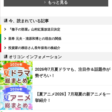
もっと見る
今、読まれている記事
『徹子の部屋』山村紅葉放送日決定
亜希 元夫・清原和博との現在の関係
投資家の桐谷さん長年保有の株紹介
オリコン インフォメーション
2026年7月夏ドラマも、注目作＆話題作が
勢ぞろい！
【夏アニメ2026】7月期夏の新アニメを一
挙紹介！