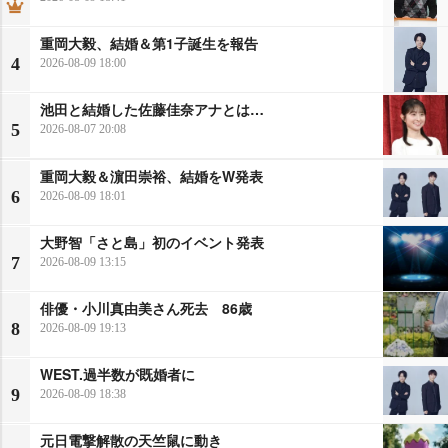
重岡大毅、結婚＆第1子誕生を報告
4
2026-08-09 18:00
池田と結婚した佐藤佳奈アナとは…
5
2026-08-07 20:08
重岡大毅＆濵田崇裕、結婚をW発表
6
2026-08-09 18:01
大野智「さと島」初のイベント発表
7
2026-08-09 13:15
俳優・小川真由美さん死去 86歳
8
2026-08-09 19:13
WEST.過半数が既婚者に
9
2026-08-09 18:38
元日電撃解散の天竺鼠に動き