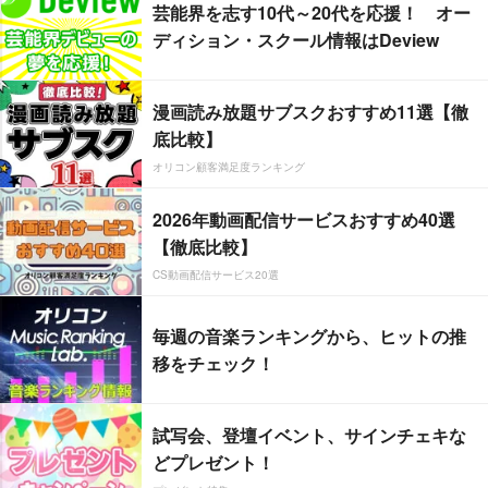
芸能界を志す10代～20代を応援！ オー
ディション・スクール情報はDeview
漫画読み放題サブスクおすすめ11選【徹
底比較】
オリコン顧客満足度ランキング
2026年動画配信サービスおすすめ40選
【徹底比較】
CS動画配信サービス20選
毎週の音楽ランキングから、ヒットの推
移をチェック！
試写会、登壇イベント、サインチェキな
どプレゼント！