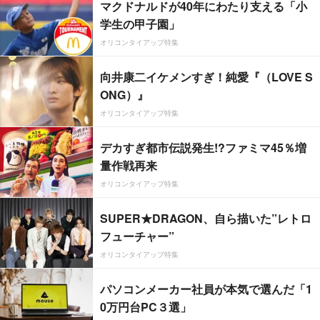
マクドナルドが40年にわたり支える「小
学生の甲子園」
オリコンタイアップ特集
向井康二イケメンすぎ！純愛『（LOVE S
ONG）』
オリコンタイアップ特集
デカすぎ都市伝説発生!?ファミマ45％増
量作戦再来
オリコンタイアップ特集
SUPER★DRAGON、自ら描いた”レトロ
フューチャー”
オリコンタイアップ特集
パソコンメーカー社員が本気で選んだ「1
0万円台PC３選」