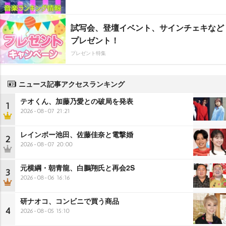
試写会、登壇イベント、サインチェキなど
プレゼント！
プレゼント特集
ニュース記事アクセスランキング
テオくん、加藤乃愛との破局を発表
1
2026-08-07 21:21
レインボー池田、佐藤佳奈と電撃婚
2
2026-08-07 20:00
元横綱・朝青龍、白鵬翔氏と再会2S
3
2026-08-06 16:16
研ナオコ、コンビニで買う商品
4
2026-08-05 15:10