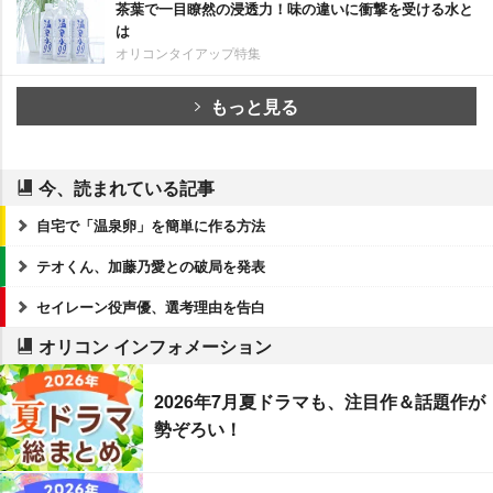
茶葉で一目瞭然の浸透力！味の違いに衝撃を受ける水と
は
オリコンタイアップ特集
もっと見る
今、読まれている記事
自宅で「温泉卵」を簡単に作る方法
テオくん、加藤乃愛との破局を発表
セイレーン役声優、選考理由を告白
オリコン インフォメーション
2026年7月夏ドラマも、注目作＆話題作が
勢ぞろい！