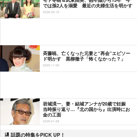
では孫2人を溺愛 最近の夫婦生活を明かす
2026-05-10
斉藤暁、亡くなった元妻と“再会”エピソー
ド明かす 黒柳徹子「怖くなかった？」
2025-11-06
城滉一、妻・結城アンナが20歳で妊娠
当時振り返り…『北の国から』出演時にお
金の工面
2026-01-28
話題の特集をPICK UP！