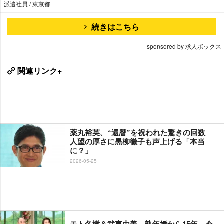
派遣社員 / 東京都
続きはこちら
sponsored by 求人ボックス
関連リンク+
薬丸裕英、“還暦”を祝われた驚きの回数
人望の厚さに黒柳徹子も声上げる「本当
に？」
2026-05-25
モト冬樹＆武東由美、熟年婚から15年 今