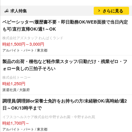
求人特集
さらに見る
ベビーシッター/履歴書不要・即日勤務OK/WEB面接で当日内定
も可/直行直帰OK/週1～OK
株式会社アズスタッフ わんぱくランド
時給1,500円～3,000円
アルバイト・パート / 東京都
製品の出荷・梱包など軽作業スタッフ/日勤だけ・残業ゼロ・フ
ォロー良しの三拍子そろい
株式会社トーコー
時給1,250円
派遣社員 / 大阪府
調理員/調理師or栄養士免許をお持ちの方/未経験OK/高時給/週2
日～OK/13時半まで
イフスコヘルスケア株式会社/中野すみれ園・中野すみれ苑
時給1,700円～
アルバイト・パート / 東京都