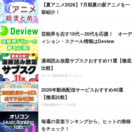
【夏アニメ2026】7月期夏の新アニメを一
挙紹介！
芸能界を志す10代～20代を応援！ オーデ
ィション・スクール情報はDeview
漫画読み放題サブスクおすすめ11選【徹底
比較】
オリコン顧客満足度ランキング
2026年動画配信サービスおすすめ40選
【徹底比較】
CS動画配信サービス20選
毎週の音楽ランキングから、ヒットの推移
をチェック！