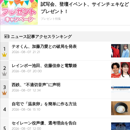
試写会、登壇イベント、サインチェキなど
プレゼント！
プレゼント特集
ニュース記事アクセスランキング
テオくん、加藤乃愛との破局を発表
1
2026-08-07 21:21
レインボー池田、佐藤佳奈と電撃婚
2
2026-08-07 20:00
西鉄、“不適切音声”に声明
3
2026-08-07 12:34
自宅で「温泉卵」を簡単に作る方法
4
2026-08-06 15:10
セイレーン役声優、選考理由を告白
5
2026-08-07 12:00