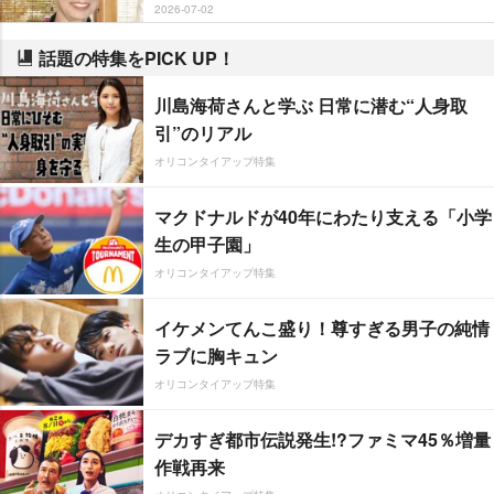
2026-07-02
話題の特集をPICK UP！
川島海荷さんと学ぶ 日常に潜む“人身取
引”のリアル
オリコンタイアップ特集
マクドナルドが40年にわたり支える「小学
生の甲子園」
オリコンタイアップ特集
イケメンてんこ盛り！尊すぎる男子の純情
ラブに胸キュン
オリコンタイアップ特集
デカすぎ都市伝説発生!?ファミマ45％増量
作戦再来