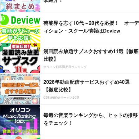
芸能界を志す10代～20代を応援！ オーデ
ィション・スクール情報はDeview
漫画読み放題サブスクおすすめ11選【徹底
比較】
オリコン顧客満足度ランキング
2026年動画配信サービスおすすめ40選
【徹底比較】
CS動画配信サービス20選
毎週の音楽ランキングから、ヒットの推移
をチェック！