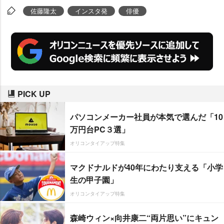
佐藤隆太
インスタ発
俳優
PICK UP
パソコンメーカー社員が本気で選んだ「10
万円台PC３選」
オリコンタイアップ特集
マクドナルドが40年にわたり支える「小学
生の甲子園」
オリコンタイアップ特集
森崎ウィン×向井康二“両片思い”にキュン