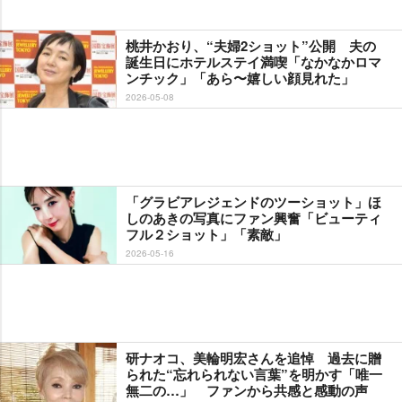
桃井かおり、“夫婦2ショット”公開 夫の
誕生日にホテルステイ満喫「なかなかロマ
ンチック」「あら〜嬉しい顔見れた」
2026-05-08
「グラビアレジェンドのツーショット」ほ
しのあきの写真にファン興奮「ビューティ
フル２ショット」「素敵」
2026-05-16
研ナオコ、美輪明宏さんを追悼 過去に贈
られた“忘れられない言葉”を明かす「唯一
無二の…」 ファンから共感と感動の声