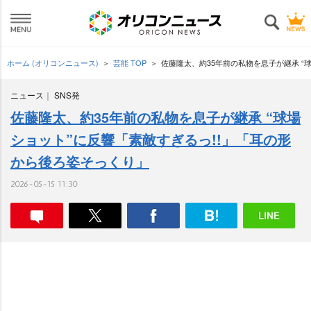
ホーム (オリコンニュース)
芸能 TOP
佐藤隆太、約35年前の私物を息子が継承 “
ニュース
SNS発
佐藤隆太、約35年前の私物を息子が継承 “球場
ショット”に反響「素敵すぎるっ!!」「耳の形
から後ろ姿そっくり」
2026-05-15 11:30