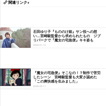
関連リンク+
石田ゆり子『もののけ姫』サン役への想
い…宮崎駿監督から求められたもの ジブ
リパークで『魔女の宅急便』キキ姿も
2026-01-10
『魔女の宅急便』そこなの！？制作で苦労
したシーン 宮崎駿監督も大変さ認めた
「この爽快感を生みました」
2026-05-11