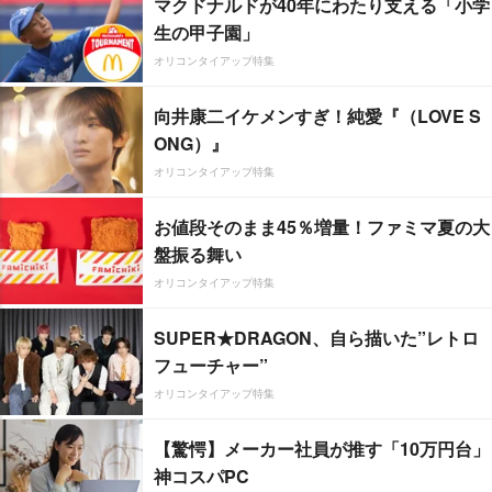
マクドナルドが40年にわたり支える「小学
生の甲子園」
オリコンタイアップ特集
向井康二イケメンすぎ！純愛『（LOVE S
ONG）』
オリコンタイアップ特集
お値段そのまま45％増量！ファミマ夏の大
盤振る舞い
オリコンタイアップ特集
SUPER★DRAGON、自ら描いた”レトロ
フューチャー”
オリコンタイアップ特集
【驚愕】メーカー社員が推す「10万円台」
神コスパPC