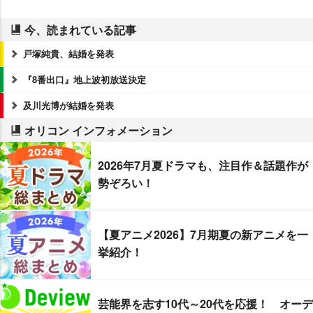
今、読まれている記事
戸塚純貴、結婚を発表
『8番出口』地上波初放送決定
及川光博が結婚を発表
オリコン インフォメーション
2026年7月夏ドラマも、注目作＆話題作が
勢ぞろい！
【夏アニメ2026】7月期夏の新アニメを一
挙紹介！
芸能界を志す10代～20代を応援！ オーデ