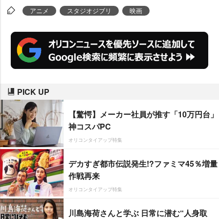
アニメ
スタジオジブリ
映画
PICK UP
【驚愕】メーカー社員が推す「10万円台」
神コスパPC
オリコンタイアップ特集
デカすぎ都市伝説発生!?ファミマ45％増量
作戦再来
オリコンタイアップ特集
川島海荷さんと学ぶ 日常に潜む“人身取