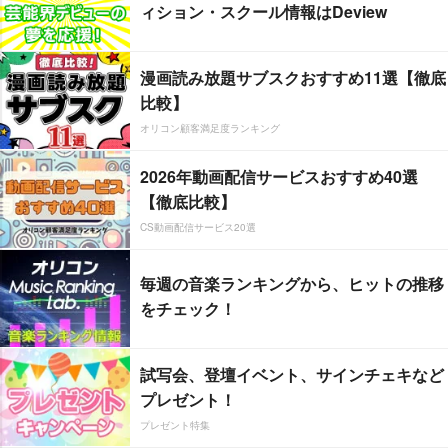
ィション・スクール情報はDeview
漫画読み放題サブスクおすすめ11選【徹底
比較】
オリコン顧客満足度ランキング
2026年動画配信サービスおすすめ40選
【徹底比較】
CS動画配信サービス20選
毎週の音楽ランキングから、ヒットの推移
をチェック！
試写会、登壇イベント、サインチェキなど
プレゼント！
プレゼント特集