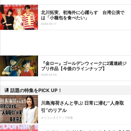
北川拓実、初海外に心躍らす 台湾公演で
は「小籠包を食べたい」
2026-05-11
『金ロー』ゴールデンウィークに2週連続ジ
ブリ作品【今後のラインナップ】
2026-04-03
話題の特集をPICK UP！
川島海荷さんと学ぶ 日常に潜む“人身取
引”のリアル
オリコンタイアップ特集