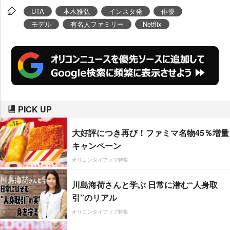
っている。
UTA
本木雅弘
インスタ発
俳優
モデル
有名人ファミリー
Netflix
PICK UP
大好評につき再び！ファミマ名物45％増量
キャンペーン
オリコンタイアップ特集
川島海荷さんと学ぶ 日常に潜む“人身取
引”のリアル
オリコンタイアップ特集