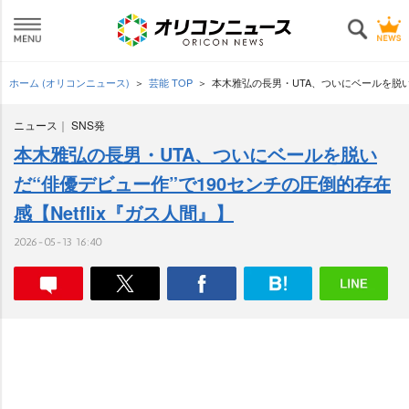
ホーム (オリコンニュース)
芸能 TOP
本木雅弘の長男・UTA、ついにベールを脱いだ
ニュース
SNS発
本木雅弘の長男・UTA、ついにベールを脱い
だ“俳優デビュー作”で190センチの圧倒的存在
感【Netflix『ガス人間』】
2026-05-13 16:40