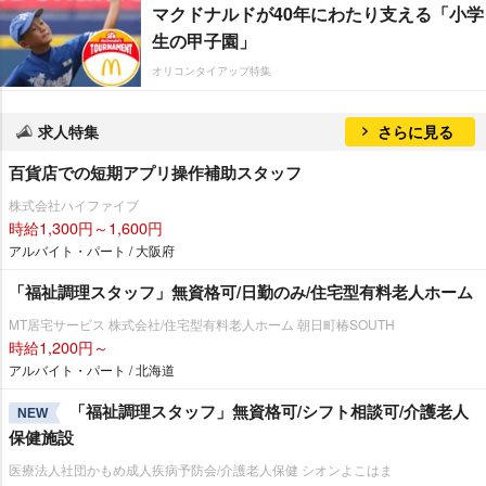
マクドナルドが40年にわたり支える「小学
生の甲子園」
オリコンタイアップ特集
求人特集
さらに見る
百貨店での短期アプリ操作補助スタッフ
株式会社ハイファイブ
時給1,300円～1,600円
アルバイト・パート / 大阪府
「福祉調理スタッフ」無資格可/日勤のみ/住宅型有料老人ホーム
MT居宅サービス 株式会社/住宅型有料老人ホーム 朝日町椿SOUTH
時給1,200円～
アルバイト・パート / 北海道
「福祉調理スタッフ」無資格可/シフト相談可/介護老人
NEW
保健施設
医療法人社団かもめ成人疾病予防会/介護老人保健 シオンよこはま