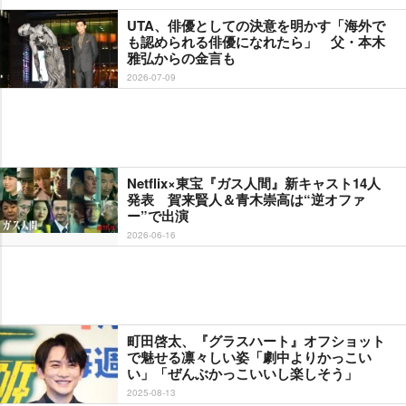
UTA、俳優としての決意を明かす「海外で
も認められる俳優になれたら」 父・本木
雅弘からの金言も
2026-07-09
Netflix×東宝『ガス人間』新キャスト14人
発表 賀来賢人＆青木崇高は“逆オファ
ー”で出演
2026-06-16
町田啓太、『グラスハート』オフショット
で魅せる凛々しい姿「劇中よりかっこい
い」「ぜんぶかっこいいし楽しそう」
2025-08-13