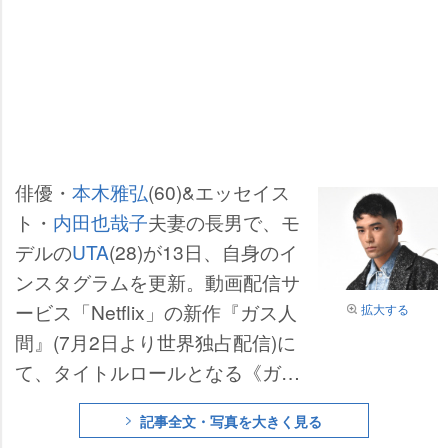
俳優・
本木雅弘
(60)&エッセイス
ト・
内田也哉子
夫妻の長男で、モ
デルの
UTA
(28)が13日、自身のイ
ンスタグラムを更新。動画配信サ
ービス「Netflix」の新作『ガス人
拡大する
間』(7月2日より世界独占配信)に
て、タイトルロールとなる《ガス
人間》をUTAが演じることが発表
記事全文・写真を大きく見る
され、存在感ある姿に反響が集ま