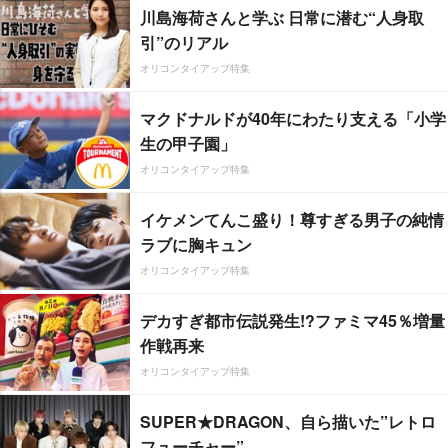
川島海荷さんと学ぶ 日常に潜む“人身取
引”のリアル
オリコンタイアップ特集
マクドナルドが40年にわたり支える「小学
生の甲子園」
オリコンタイアップ特集
イケメンてんこ盛り！尊すぎる男子の純情
ラブに胸キュン
オリコンタイアップ特集
デカすぎ都市伝説発生!?ファミマ45％増量
作戦再来
オリコンタイアップ特集
SUPER★DRAGON、自ら描いた”レトロ
フューチャー”