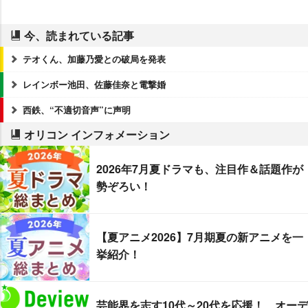
今、読まれている記事
テオくん、加藤乃愛との破局を発表
レインボー池田、佐藤佳奈と電撃婚
西鉄、“不適切音声”に声明
オリコン インフォメーション
2026年7月夏ドラマも、注目作＆話題作が
勢ぞろい！
【夏アニメ2026】7月期夏の新アニメを一
挙紹介！
芸能界を志す10代～20代を応援！ オーデ