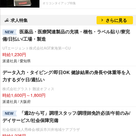
オリコンタイアップ特集
求人特集
さらに見る
医薬品・医療関連製品の充填・梱包・ラベル貼り/寮完
NEW
備/日払い/工場・製造
UTエージェント株式会社AGT東海第一CU
時給1,230円
派遣社員 / 愛知県
データ入力・タイピング/即日OK 健診結果の身長や体重等を入
力するダケ日/週払い
株式会社グラスト 難波オフィス
時給1,600円～1,800円
派遣社員 / 大阪府
「週2から可」調理スタッフ/調理師免許必須/午前のみ/
NEW
デイサービス/社会保障完備
社会福祉法人秀峰会/横浜市川井地域ケアプラザ
時給1,225円