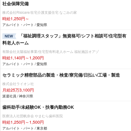
社会保障完備
株式会社Risicare/在宅介護支援住宅 なごみの家
時給1,250円～
アルバイト・パート / 愛知県
「福祉調理スタッフ」無資格可/シフト相談可/住宅型有
NEW
料老人ホーム
有限会社太陽福祉事業/住宅型有料老人ホーム 福祉施設オアゾ
時給1,140円～1,200円
アルバイト・パート / 愛知県
セラミック精密部品の製造・検査/寮完備/日払い/工場・製造
株式会社ライオン社
月給25万3,100円
派遣社員 / 神奈川県
歯科助手/未経験OK・扶養内勤務OK
医療法人社団帆奈会 やまむら歯科医院
時給1,250円～1,500円
アルバイト・パート / 東京都