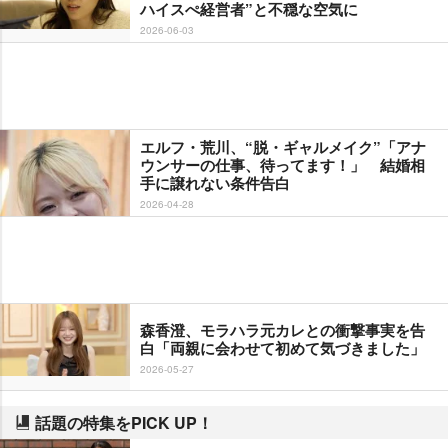
ハイスぺ経営者”と不穏な空気に
2026-06-03
エルフ・荒川、“脱・ギャルメイク”「アナ
ウンサーの仕事、待ってます！」 結婚相
手に譲れない条件告白
2026-04-28
森香澄、モラハラ元カレとの衝撃事実を告
白「両親に会わせて初めて気づきました」
2026-05-27
話題の特集をPICK UP！