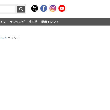
イフ
ランキング
推し活
新着トレンド
果へ
コメント