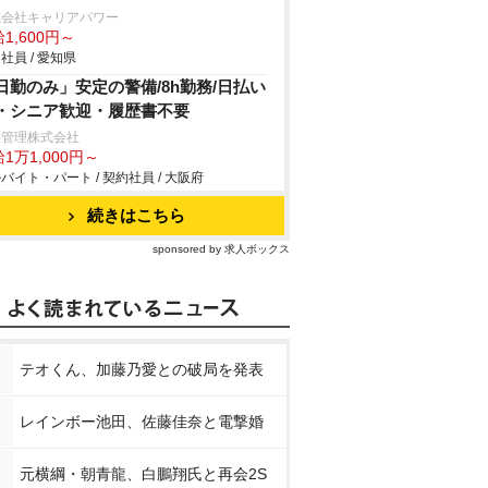
式会社キャリアパワー
1,600円～
社員 / 愛知県
日勤のみ」安定の警備/8h勤務/日払い
・シニア歓迎・履歴書不要
菱管理株式会社
1万1,000円～
バイト・パート / 契約社員 / 大阪府
続きはこちら
sponsored by 求人ボックス
テオくん、加藤乃愛との破局を発表
レインボー池田、佐藤佳奈と電撃婚
元横綱・朝青龍、白鵬翔氏と再会2S