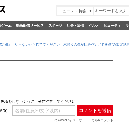
ニュース・特集
&ゲーム
動画配信サービス
スポーツ
社会・経済
グルメ
ビューティ
ラ
鑑定団』「いらないから捨ててください」木彫りの像が巨匠作?→“ド級値”の鑑定結