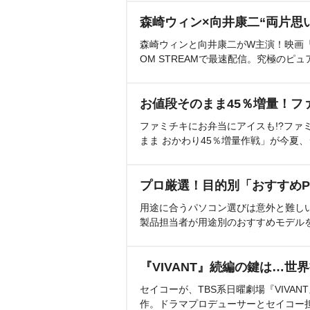
森崎ウィン×向井康二“両片思
森崎ウィンと向井康二がW主演！映画『（L
OM STREAMで最速配信。究極のピュ
お値段そのまま45％増量！フ
ファミチキにお弁当にアイスも!?ファ
まま おかわり45％増量作戦」が今夏
プロ厳選！目的別「おすすめP
用途に合うパソコン選びは意外と難し
製品担当者が用途別のおすすめモデル
『VIVANT』続編の鍵は…世
セイコーが、TBS系日曜劇場『VIVA
作。ドラマプロデューサーとセイコー