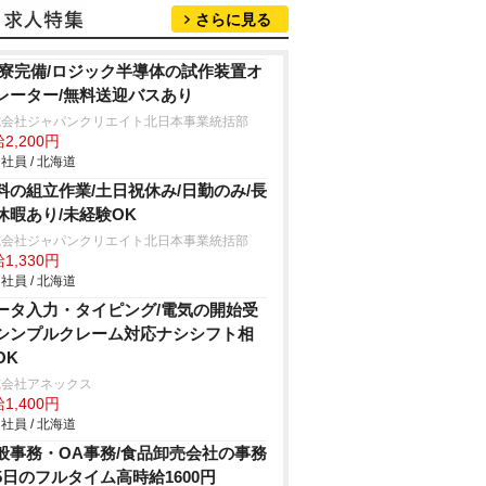
さらに見る
R寮完備/ロジック半導体の試作装置オ
レーター/無料送迎バスあり
式会社ジャパンクリエイト北日本事業統括部
2,200円
社員 / 北海道
料の組立作業/土日祝休み/日勤のみ/長
休暇あり/未経験OK
式会社ジャパンクリエイト北日本事業統括部
1,330円
社員 / 北海道
ータ入力・タイピング/電気の開始受
シンプルクレーム対応ナシシフト相
OK
式会社アネックス
1,400円
社員 / 北海道
般事務・OA事務/食品卸売会社の事務
5日のフルタイム高時給1600円