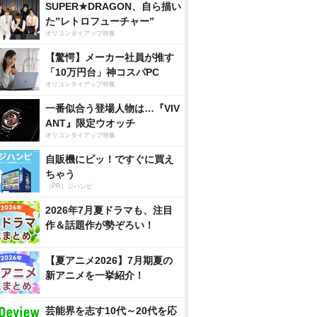
SUPER★DRAGON、自ら描い
た”レトロフューチャー”
オリコンタイアップ特集
【驚愕】メーカー社員が推す
「10万円台」神コスパPC
オリコンタイアップ特集
一番似合う登場人物は…『VIV
ANT』限定ウオッチ
オリコンタイアップ特集
自販機にピッ！ですぐに買え
ちゃう
（PR）ジハンピ
2026年7月夏ドラマも、注目
作＆話題作が勢ぞろい！
【夏アニメ2026】7月期夏の
新アニメを一挙紹介！
芸能界を志す10代～20代を応