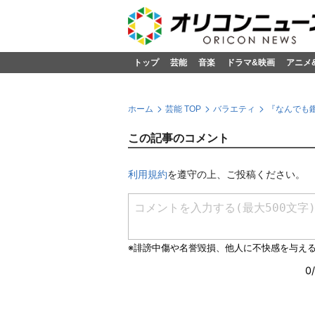
トップ
芸能
音楽
ドラマ&映画
アニメ
ホーム
芸能 TOP
バラエティ
『なんでも
この記事のコメント
利用規約
を遵守の上、ご投稿ください。