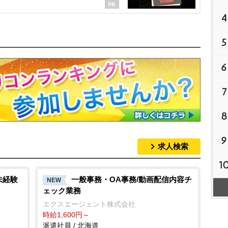
4
5
6
7
8
9
求人検索
1
未経験
一般事務・OA事務/動画配信内容チ
NEW
ェック業務
エクスエージェント株式会社
時給1,600円～
派遣社員 / 北海道