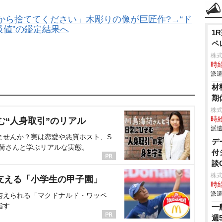
から捨ててください」木彫りの像が巨匠作?→“ド
級値”の鑑定結果へ
1
ペ
株
時給
派遣
材
期
株
時給
む“人身取引”のリアル
派遣
ませんか？実は恋愛や悪質ホスト、S
デ
海荷さんと学ぶリアルな実態。
付
談
株
支える「小学生の甲子園」
時給
派遣
与えられる「マクドナルド・ワッペ
指す
一
週