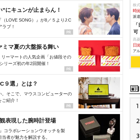
株
い”にキュンが止まらん！
時給
派遣
OVE SONG）』が8／５よりJ:C
「
アラブ！
可
髙
日給
ァミマ夏の大盤振る舞い
アル
ミリーマートの人気企画「お値段その
、シリーズ初の年2回開催！
C９選」とは？
い。そこで、マウスコンピューターの
をご紹介！
1
2
界観表現した腕時計登場
NT』コラボレーションウオッチを製
3
担当者が魅力を解説する。