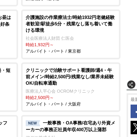
お昼は
介護施設の作業療法士/時給1932円老健経験
者歓迎!駅徒歩5分・残業なし落ち着いて働
い好条
ける環境
社会医療法人財団 仁医会
時給1,932円～
アルバイト・パート / 東京都
発・短
クリニックで治験サポート看護師/週4・午
前メイン/時給2,500円/残業なし/業界未経験
OK/自転車通勤
医療法人平心会 OCROMクリニック
時給2,500円～
最
アルバイト・パート / 大阪府
ッフ
一般事務・OA事務/在宅あり外資メ
NEW
ーカーの事務正社員年収400万以上蒲郡