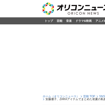
トップ
芸能
音楽
ドラマ&映画
アニメ
ホーム（オリコンニュース）
芸能 TOP
SN
安藤優子、ZARAアイテムでまとめた初夏の