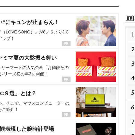
い”にキュンが止まらん！
OVE SONG）』が8／５よりJ:C
1
アラブ！
2
ァミマ夏の大盤振る舞い
3
ミリーマートの人気企画「お値段その
、シリーズ初の年2回開催！
4
5
C９選」とは？
い。そこで、マウスコンピューターの
6
をご紹介！
7
界観表現した腕時計登場