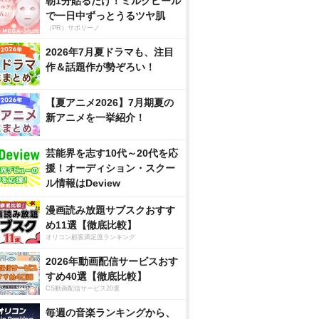
朝1分貼るだけ！ミルクピール
で一日中ずっとうるツヤ肌
（PR）サボリーノ
2026年7月夏ドラマも、注目
作＆話題作が勢ぞろい！
【夏アニメ2026】7月期夏の
新アニメを一挙紹介！
芸能界を志す10代～20代を応
援！オーディション・スクー
ル情報はDeview
漫画読み放題サブスクおすす
め11選【徹底比較】
オリコン顧客満足度ランキング
2026年動画配信サービスおす
すめ40選【徹底比較】
CS動画配信サービス20選
毎週の音楽ランキングから、