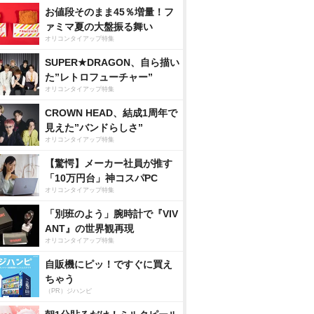
お値段そのまま45％増量！フ
ァミマ夏の大盤振る舞い
オリコンタイアップ特集
SUPER★DRAGON、自ら描い
た”レトロフューチャー”
オリコンタイアップ特集
CROWN HEAD、結成1周年で
見えた”バンドらしさ”
オリコンタイアップ特集
【驚愕】メーカー社員が推す
「10万円台」神コスパPC
オリコンタイアップ特集
「別班のよう」腕時計で『VIV
ANT』の世界観再現
オリコンタイアップ特集
自販機にピッ！ですぐに買え
ちゃう
（PR）ジハンピ