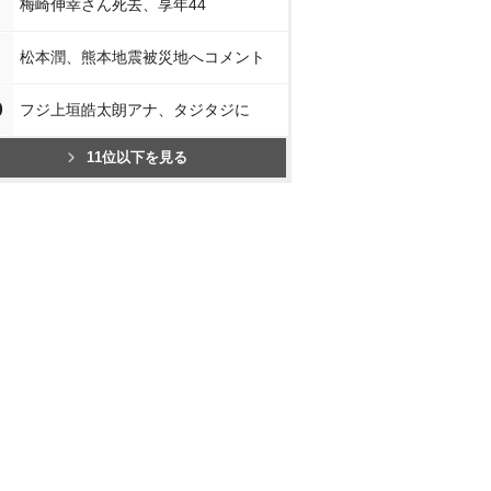
梅崎伸幸さん死去、享年44
松本潤、熊本地震被災地へコメント
0
フジ上垣皓太朗アナ、タジタジに
11位以下を見る