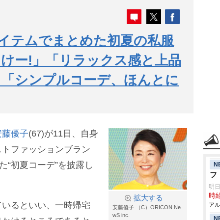
アイテムでまとめた初夏の私服
けー!」「リラックス感と上品
」「シンプルコーデ、ほんとに
安藤優子
(67)が11日、自身
ストファッションブラン
た“初夏コーデ”を披露し
N
フ
明日
時給
拡大する
ているといい、一時帰宅
アル
安藤優子 （C）ORICON Ne
wS inc.
N