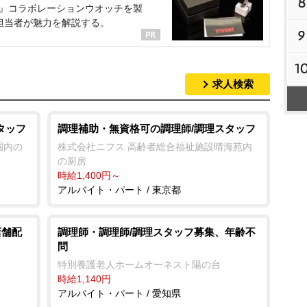
8
NT』コラボレーションウオッチを製
担当者が魅力を解説する。
9
1
求人検索
タッフ
調理補助・無資格可の調理師/調理スタッフ
園内の
株式会社ニフス 高齢者総合福祉施設晴海苑内
の厨房
時給1,400円～
アルバイト・パート / 東京都
店舗配
調理師・調理師/調理スタッフ募集、年齢不
問
特別養護老人ホームオーネスト陽の台
時給1,140円
アルバイト・パート / 愛知県