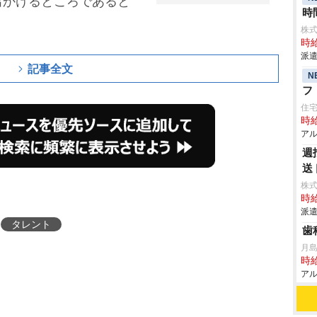
出かけるところであると
時
株
時給
派遣
記事全文
N
フ
住
時給
アル
週
送
株
時給
派遣
タレント
歯
月
時給
アル