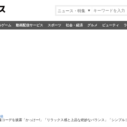
ニュース・特集
&ゲーム
動画配信サービス
スポーツ
社会・経済
グルメ
ビューティ
ラ
S発
私服コーデを披露「かっけー!」「リラックス感と上品な絶妙なバランス」「シンプル