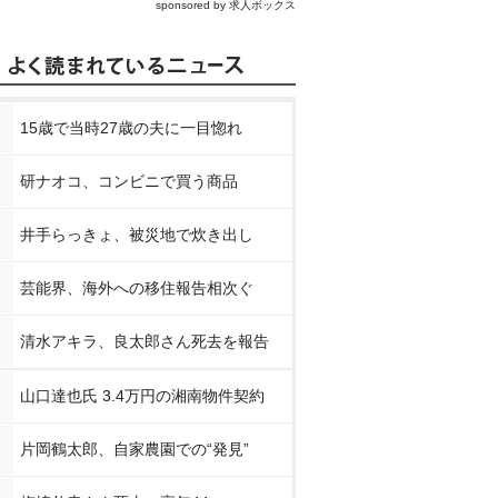
sponsored by 求人ボックス
15歳で当時27歳の夫に一目惚れ
研ナオコ、コンビニで買う商品
井手らっきょ、被災地で炊き出し
芸能界、海外への移住報告相次ぐ
清水アキラ、良太郎さん死去を報告
山口達也氏 3.4万円の湘南物件契約
片岡鶴太郎、自家農園での“発見”