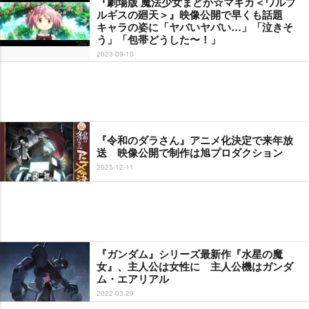
『劇場版 魔法少女まどか☆マギカ＜ワルプ
ルギスの廻天＞』映像公開で早くも話題
キャラの姿に「ヤバいヤバい…」「泣きそ
う」「包帯どうした〜！」
2023-09-10
『令和のダラさん』アニメ化決定で来年放
送 映像公開で制作は旭プロダクション
2025-12-11
『ガンダム』シリーズ最新作『水星の魔
女』、主人公は女性に 主人公機はガンダ
ム・エアリアル
2022-03-29