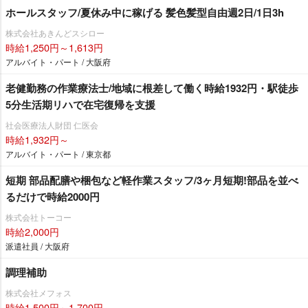
ホールスタッフ/夏休み中に稼げる 髪色髪型自由週2日/1日3h
株式会社あきんどスシロー
時給1,250円～1,613円
アルバイト・パート / 大阪府
老健勤務の作業療法士/地域に根差して働く時給1932円・駅徒歩
5分生活期リハで在宅復帰を支援
社会医療法人財団 仁医会
時給1,932円～
アルバイト・パート / 東京都
短期 部品配膳や梱包など軽作業スタッフ/3ヶ月短期!部品を並べ
るだけで時給2000円
株式会社トーコー
時給2,000円
派遣社員 / 大阪府
調理補助
株式会社メフォス
時給1,500円～1,700円