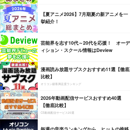
【夏アニメ2026】7月期夏の新アニメを一
挙紹介！
芸能界を志す10代～20代を応援！ オーデ
ィション・スクール情報はDeview
漫画読み放題サブスクおすすめ11選【徹底
比較】
オリコン顧客満足度ランキング
2026年動画配信サービスおすすめ40選
【徹底比較】
CS動画配信サービス20選
毎週の音楽ランキングから、ヒットの推移