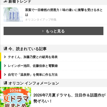
新着トレンド
茶葉で一目瞭然の浸透力！味の違いに衝撃を受ける水と
は
オリコンタイアップ特集
もっと見る
今、読まれている記事
テオくん、加藤乃愛との破局を発表
レインボー池田、佐藤佳奈と電撃婚
自宅で「温泉卵」を簡単に作る方法
オリコン インフォメーション
2026年7月夏ドラマも、注目作＆話題作が
勢ぞろい！