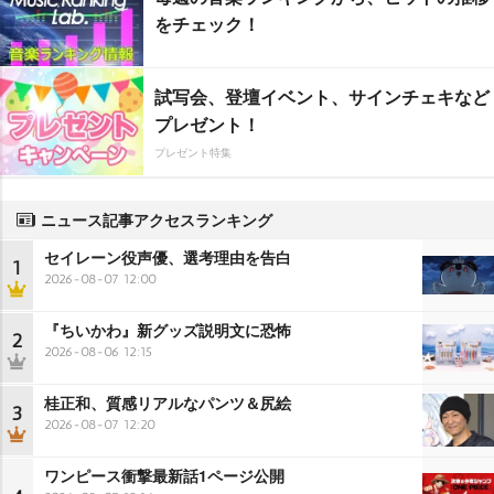
をチェック！
試写会、登壇イベント、サインチェキなど
プレゼント！
プレゼント特集
ニュース記事アクセスランキング
セイレーン役声優、選考理由を告白
1
2026-08-07 12:00
『ちいかわ』新グッズ説明文に恐怖
2
2026-08-06 12:15
桂正和、質感リアルなパンツ＆尻絵
3
2026-08-07 12:20
ワンピース衝撃最新話1ページ公開