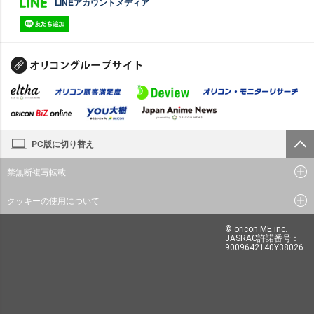
LINEアカウントメディア
PC版に切り替え
禁無断複写転載
クッキーの使用について
© oricon ME inc.
JASRAC許諾番号：
9009642140Y38026