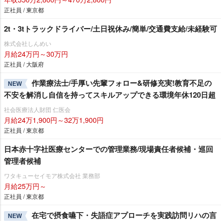
正社員 / 東京都
2t・3tトラックドライバー/土日祝休み/簡単/交通費支給/未経験可
株式会社しんめい
月給24万円～30万円
正社員 / 大阪府
作業療法士/手厚い先輩フォロー&研修充実!教育不足の
NEW
不安を解消し自信を持ってスキルアップできる環境年休120日超
社会医療法人財団 仁医会
月給24万1,900円～32万1,900円
正社員 / 東京都
日本赤十字社医療センターでの管理業務/現場責任者候補・巡回
管理者候補
ワタキューセイモア株式会社 業務部
月給25万円～
正社員 / 東京都
在宅で摂食嚥下・失語症アプローチを実践訪問リハの言
NEW