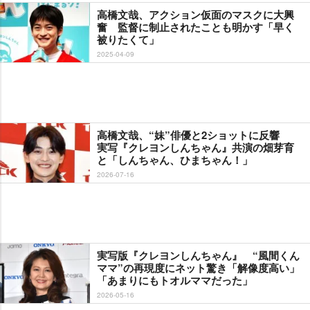
高橋文哉、アクション仮面のマスクに大興
奮 監督に制止されたことも明かす「早く
被りたくて」
2025-04-09
高橋文哉、“妹”俳優と2ショットに反響
実写『クレヨンしんちゃん』共演の畑芽育
と「しんちゃん、ひまちゃん！」
2026-07-16
実写版『クレヨンしんちゃん』 “風間くん
ママ”の再現度にネット驚き「解像度高い」
「あまりにもトオルママだった」
2026-05-16