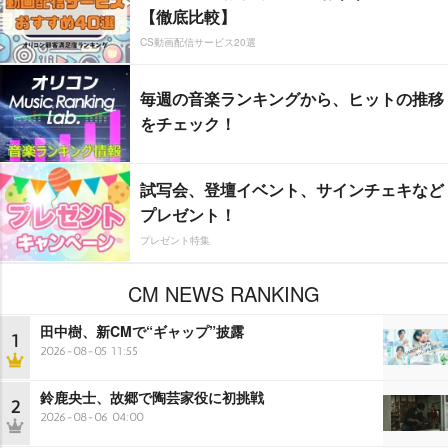
【徹底比較】
CS動画配信サービス20選
毎週の音楽ランキングから、ヒットの推移
をチェック！
試写会、登壇イベント、サインチェキなど
プレゼント！
プレゼント特集
CM NEWS RANKING
田中樹、新CMで“ギャップ”披露
1
2026-08-05 11:55
鈴鹿央士、故郷で陶芸家役に初挑戦
2
2026-08-06 04:00