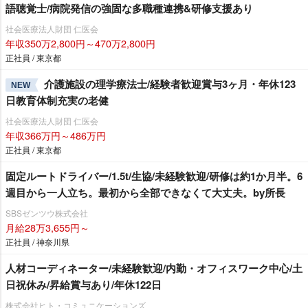
語聴覚士/病院発信の強固な多職種連携&研修支援あり
社会医療法人財団 仁医会
年収350万2,800円～470万2,800円
正社員 / 東京都
介護施設の理学療法士/経験者歓迎賞与3ヶ月・年休123
NEW
日教育体制充実の老健
社会医療法人財団 仁医会
年収366万円～486万円
正社員 / 東京都
固定ルートドライバー/1.5t/生協/未経験歓迎/研修は約1か月半。6
週目から一人立ち。最初から全部できなくて大丈夫。by所長
SBSゼンツウ株式会社
月給28万3,655円～
正社員 / 神奈川県
人材コーディネーター/未経験歓迎/内勤・オフィスワーク中心/土
日祝休み/昇給賞与あり/年休122日
株式会社ヒト・コミュニケーションズ