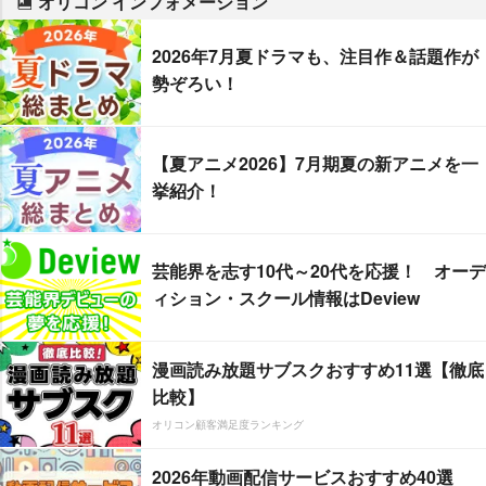
オリコン インフォメーション
2026年7月夏ドラマも、注目作＆話題作が
勢ぞろい！
【夏アニメ2026】7月期夏の新アニメを一
挙紹介！
芸能界を志す10代～20代を応援！ オーデ
ィション・スクール情報はDeview
漫画読み放題サブスクおすすめ11選【徹底
比較】
オリコン顧客満足度ランキング
2026年動画配信サービスおすすめ40選