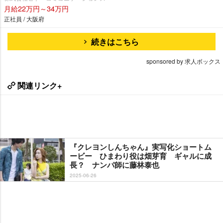
月給22万円～34万円
正社員 / 大阪府
続きはこちら
sponsored by 求人ボックス
関連リンク+
『クレヨンしんちゃん』実写化ショートム
ービー ひまわり役は畑芽育 ギャルに成
長？ ナンパ師に藤林泰也
2025-06-26