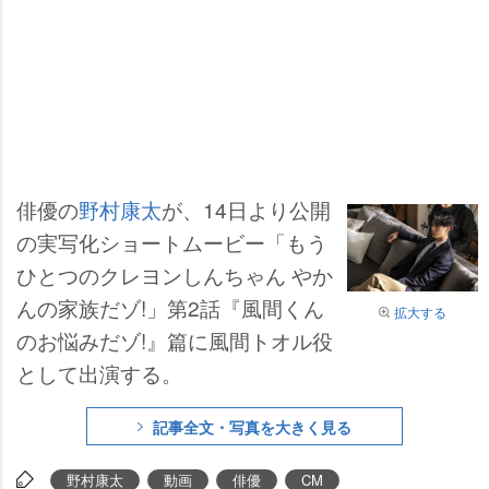
俳優の
野村康太
が、14日より公開
の実写化ショートムービー「もう
ひとつのクレヨンしんちゃん やか
んの家族だゾ!」第2話『風間くん
拡大する
のお悩みだゾ!』篇に風間トオル役
として出演する。
記事全文・写真を大きく見る
野村康太
動画
俳優
CM