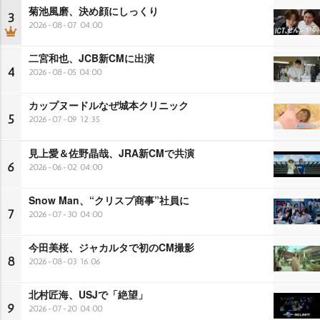
菊池風磨、決め顔にしっくり
3
2026-08-07 04:00
二宮和也、JCB新CMに出演
4
2026-08-05 04:00
カップヌードルなぜ城本クリニック
5
2026-07-09 12:35
見上愛＆佐野晶哉、JRA新CMで共演
6
2026-06-02 04:00
Snow Man、“クリスプ商事”社員に
7
2026-07-30 04:00
今田美桜、ジャカルタで初のCM撮影
8
2026-08-03 16:06
北村匠海、USJで「絶望」
9
2026-07-20 04:00