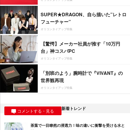
SUPER★DRAGON、自ら描いた”レトロ
フューチャー”
オリコンタイアップ特集
【驚愕】メーカー社員が推す「10万円
台」神コスパPC
オリコンタイアップ特集
「別班のよう」腕時計で『VIVANT』の
世界観再現
オリコンタイアップ特集
新着トレンド
コメントする・見る
茶葉で一目瞭然の浸透力！味の違いに衝撃を受ける水と