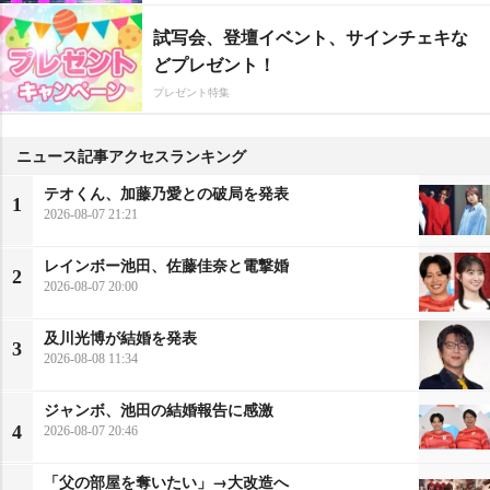
試写会、登壇イベント、サインチェキな
どプレゼント！
プレゼント特集
ニュース記事アクセスランキング
テオくん、加藤乃愛との破局を発表
1
2026-08-07 21:21
レインボー池田、佐藤佳奈と電撃婚
2
2026-08-07 20:00
及川光博が結婚を発表
3
2026-08-08 11:34
ジャンボ、池田の結婚報告に感激
4
2026-08-07 20:46
「父の部屋を奪いたい」→大改造へ