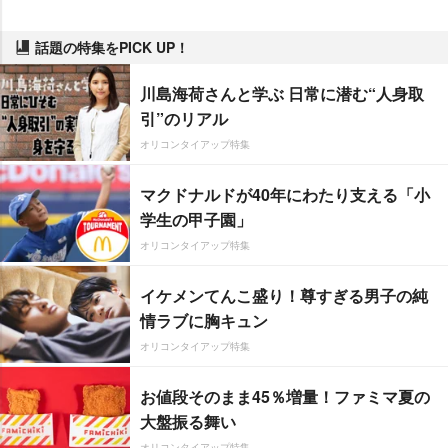
話題の特集をPICK UP！
川島海荷さんと学ぶ 日常に潜む“人身取
引”のリアル
オリコンタイアップ特集
マクドナルドが40年にわたり支える「小
学生の甲子園」
オリコンタイアップ特集
イケメンてんこ盛り！尊すぎる男子の純
情ラブに胸キュン
オリコンタイアップ特集
お値段そのまま45％増量！ファミマ夏の
大盤振る舞い
オリコンタイアップ特集