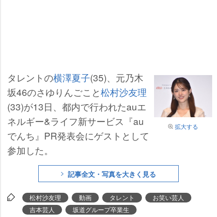
タレントの
横澤夏子
(35)、元乃木
坂46のさゆりんごこと
松村沙友理
(33)が13日、都内で行われたauエ
ネルギー&ライフ新サービス『au
拡大する
でんち』PR発表会にゲストとして
参加した。
記事全文・写真を大きく見る
松村沙友理
動画
タレント
お笑い芸人
吉本芸人
坂道グループ卒業生