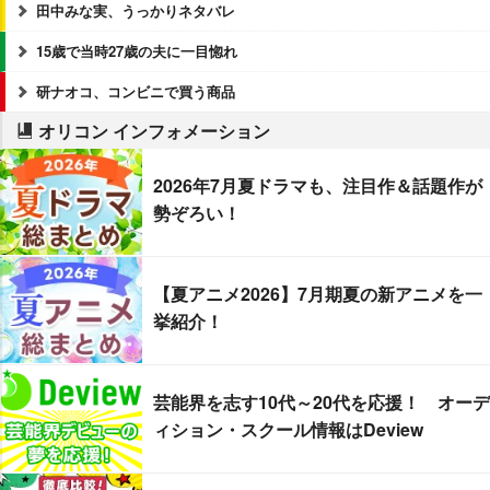
田中みな実、うっかりネタバレ
15歳で当時27歳の夫に一目惚れ
研ナオコ、コンビニで買う商品
オリコン インフォメーション
2026年7月夏ドラマも、注目作＆話題作が
勢ぞろい！
【夏アニメ2026】7月期夏の新アニメを一
挙紹介！
芸能界を志す10代～20代を応援！ オーデ
ィション・スクール情報はDeview