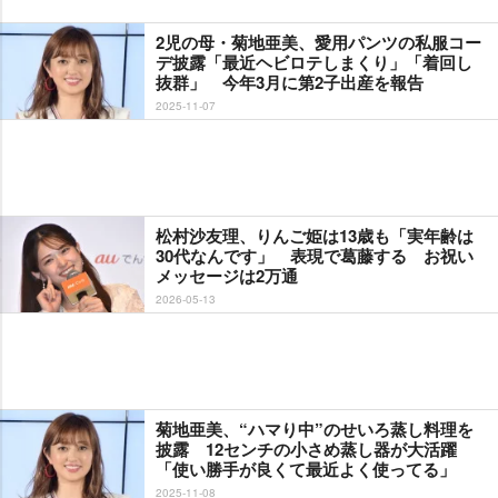
2児の母・菊地亜美、愛用パンツの私服コー
デ披露「最近ヘビロテしまくり」「着回し
抜群」 今年3月に第2子出産を報告
2025-11-07
松村沙友理、りんご姫は13歳も「実年齢は
30代なんです」 表現で葛藤する お祝い
メッセージは2万通
2026-05-13
菊地亜美、“ハマり中”のせいろ蒸し料理を
披露 12センチの小さめ蒸し器が大活躍
「使い勝手が良くて最近よく使ってる」
2025-11-08