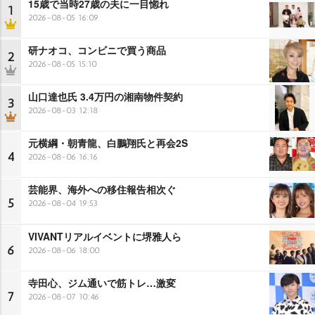
15歳で当時27歳の夫に一目惚れ
1
2026-08-05 16:09
研ナオコ、コンビニで買う商品
2
2026-08-05 15:10
山口達也氏 3.4万円の湘南物件契約
3
2026-08-03 12:18
元横綱・朝青龍、白鵬翔氏と再会2S
4
2026-08-06 16:16
芸能界、海外への移住報告相次ぐ
5
2026-08-04 19:53
VIVANTリアルイベントに堺雅人ら
6
2026-08-06 18:00
寺田心、ジム通いで筋トレ…激変
7
2026-08-07 10:46