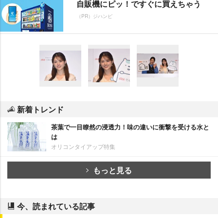
自販機にピッ！ですぐに買えちゃう
（PR）ジハンピ
新着トレンド
茶葉で一目瞭然の浸透力！味の違いに衝撃を受ける水と
は
オリコンタイアップ特集
もっと見る
今、読まれている記事