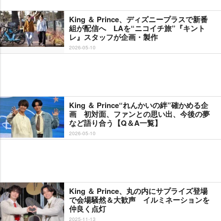
King ＆ Prince、ディズニープラスで新番
組が配信へ LAを“ニコイチ旅”『キント
レ』スタッフが企画・製作
2026-05-10
King ＆ Prince“れんかいの絆”確かめる企
画 初対面、ファンとの思い出、今後の夢
など語り合う【Q＆A一覧】
2026-05-10
King ＆ Prince、丸の内にサプライズ登場
で会場騒然＆大歓声 イルミネーションを
仲良く点灯
2025-11-13