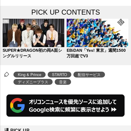
PICK UP CONTENTS
SUPER★DRAGON初の両A面シ
EBiDAN「Yes! 東京」週間1500
ングルリリース
万回超でV3
King & Prince
STARTO
配信サービス
ディズニープラス
音楽
PICK UP