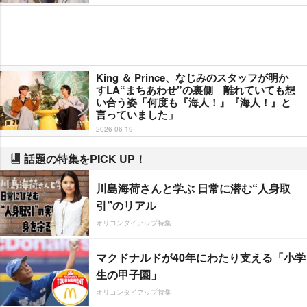
King ＆ Prince、なじみのスタッフが明か
すLA“まちあわせ”の裏側 離れていても想
い合う姿「何度も『海人！』『海人！』と
言っていました」
2026-06-19
話題の特集をPICK UP！
川島海荷さんと学ぶ 日常に潜む“人身取
引”のリアル
オリコンタイアップ特集
マクドナルドが40年にわたり支える「小学
生の甲子園」
オリコンタイアップ特集