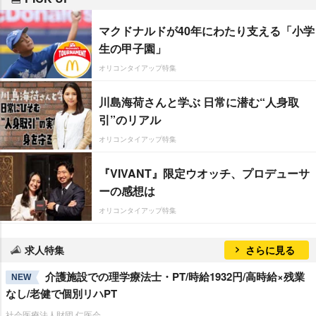
マクドナルドが40年にわたり支える「小学
生の甲子園」
オリコンタイアップ特集
川島海荷さんと学ぶ 日常に潜む“人身取
引”のリアル
オリコンタイアップ特集
『VIVANT』限定ウオッチ、プロデューサ
ーの感想は
オリコンタイアップ特集
求人特集
さらに見る
介護施設での理学療法士・PT/時給1932円/高時給×残業
NEW
なし/老健で個別リハPT
社会医療法人財団 仁医会