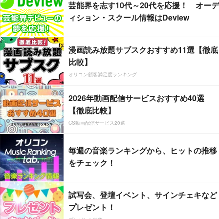
芸能界を志す10代～20代を応援！ オーデ
ィション・スクール情報はDeview
漫画読み放題サブスクおすすめ11選【徹底
比較】
オリコン顧客満足度ランキング
2026年動画配信サービスおすすめ40選
【徹底比較】
CS動画配信サービス20選
毎週の音楽ランキングから、ヒットの推移
をチェック！
試写会、登壇イベント、サインチェキなど
プレゼント！