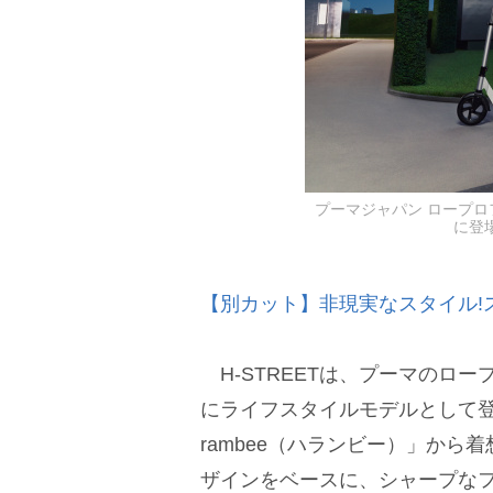
プーマジャパン ロープロ
に登場
【別カット】非現実なスタイル!
H-STREETは、プーマのロー
にライフスタイルモデルとして登
rambee（ハランビー）」か
ザインをベースに、シャープな