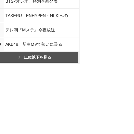
BTS×オレオ、特別企画発表
TAKERU、ENHYPEN・NI-KIへの思い
テレ朝『Mステ』今夜放送
0
AKB48、新曲MVで勢いに乗る
11位以下を見る