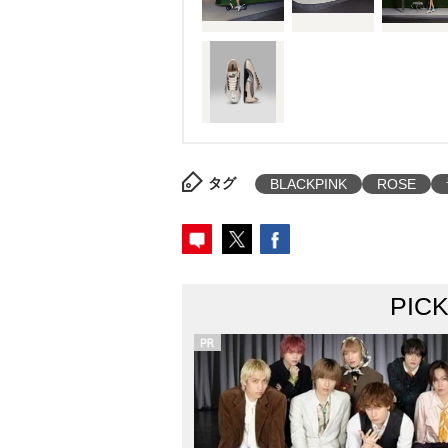
タグ
BLACKPINK
ROSE
PIC