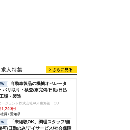
さらに見る
自動車製品の機械オペレータ
EW
・バリ取り・検査/寮完備/日勤/日払
/工場・製造
エージェント株式会社AGT東海第一CU
1,240円
社員 / 愛知県
「未経験OK」調理スタッフ/無
EW
格可/日勤のみ/デイサービス/社会保障