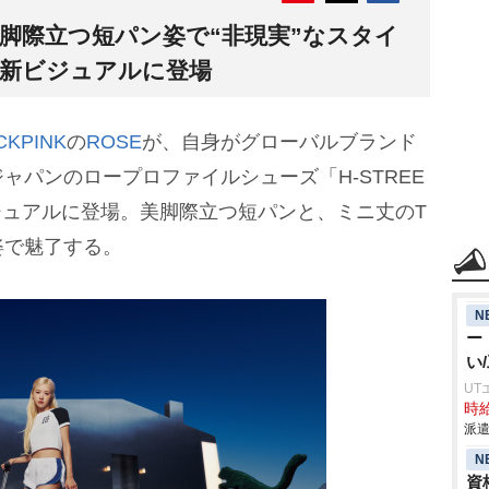
E、美脚際立つ短パン姿で“非現実”なスタイ
ン新ビジュアルに登場
CKPINK
の
ROSE
が、自身がグローバルブランド
ャパンのロープロファイルシューズ「H-STREE
ジュアルに登場。美脚際立つ短パンと、ミニ丈のT
姿で魅了する。
N
ー
い
UT
時給
派遣
N
資