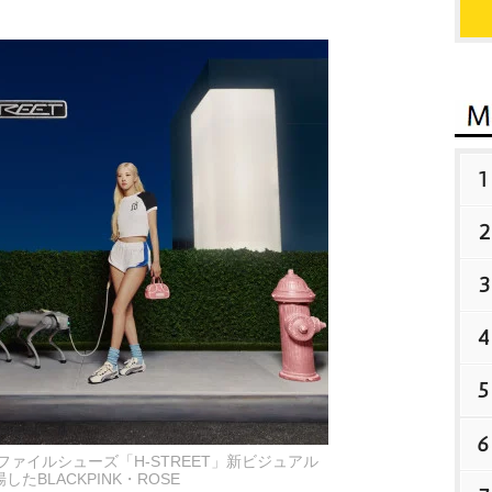
1
2
3
4
5
6
ファイルシューズ「H-STREET」新ビジュアル
したBLACKPINK・ROSE