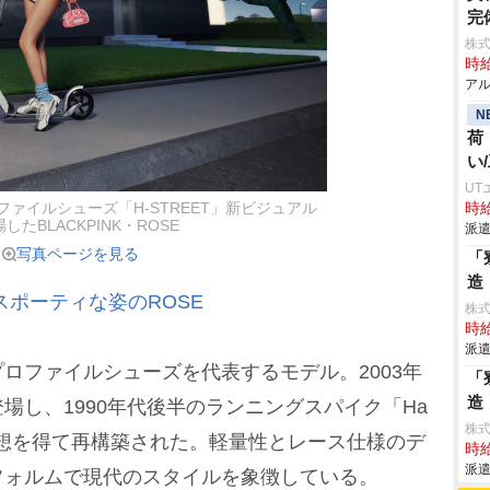
完
株式
時給
アル
N
荷
い
UT
ファイルシューズ「H-STREET」新ビジュアル
時給
したBLACKPINK・ROSE
派遣
写真ページを見る
「
造
スポーティな姿のROSE
株
時給
派遣
プロファイルシューズを代表するモデル。2003年
「
造
場し、1990年代後半のランニングスパイク「Ha
株
ら着想を得て再構築された。軽量性とレース仕様のデ
時給
派遣
フォルムで現代のスタイルを象徴している。