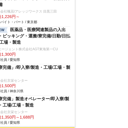
備
会社颯花/アレッジワークス 目黒三田
1,226円～
バイト・パート / 東京都
医薬品・医療関連製品の入出
EW
・ピッキング・運搬/寮完備/日勤/日払
/工場・製造
エージェント株式会社AGT東海第一CU
1,300円
社員 / 愛知県
寮完備」/即入寮/製造・工場/工場・製
式会社京栄センター
1,500円
社員 / 神奈川県
寮完備」製造オペレーター/即入寮/製
・工場/工場・製造
式会社京栄センター
1,350円～1,688円
社員 / 愛知県